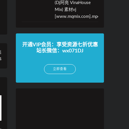
(Dj阿亮 VinaHouse
Mix) 素材vj
[www.mqmix.com].mp4
开通VIP会员：享受资源七折优惠
站长微信：wx071DJ
篇
4
立即查看