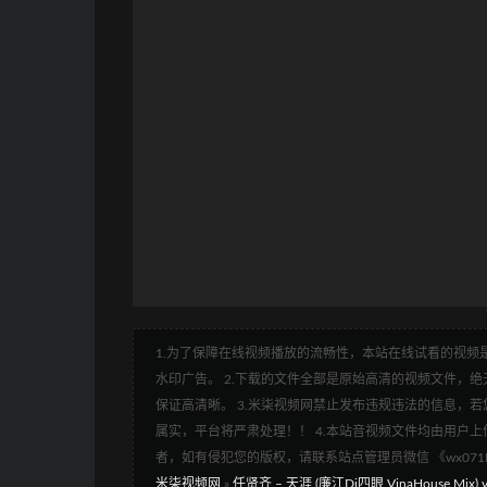
1.为了保障在线视频播放的流畅性，本站在线试看的视频是
水印广告。 2.下载的文件全部是原始高清的视频文件，绝无
保证高清晰。 3.米柒视频网禁止发布违规违法的信息，若您
属实，平台将严肃处理！！ 4.本站音视频文件均由用户上
者，如有侵犯您的版权，请联系站点管理员微信 《wx07
米柒视频网
»
任贤齐 – 天涯 (廉江Dj四眼 VinaHouse Mix) v