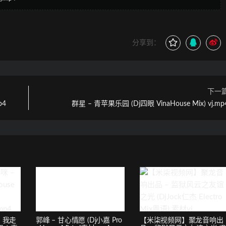
分享到：
下一
p4
群星 – 青苹果乐园 (Dj四眼 VinaHouse Mix) vj.mp
 我走
郭峰 – 甘心情愿 (Dj小嘉 Pro
【米柒视频网】聚龙音响出