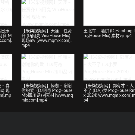
格日乐
【米柒视频网】天涯 – 任贤
王北车 – 陷阱 (DjHamburg 
阿良 M
齐 (Dj阿亮 VinaHouse Mix)
rogHouse Mix) 素材vj.mp4
.com].
现场mv [www.mqmix.com].
mp4
– 春
【米柒视频网】怪咖 – 谢谢
【米柒视频网】郭有才 – 大
ix) 现
你的爱（DJ阿奇 ProgHouse
不了 (DJ小罗 ProgHouse R
m].mp
Mix四川话) vj素材 [www.mq
x 2024)[www.mqmix.com].
mix.com].mp4
p4