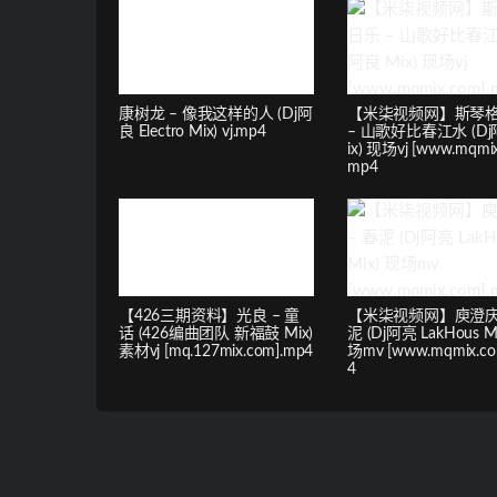
康树龙 – 像我这样的人 (Dj阿
【米柒视频网】斯琴
良 Electro Mix) vj.mp4
– 山歌好比春江水 (Dj
ix) 现场vj [www.mqmix
mp4
【426三期资料】光良 – 童
【米柒视频网】庾澄庆 
话 (426编曲团队 新福鼓 Mix)
泥 (Dj阿亮 LakHous M
素材vj [mq.127mix.com].mp4
场mv [www.mqmix.co
4