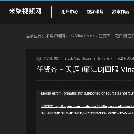
米柒视频网
用户中心
视频串烧
独家作品
当前位置：
米柒视频网
Lak Vina House
任贤齐 – 天涯 (廉江Dj四眼
>
>
米柒视频网
Lak Vina House
素材vj专区
2023-10-2
任贤齐 – 天涯 (廉江Dj四眼 VinaHo
视
Media error: Format(s) not supported or source(s) not fou
频
下载文件: http://mqmix.domaincdns.cn:1350/wp-content/u
播
%E5%BB%89%E6%B1%9FDj%E5%9B%9B%E7%9C%BC-VinaHouse
放
器