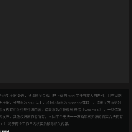
经过 压缩 处理，其清晰度会和用户下载的 mp4 文件有较大的差别，且有网站
压缩，分辨率为720P以上，音频比特率为 128Kbps或以上，清晰度方面绝对
发现有相关违规违法内容，请联系站点管理员 微信《wx071DJ》 ，一旦情况
传发布，其版权归原作者所有。 5.因平台无法一一准确审核资源的真实合法拥有
1DJ》 将于两个工作日内核实后移除相关内容。
j.mp4