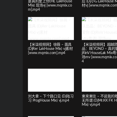
是真的爱上你(HE LakHouse
后 (Dj小G LakHouse M
Mix) 现场vj [www.mqmix.co
材vj [www.mqmix.com
m].mp4
【米柒视频网】徐薇 – 面具
【米柒视频网】超越
(DjRer LakHouse Mix) vj素材
品：BEYOND – 真的爱
[www.mqmix.com].mp4
jRinV HouseLak Mix
场mv [www.mqmix.co
4
刘大拿 – 下个路口见 (Dj陆习
東來東往 – 不说我的
习 ProgHouse Mix) vj.mp4
无所谓 (DjMr.KK FK H
Mix) vj.mp4