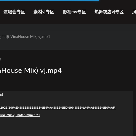
演唱会专区
素材vj专区
影视mv专区
热舞夜店vj专区
风
 VinaHouse Mix) vj.mp4
8
use Mix) vj.mp4
nd
ploads/2023/10/%E4%BB%BB%E8%B4%A4%E9%BD%90-%E5%A4%A9%E6%B6%AF-
-Mix-vj_batch.mp4?_=1