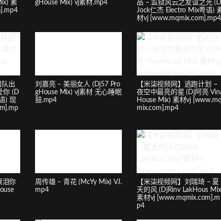
ix) 素
gHouse Mix) vj素材.mp4
品 – 监狱风云之友谊之光 (D
].mp4
Jock仁杰 Electro Mix粤语) 
材vj [www.mqmix.com].mp4
团队出
刘嘉亮 – 美丽女人 (Dj57 Pro
【米柒视频网】逃跑计划 –
你 (D
gHouse Mix) vj素材 无心睡眠
夜空中最亮的星 (Dj阿亮 Vin
粤语) 现
鼓.mp4
House Mix) 素材vj [www.m
m].mp
mix.com].mp4
眼泪你
周传雄 – 青花 (McYy Mix) VJ.
【米柒视频网】刘瑞琦 – 夏
ouse
mp4
天的风 (DjRinv LakHous Mix
素材vj [www.mqmix.com].m
p4