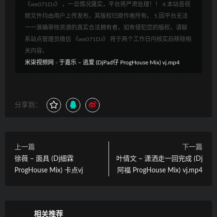
《wx071DJ》 ，一旦情况属实，平台将严肃处理！！ 4.本站音视
频文件均由用户上传发布，其版权归原作者所有。 5.因平台无法
一一准确审核资源的真实合法拥有者，如有侵犯您的版权，请联
系站点管理员微信 《wx071DJ》 将于两个工作日内核实后移除相
关内容。
米柒视频网
»
于嘉乐 – 逃爱 (DjPad仔 ProgHouse Mix) vj.mp4
分享到：
上一篇
下一篇
徐薇 – 面具 (Dj细霖
叶倩文 – 潇洒走一回完成 (Dj
ProgHouse Mix) 卡点vj
阿福 ProgHouse Mix) vj.mp4
相关推荐