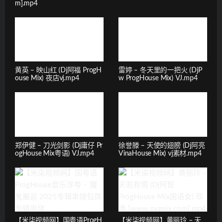
m].mp4
黄英 – 映山红 (Dj阿福 ProgH
雷婷 – 冬天里的一把火 (DjP
ouse Mix) 夜店vj.mp4
w ProgHouse Mix) VJ.mp4
郑伊健 – 刀光剑影 (Dj庸仔 Pr
徐誉滕 – 天使的翅膀 (Dj阿亮
ogHouse Mix粤语) VJ.mp4
VinaHouse Mix) vj素材.mp4
【米柒视频网】国粤语ProgH
【米柒视频网】黄丽玲 – 天