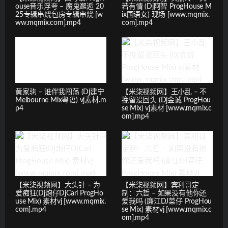
ouse音乐浮夸 – 魔鬼邂逅 20
若有情 (Dj阿智 ProgHouse M
25专辑串烧包房专辑串烧 [w
ix国语女) 现场 [www.mqmix.
ww.mqmix.com].mp4
com].mp4
黄家驹 – 谁伴我闯荡 (Dj建宁
【米柒视频网】王小乱 – 不
Melbourne Mix粤语) vj素材.m
挽留没回头 (Dj金诚 ProgHou
p4
se Mix) vj素材 [www.mqmix.c
om].mp4
【米柒视频网】大头针 – 为
【米柒视频网】宾利哥定
爱痴狂(Dj炮仔DjCarl ProgHo
制：六哲 – 如果没有他你还
use Mix) 素材vj [www.mqmix.
爱我吗 (廉江DJ菜仔 ProgHou
com].mp4
se Mix) 素材vj [www.mqmix.c
om].mp4