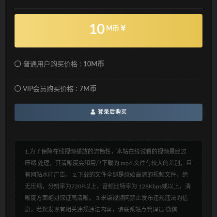
10
M币
普通用户购买价格 :
10M币
VIP会员购买价格 :
7M币
登录后购买
1.为了保障在线视频播放的流畅性，本站在线试看的视频是经过
压缩 处理，其清晰度会和用户下载的 mp4 文件有较大的差别，且
有网站水印广告。 2.下载的文件全部是原始高清的视频文件，绝
无压缩，分辨率为720P以上，音频比特率为 128Kbps或以上，清
晰度方面绝对保证高清晰。 3.米柒视频网禁止发布违规违法的信
息，若您发现有相关违规违法内容，请联系站点管理员 微信