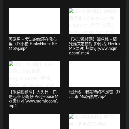
郭浩男 – 爱过的你还在我心
【米柒视频网】谭咏麟 – 情
里（Dj小猪 FunkyHouse Re
凭谁来定错对 (Dj小龙 Electro
Mix)vj.mp4
Mix粤语) 热舞vj [www.mqmi
x.com].mp4
【米柒视频网】大头针 – 口
张妙格 – 我期待的不是雪（D
是心非(Dj炮仔 ProgHouse Mi
J四眼 Mix)vj素材.mp4
x) 素材vj [www.mqmix.com].
mp4