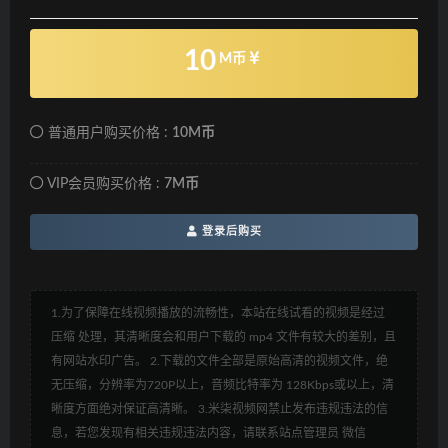
10
M币
普通用户购买价格 :
10M币
VIP会员购买价格 :
7M币
登录后购买
1.为了保障在线视频播放的流畅性，本站在线试看的视频是经过
压缩 处理，其清晰度会和用户下载的 mp4 文件有较大的差别，且
有网站水印广告。 2.下载的文件全部是原始高清的视频文件，绝
无压缩，分辨率为720P以上，音频比特率为 128Kbps或以上，清
晰度方面绝对保证高清晰。 3.米柒视频网禁止发布违规违法的信
息，若您发现有相关违规违法内容，请联系站点管理员 微信