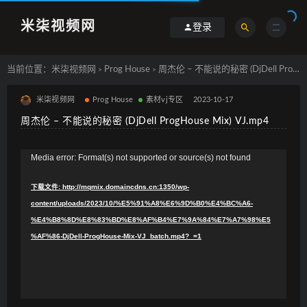
米柒视频网
登录
当前位置：
米柒视频网
Prog House
周杰伦 – 不能说的秘密 (DjDell ProgHouse Mix) VJ.mp4
>
>
米柒视频网
Prog House
素材vj专区
2023-10-17
周杰伦 – 不能说的秘密 (DjDell ProgHouse Mix) VJ.mp4
视
Media error: Format(s) not supported or source(s) not found
频
下载文件: http://mqmix.domaincdns.cn:1350/wp-
播
content/uploads/2023/10/%E5%91%A8%E6%9D%B0%E4%BC%A6-
放
%E4%B8%8D%E8%83%BD%E8%AF%B4%E7%9A%84%E7%A7%98%E5
器
%AF%86-DjDell-ProgHouse-Mix-VJ_batch.mp4?_=1