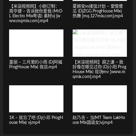
【米柒视频网】小刚订制：
夏婉安vs揉弦计划 – 爱情傻
周华健 – 告诉我你爱我 (MrD
瓜 (DjZGG ProgHouse Mix)
L Electro Mix粤语) 素材vj [w
热舞 [mq.127mix.com].mp4
ww.mqmix.com].mp4
童丽 – 三月里的小雨 (Dj阿福
【米柒视频网】薛之谦 – 我
ProgHouse Mix) 夜店.mp4
好像在哪见过你 (Dj小阳 Prog
House Mix) 现场mv [www.m
qmix.com].mp4
1K – 就忘了吧 (Dj小邓 ProgH
赵乃吉 – 当(MT Team LakHo
ouse Mix) vj.mp4
use Mix国语女)vj.mp4