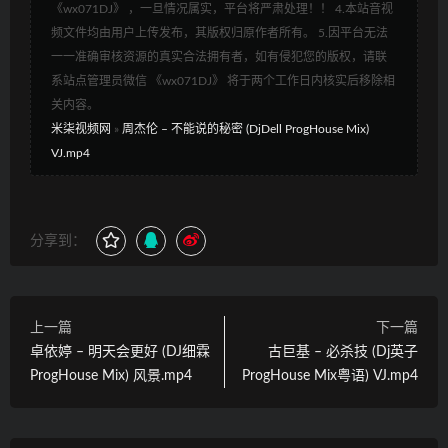
《wx071DJ》 ，一旦情况属实，平台将严肃处理！！ 4.本站音视
频文件均由用户上传发布，其版权归原作者所有。 5.因平台无法
一一准确审核资源的真实合法拥有者，如有侵犯您的版权，请联
系站点管理员微信 《wx071DJ》 将于两个工作日内核实后移除相
关内容。
米柒视频网
»
周杰伦 – 不能说的秘密 (DjDell ProgHouse Mix)
VJ.mp4
分享到：
上一篇
下一篇
卓依婷 – 明天会更好 (DJ细霖
古巨基 – 必杀技 (Dj英子
ProgHouse Mix) 风景.mp4
ProgHouse Mix粤语) VJ.mp4