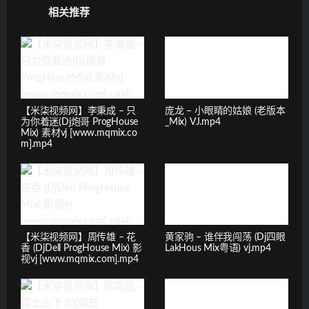
相关推荐
【米柒视频网】李秉成 – 只
庞龙 – 小眼睛的姑娘 (老版本
为你着迷(Dj炮哥 ProgHouse
_Mix) VJ.mp4
Mix) 素材vj [www.mqmix.co
m].mp4
【米柒视频网】周传雄 – 花
黄家驹 – 谁伴我闯荡 (Dj四眼
香 (DjDell ProgHouse Mix) 影
LakHous Mix粤语) vj.mp4
视vj [www.mqmix.com].mp4