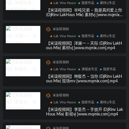
Lak Vina House
独家作品
素材vj专区
【米柒视频网】半吨兄弟 – 我是真的爱上你
(DjRinv LakHous Mix) 素材vj [www.mqmix.c
om].mp4
米柒视频网
Lak Vina House
独家作品
素材vj专区
【米柒视频网】洋澜一 – 天际 (DjRinv LakH
ous Mix) 素材vj [www.mqmix.com].mp4
米柒视频网
Lak Vina House
演唱会专区
独家作品
【米柒视频网】林俊杰 – 当你 (DjRinv LakH
ous Mix) 现场mv [www.mqmix.com].mp4
米柒视频网
Lak Vina House
独家作品
素材vj专区
【米柒视频网】李圣杰 – 手放开 (DjRinv Lak
Hous Mix) 影视vj [www.mqmix.com].mp4
米柒视频网