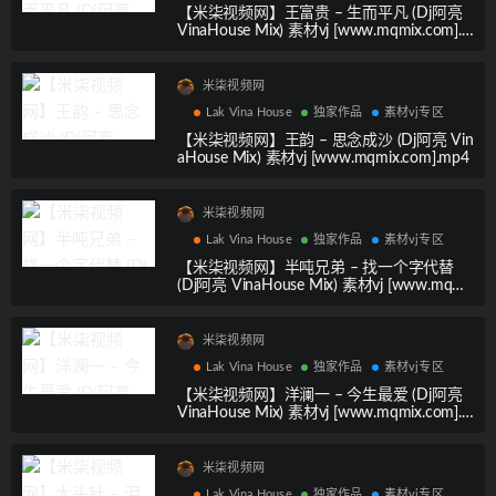
【米柒视频网】王富贵 – 生而平凡 (Dj阿亮
VinaHouse Mix) 素材vj [www.mqmix.com].
mp4
米柒视频网
Lak Vina House
独家作品
素材vj专区
【米柒视频网】王韵 – 思念成沙 (Dj阿亮 Vin
aHouse Mix) 素材vj [www.mqmix.com].mp4
米柒视频网
Lak Vina House
独家作品
素材vj专区
【米柒视频网】半吨兄弟 – 找一个字代替
(Dj阿亮 VinaHouse Mix) 素材vj [www.mqmi
x.com].mp4
米柒视频网
Lak Vina House
独家作品
素材vj专区
【米柒视频网】洋澜一 – 今生最爱 (Dj阿亮
VinaHouse Mix) 素材vj [www.mqmix.com].
mp4
米柒视频网
Lak Vina House
独家作品
素材vj专区