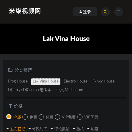
米柒视频网
登录
Lak Vina House
分类筛选
Prog House
Lak Vina House
Electro House
Fknky House
DjTerry+DjCandy+老版本
中文 Melbourne
价格
全部
免费
付费
VIP免费
VIP优惠
发布日期
修改时间
评论数量
随机
热度