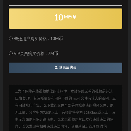
10
M币
普通用户购买价格 :
10M币
VIP会员购买价格 :
7M币
登录后购买
1.为了保障在线视频播放的流畅性，本站在线试看的视频是经过
压缩 处理，其清晰度会和用户下载的 mp4 文件有较大的差别，且
有网站水印广告。 2.下载的文件全部是原始高清的视频文件，绝
无压缩，分辨率为720P以上，音频比特率为 128Kbps或以上，清
晰度方面绝对保证高清晰。 3.米柒视频网禁止发布违规违法的信
息，若您发现有相关违规违法内容，请联系站点管理员 微信