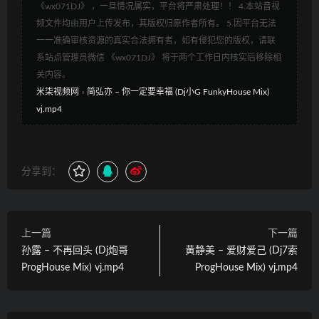
《wx071DJ》 ，一旦情况属实，平台将严肃处理！！ 4.本站音视
频文件均由用户上传发布，其版权归原作者所有。 5.因平台无法
一一准确审核资源的真实合法拥有者，如有侵犯您的版权，请联
系站点管理员微信 《wx071DJ》 将于两个工作日内核实后移除相
关内容。
米柒视频网
»
简弘亦 – 你一定要幸福 (Dj小G FunkyHouse Mix)
vj.mp4
分享到：
上一篇
下一篇
孙露 – 不再回头 (Dj炮哥
黄静美 – 爱财爱己 (Dj7索
ProgHouse Mix) vj.mp4
ProgHouse Mix) vj.mp4