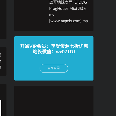
离开地球表面 (DjDDG
ProgHouse Mix) 现场
mv
[www.mqmix.com].mp4
开通VIP会员：享受资源七折优惠
站长微信：wx071DJ
篇
e
4
立即查看