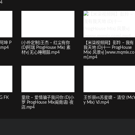
p4
阿坤 P
(小朴定制)王杰 – 红尘有你
【米柒视频网】彭羚 – 我有
.mp4
(Dj阿瑞 ProgHouse Mix) 素
我天地 (Dj十一 ProgHouse
材vj 无心睡眠鼓.mp4
Mix) 风景vj [www.mqmix.co
m].mp4
G FK
童欣 – 爱情骗子我问你 (Dj小
王忻辰vs苏星婕 – 清空 (Mc
罗 ProgHouse Mix闽南语) 夜
y Mix) VJ.mp4
店.mp4