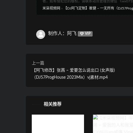
者，如有侵犯您的版权，请联系站点管理员微信 《wx07
米柒视频网
»
【DJ阿飞定制】崔健 – 一无所有（DJ57ProgHo
制作人：阿飞
VIP
上一篇
【阿飞修改】张茜 – 爱要怎么说出口 (女声版)
（DJ57ProgHouse 2023Mix）vj素材.mp4
相关推荐