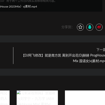
1DJ》 将于两个工作日内核实后移除相关内容。
use 2023Mix）vj素材.mp4
分享到：
下一
【DJ阿飞修改】就是南方凯 离别开出花(Dj赫赫 ProgHous
Mix 国语女)vj素材.mp