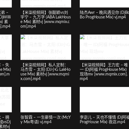
弟 –
【米柒视频网】张靓颖vs刘
陆杰Awr – 晚风遇见你 (DjB
illi
宇宁 – 九万字 (ABA LakHous
Bo ProgHouse Mix) vj.mp4
x) 素
e Mix) 素材vj [www.mqmix.c
].mp4
om].mp4
– 失
【米柒视频网】私人定制：
【米柒视频网】王力宏 – 唯
 Mix)
马杰雪 – 太阳 (DJ小G LakHo
一 (Dj阿福 ProgHouse Mix)
om].m
use Mix) 素材vj [www.mqmi
现场mv [www.mqmix.com].
x.com].mp4
mp4
– 拥
张智霖 – 一生豪情一次 (McY
李宓儿 – 天也不懂情 (Dj阿
vsDj
y Mix粤语) vj.mp4
ProgHouse Mix) 夜店.mp4
 素材vj