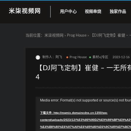
米柒视频网
用户中心
视频串烧
独家作品
当前位置：
米柒视频网
Prog House
【DJ阿飞定制】崔健 – 一无
>
>
制作人：阿飞
Prog House
素材vj专区
2023-12-16
【DJ阿飞定制】崔健 – 一无所有（DJ
4
视
Media error: Format(s) not supported or source(s) not fou
频
下载文件: http://mqmix.domaincdns.cn:1350/wp-
播
content/uploads/2023/12/%E3%80%90DJ%E9%98%BF%E
放
%E4%B8%80%E6%97%A0%E6%89%80%E6%9C%89%EF%BC%88
器