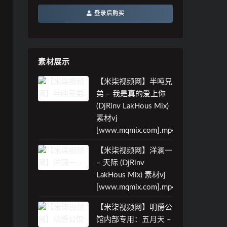
登录后购买
素材展示
【米柒视频网】半吨兄
弟 – 我是真的爱上你
(DjRinv LakHous Mix)
素材vj
[www.mqmix.com].mp4
【米柒视频网】洋澜一
– 天际 (DjRinv
LakHous Mix) 素材vj
[www.mqmix.com].mp4
【米柒视频网】明爵公
馆内部专用：五月天 –