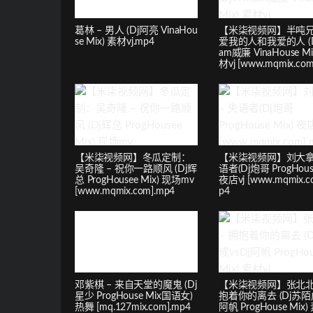
葛林 – 男人 (Dj阿亮 VinaHou
【米柒视频网】半吨兄
se Mix) 素材vj.mp4
爱我的人和我爱的人 (DjW
am威廉 VinaHouse Mi
材vj [www.mqmix.com
【米柒视频网】冬瓜定制：
【米柒视频网】刘大拿 
吴奇隆 – 祝你一路顺风 (Dj辉
语者(Dj炮哥 ProgHouse
总 ProgHousee Mix) 现场mv
夜店vj [www.mqmix.c
[www.mqmix.com].mp4
p4
邓紫棋 – 来自天堂的魔鬼 (Dj
【米柒视频网】张北北 
星少 ProgHouse Mix国语女)
抱着你的离去 (Dj苏陌成
热舞 [mq.127mix.com].mp4
阿帆 ProgHouse Mix)