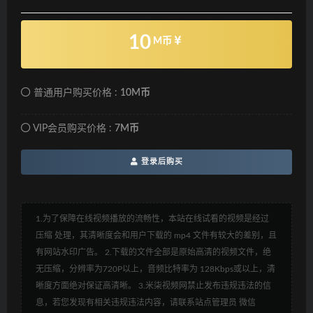
10
M币
普通用户购买价格 :
10M币
VIP会员购买价格 :
7M币
登录后购买
1.为了保障在线视频播放的流畅性，本站在线试看的视频是经过
压缩 处理，其清晰度会和用户下载的 mp4 文件有较大的差别，且
有网站水印广告。 2.下载的文件全部是原始高清的视频文件，绝
无压缩，分辨率为720P以上，音频比特率为 128Kbps或以上，清
晰度方面绝对保证高清晰。 3.米柒视频网禁止发布违规违法的信
息，若您发现有相关违规违法内容，请联系站点管理员 微信