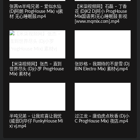
张茜vs半吨兄弟 – 爱似水仙
【米柒视频网】石磊 – 丁香
(Dj阿朗 ProgHouse Mix) vj素
花 (DjK2 Dj阿小 ProgHouse
材 无心睡眠鼓.mp4
Mix国语男)无心睡眠鼓 影视
[www.mqmix.com].mp4
【米柒视频网】张杰 – 直到
张妙格 – 我期待的不是雪 (Dj
世界尽头 (Dj小罗 ProgHouse
BIN Electro Mix) 素材vj.mp4
Mix) 素材vj
半吨兄弟 – 让我欢喜让我忧
过江龙 – 唐伯虎点秋香 (Dj小
(威音Dj华仔 FunkyHouse Mi
C ProgHouse Mix) 夜店.mp4
x) vj.mp4