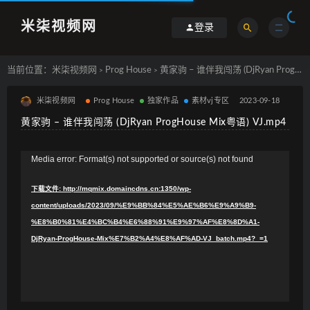
米柒视频网
登录
当前位置：
米柒视频网
Prog House
黄家驹 – 谁伴我闯荡 (DjRyan ProgHouse Mix粤语) VJ.mp4
>
>
米柒视频网
Prog House
独家作品
素材vj专区
2023-09-18
黄家驹 – 谁伴我闯荡 (DjRyan ProgHouse Mix粤语) VJ.mp4
视
Media error: Format(s) not supported or source(s) not found
频
下载文件: http://mqmix.domaincdns.cn:1350/wp-
播
content/uploads/2023/09/%E9%BB%84%E5%AE%B6%E9%A9%B9-
放
%E8%B0%81%E4%BC%B4%E6%88%91%E9%97%AF%E8%8D%A1-
器
DjRyan-ProgHouse-Mix%E7%B2%A4%E8%AF%AD-VJ_batch.mp4?_=1