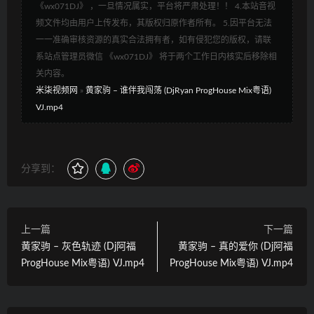
《wx071DJ》 ，一旦情况属实，平台将严肃处理！！ 4.本站音视
频文件均由用户上传发布，其版权归原作者所有。 5.因平台无法
一一准确审核资源的真实合法拥有者，如有侵犯您的版权，请联
系站点管理员微信 《wx071DJ》 将于两个工作日内核实后移除相
关内容。
米柒视频网
»
黄家驹 – 谁伴我闯荡 (DjRyan ProgHouse Mix粤语)
VJ.mp4
分享到：
上一篇
下一篇
黄家驹 – 灰色轨迹 (Dj阿福
黄家驹 – 真的爱你 (Dj阿福
ProgHouse Mix粤语) VJ.mp4
ProgHouse Mix粤语) VJ.mp4