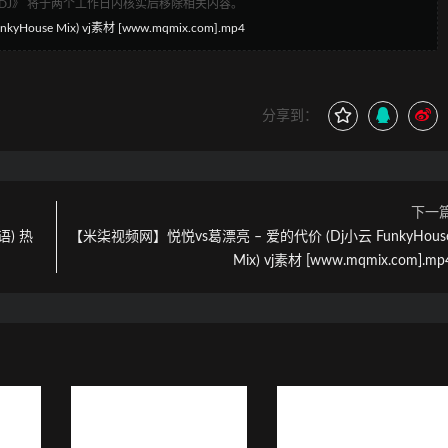
1DJ》 将于两个工作日内核实后移除相关内容。
House Mix) vj素材 [www.mqmix.com].mp4
分享到：
下一
语) 热
【米柒视频网】悦悦vs葛漂亮 – 爱的代价 (Dj小云 FunkyHous
Mix) vj素材 [www.mqmix.com].mp