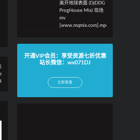
离开地球表面 (DjDDG
ProgHouse Mix) 现场
mv
[www.mqmix.com].mp4
开通VIP会员：享受资源七折优惠
站长微信：wx071DJ
篇
e
4
立即查看