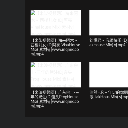
【米柒视频网】海来阿木 –
刘惜君 – 我很快乐 (Dj
西楼儿女 (Dj阿亮 VinaHouse
akHouse Mix) vj.mp4
Mix) 素材vj [www.mqmix.co
m].mp4
【米漆视频网】广东余丰-三
浩然H.R – 年少的你啊 
年的赌注(Dj馒头ProgHouse
眼 LakHous Mix) vj.m
Mix) 素材vj [www.mqmix.co
m].mp4