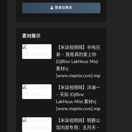
登录后购买
素材展示
【米柒视频网】半吨兄
弟 – 我是真的爱上你
(DjRinv LakHous Mix)
素材vj
[www.mqmix.com].mp4
【米柒视频网】洋澜一
– 天际 (DjRinv
LakHous Mix) 素材vj
[www.mqmix.com].mp4
【米柒视频网】明爵公
馆内部专用：五月天 –