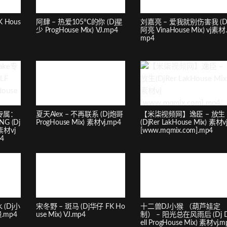
 Hous
阿肆 – 热爱105°C的你 (Dj星
刘嘉亮 – 爱我就别伤害我 (D
少 ProgHouse Mix) VJ.mp4
阿亮 VinaHouse Mix) vj素材.
mp4
e专属：
夏天Alex – 不再联系 (Dj炮哥
【米柒视频网】逸臣 – 放生
G (Dj
ProgHouse Mix) 素材vj.mp4
(DjRer LakHouse Mix) 素材v
 素材vj
[www.mqmix.com].mp4
p4
(Dj小
宋冬野 – 斑马 (Dj华仔 FK Ho
十二兽DJ小猴 （葫芦娃定
景.mp4
use Mix) VJ.mp4
制） – 阳光总在风雨后 (Dj 
ell ProgHouse Mix) 素材vj.m