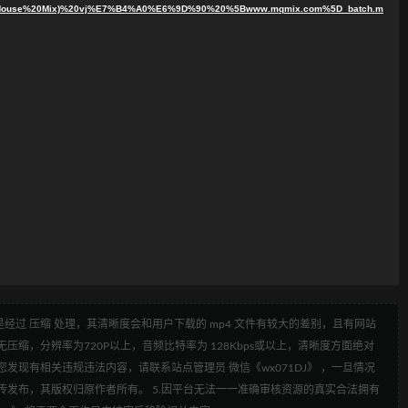
ouse%20Mix)%20vj%E7%B4%A0%E6%9D%90%20%5Bwww.mqmix.com%5D_batch.m
经过 压缩 处理，其清晰度会和用户下载的 mp4 文件有较大的差别，且有网站
压缩，分辨率为720P以上，音频比特率为 128Kbps或以上，清晰度方面绝对
发现有相关违规违法内容，请联系站点管理员 微信《wx071DJ》 ，一旦情况
传发布，其版权归原作者所有。 5.因平台无法一一准确审核资源的真实合法拥有