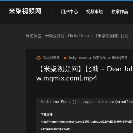
米柒视频网
用户中心
视频串烧
独家作品
当前位置：
米柒视频网
Fknky House
【米柒视频网】比莉 – Dear 
>
>
米柒视频网
Fknky House
独家作品
素材vj专区
【米柒视频网】比莉 – Dear John 
w.mqmix.com].mp4
视
Media error: Format(s) not supported or source(s) not fou
频
下载文件:
播
http://mqmix.domaincdns.cn:1350/uploads/11/%E3%8
放
94%E8%8E%89%20-
器