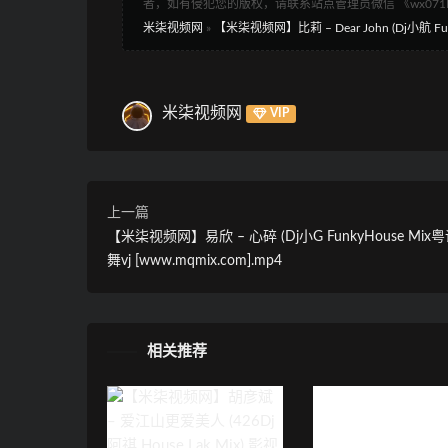
者，如有侵犯您的版权，请联系站点管理员微信 《wx07
米柒视频网
»
【米柒视频网】比莉 – Dear John (Dj小航 Funky
米柒视频网
VIP
上一篇
【米柒视频网】易欣 – 心碎 (Dj小G FunkyHouse Mix粤
舞vj [www.mqmix.com].mp4
相关推荐