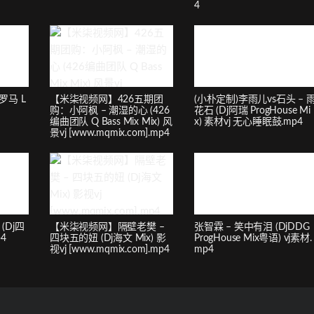
4
罗马 L
【米柒视频网】426五期团
(小朴定制)李雨儿vs石头 – 
购：小阿枫 – 潮湿的心 (426
花石 (Dj阿瑞 ProgHouse Mi
编曲团队 Q Bass Mix Mix) 风
x) 素材vj 无心睡眠鼓.mp4
景vj [www.mqmix.com].mp4
(Dj四
【米柒视频网】隔壁老樊 –
张智霖 – 笑中有泪 (DjDDG
p4
四块五的妞 (Dj海文 Mix) 影
ProgHouse Mix粤语) vj素材.
视vj [www.mqmix.com].mp4
mp4