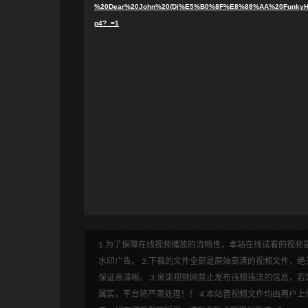
%20Dear%20John%20(Dj%E5%B0%8F%E8%88%AA%20FunkyH
p4?_=1
1.为了保障在线视频播放的流畅性，本站在线试看的视频是
水印广告。 2.下载的文件全部是原始高清的视频文件，绝无
保证高清晰。 3.米柒视频网禁止发布违规违法的信息，若您
属实，平台将严肃处理！！ 4.本站音视频文件均由用户上