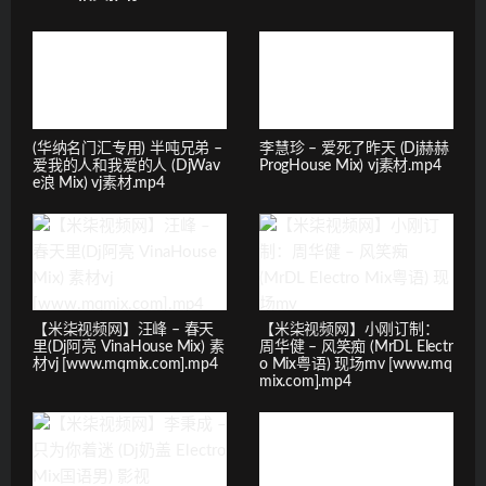
(华纳名门汇专用) 半吨兄弟 –
李慧珍 – 爱死了昨天 (Dj赫赫
爱我的人和我爱的人 (DjWav
ProgHouse Mix) vj素材.mp4
e浪 Mix) vj素材.mp4
【米柒视频网】汪峰 – 春天
【米柒视频网】小刚订制：
里(Dj阿亮 VinaHouse Mix) 素
周华健 – 风笑痴 (MrDL Electr
材vj [www.mqmix.com].mp4
o Mix粤语) 现场mv [www.mq
mix.com].mp4