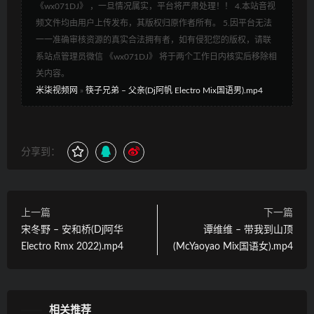
《wx071DJ》 ，一旦情况属实，平台将严肃处理！！ 4.本站音视
频文件均由用户上传发布，其版权归原作者所有。 5.因平台无法
一一准确审核资源的真实合法拥有者，如有侵犯您的版权，请联
系站点管理员微信 《wx071DJ》 将于两个工作日内核实后移除相
关内容。
米柒视频网
»
筷子兄弟 – 父亲(Dj阿帆 Electro Mix国语男).mp4
分享到：
上一篇
下一篇
宋冬野 – 安和桥(Dj阿华
谭维维 – 带我到山顶
Electro Rmx 2022).mp4
(McYaoyao Mix国语女).mp4
相关推荐