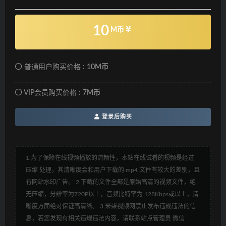
10
M币
普通用户购买价格 :
10M币
VIP会员购买价格 :
7M币
登录后购买
1.为了保障在线视频播放的流畅性，本站在线试看的视频是经过
压缩 处理，其清晰度会和用户下载的 mp4 文件有较大的差别，且
有网站水印广告。 2.下载的文件全部是原始高清的视频文件，绝
无压缩，分辨率为720P以上，音频比特率为 128Kbps或以上，清
晰度方面绝对保证高清晰。 3.米柒视频网禁止发布违规违法的信
息，若您发现有相关违规违法内容，请联系站点管理员 微信