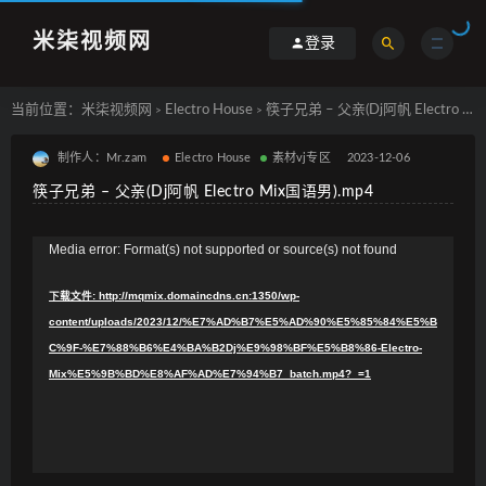
米柒视频网
登录
当前位置：
米柒视频网
Electro House
筷子兄弟 – 父亲(Dj阿帆 Electro Mix国语男).mp4
>
>
制作人：Mr.zam
Electro House
素材vj专区
2023-12-06
筷子兄弟 – 父亲(Dj阿帆 Electro Mix国语男).mp4
视
Media error: Format(s) not supported or source(s) not found
频
下载文件: http://mqmix.domaincdns.cn:1350/wp-
播
content/uploads/2023/12/%E7%AD%B7%E5%AD%90%E5%85%84%E5%B
放
C%9F-%E7%88%B6%E4%BA%B2Dj%E9%98%BF%E5%B8%86-Electro-
器
Mix%E5%9B%BD%E8%AF%AD%E7%94%B7_batch.mp4?_=1