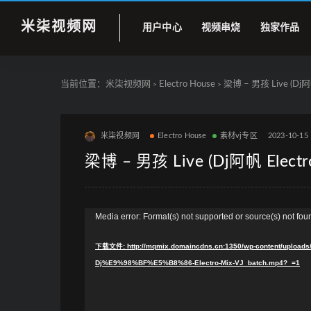
米柒视频网
用户中心
视频串烧
独家作品
当前位置：
米柒视频网
Electro House
梁博 – 男孩 Live (Dj阿帆 
>
>
米柒视频网
Electro House
素材vj专区
2023-10-15
梁博 – 男孩 Live (Dj阿帆 Electro
视
Media error: Format(s) not supported or source(s) not fou
频
下载文件: http://mqmix.domaincdns.cn:1350/wp-content/up
播
Dj%E9%98%BF%E5%B8%86-Electro-Mix-VJ_batch.mp4?_=1
放
器