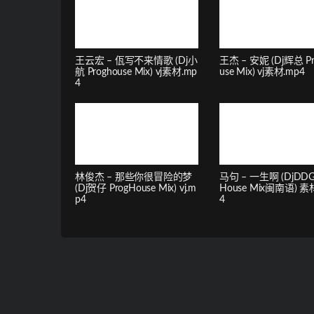
王云宏 – 佤写不来情歌 (Dj小
王杰 – 安妮 (Dj辉总 P
航 Proghouse Mix) vj素材.mp
use Mix) vj素材.mp4
4
林俊杰 – 那些你很冒险的梦
马句 – 一生啊 (DjDDG 
(Dj贺仔 ProgHouse Mix) vj.m
House Mix闽南语) 素材
p4
4