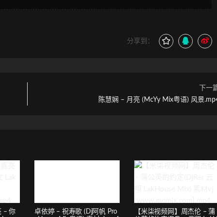
分享到：
下一
陈慧娴 – 月亮 (McYy Mix粤语) 风景.mp
– 你
卓依婷 – 祝寿歌 (Dj阿帆 Pro
【米柒视频网】周杰伦 – 蒲