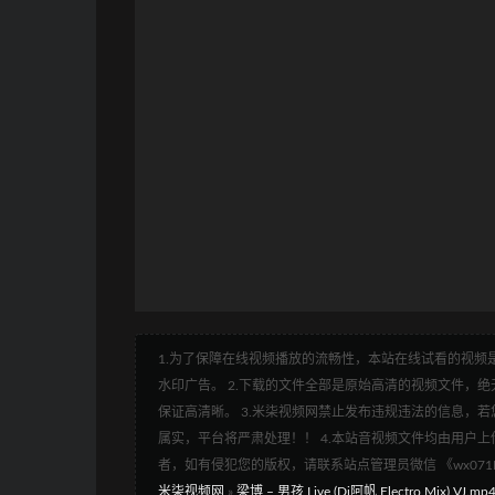
1.为了保障在线视频播放的流畅性，本站在线试看的视频是
水印广告。 2.下载的文件全部是原始高清的视频文件，绝无
保证高清晰。 3.米柒视频网禁止发布违规违法的信息，若您
属实，平台将严肃处理！！ 4.本站音视频文件均由用户上
者，如有侵犯您的版权，请联系站点管理员微信 《wx07
米柒视频网
»
梁博 – 男孩 Live (Dj阿帆 Electro Mix) VJ.mp