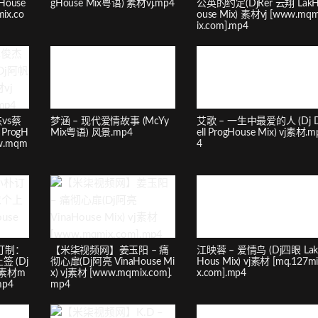
House
gHouse Mix粤语) 素材vj.mp4
公英的约定(DjRer 云翔 Lak
ix.co
ouse Mix) 素材vj [www.mq
ix.com].mp4
vs蔡
梦涵 – 现代爱情故事 (McYy
艾歌 – 一生中最爱的人 (Dj 
ProgH
Mix粤语) 风景.mp4
ell ProgHouse Mix) vj素材.m
ww.mqm
4
订制：
【米柒视频网】姜玉阳 – 痛
江映蓉 – 爱情鸟 (Dj四眼 La
 (Dj
彻心扉(Dj阿亮 VinaHouse Mi
Hous Mix) vj素材 [mq.127m
) 素材m
x) vj素材 [www.mqmix.com].
x.com].mp4
mp4
mp4