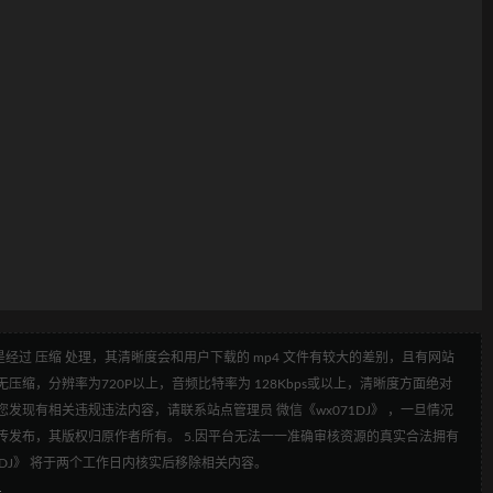
经过 压缩 处理，其清晰度会和用户下载的 mp4 文件有较大的差别，且有网站
压缩，分辨率为720P以上，音频比特率为 128Kbps或以上，清晰度方面绝对
发现有相关违规违法内容，请联系站点管理员 微信《wx071DJ》 ，一旦情况
传发布，其版权归原作者所有。 5.因平台无法一一准确审核资源的真实合法拥有
1DJ》 将于两个工作日内核实后移除相关内容。
4