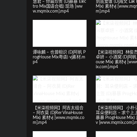
慧君 – 你最珍贵 (Dj暴暴 Elec
到底爱谁 (Dj海文 Lak 
tro Mix国语合唱) 现场 [ww
Mix) 素材vj [www.mqm
w.mqmix.com].mp4
m].mp4
谭咏麟 – 也曾相识 (Dj阿帆 P
【米柒视频网】林俊杰
rogHouse Mix粤语) vj素材.m
卓妍 – 小酒窝 (Dj阿帆 
p4
ouse Mix) 素材vj [w
ix.com].mp4
【米柒视频网】阿吉太组合
【米柒视频网】 小朴
– 阿衣莫 (DjRer VinaHouse
耳朵便利店 – 求个上上签
Mix) 素材vj [www.mqmix.co
暴暴 ProgHouse Mix
m].mp4
v [www.mqmix.com].