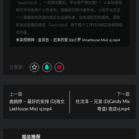
《wx071DJ》 ，一旦情况属实，平台将严肃处理！！ 4.本站音视
频文件均由用户上传发布，其版权归原作者所有。 5.因平台无法
一一准确审核资源的真实合法拥有者，如有侵犯您的版权，请联
系站点管理员微信 《wx071DJ》 将于两个工作日内核实后移除相
关内容。
米柒视频网
»
金润吉 – 迟来的爱 (Dj小罗 VinaHouse Mix) vj.mp4
分享到：
上一篇
下一篇
曲婉婷 – 最好的安排 (Dj海文
杜汶泽 – 兄弟 (DjCandy Mix
LakHouse Mix) vj.mp4
粤语) 夜店vj.mp4
相关推荐