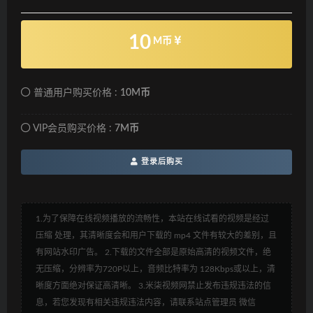
10
M币
普通用户购买价格 :
10M币
VIP会员购买价格 :
7M币
登录后购买
1.为了保障在线视频播放的流畅性，本站在线试看的视频是经过
压缩 处理，其清晰度会和用户下载的 mp4 文件有较大的差别，且
有网站水印广告。 2.下载的文件全部是原始高清的视频文件，绝
无压缩，分辨率为720P以上，音频比特率为 128Kbps或以上，清
晰度方面绝对保证高清晰。 3.米柒视频网禁止发布违规违法的信
息，若您发现有相关违规违法内容，请联系站点管理员 微信