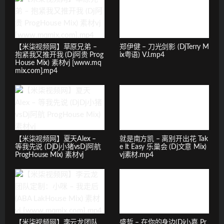
【米柒视频网】草原兄弟 –
郑伊健 – 刀光剑影 (DjTerry M
抱紧我又推开我 (Dj阿贵 Prog
ix粤语) VJ.mp4
House Mix) 素材vj [www.mq
mix.com].mp4
【米柒视频网】夏天Alex –
就是南方凯 – 离别开出花 Tak
等我先说 (DjDj小猪vsDj阿航
e It Easy 乐巢会 (Dj文意 Mix)
ProgHouse Mix) 素材vj
vj素材.mp4
【米柒视频网】李云龙团队
盛哲 – 在你的身边(Dj小嘉 Pr