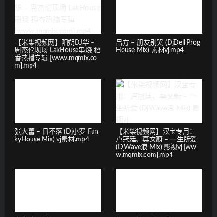
【米柒视频网】阳朔DJ华 –
吕方 – 朋友别哭 (DjDell Prog
周杰伦现场 LakHouse串烧 稻
House Mix) 素材vj.mp4
香热播专辑 [www.mqmix.co
m].mp4
张大蕾 – 日不落 (Dj小罗 Fun
【米柒视频网】汉宝专用：
kyHouse Mix) vj素材.mp4
卢冠廷、莫文蔚 – 一生所爱
(DjWave浪 Mix) 影视vj [ww
w.mqmix.com].mp4