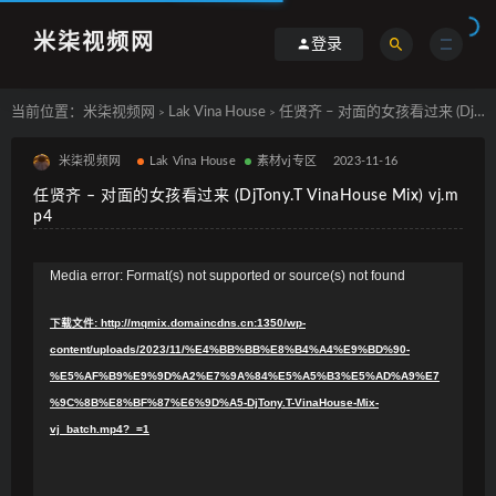
米柒视频网
登录
当前位置：
米柒视频网
Lak Vina House
任贤齐 – 对面的女孩看过来 (DjTony.T VinaHouse Mix) vj.mp4
>
>
米柒视频网
Lak Vina House
素材vj专区
2023-11-16
任贤齐 – 对面的女孩看过来 (DjTony.T VinaHouse Mix) vj.m
p4
视
Media error: Format(s) not supported or source(s) not found
频
下载文件: http://mqmix.domaincdns.cn:1350/wp-
播
content/uploads/2023/11/%E4%BB%BB%E8%B4%A4%E9%BD%90-
放
%E5%AF%B9%E9%9D%A2%E7%9A%84%E5%A5%B3%E5%AD%A9%E7
器
%9C%8B%E8%BF%87%E6%9D%A5-DjTony.T-VinaHouse-Mix-
vj_batch.mp4?_=1