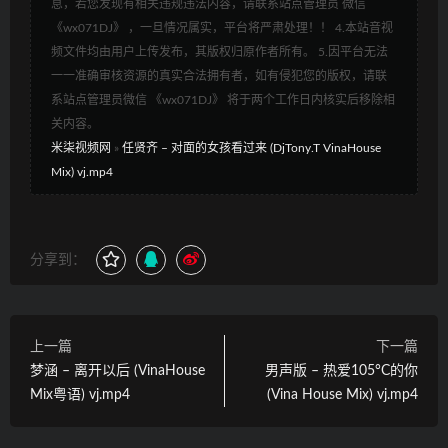
息，若您发现有相关违规违法内容，请联系站点管理员 微信
《wx071DJ》 ，一旦情况属实，平台将严肃处理！！ 4.本站音视
频文件均由用户上传发布，其版权归原作者所有。 5.因平台无法
一一准确审核资源的真实合法拥有者，如有侵犯您的版权，请联
系站点管理员微信 《wx071DJ》 将于两个工作日内核实后移除相
关内容。
米柒视频网
»
任贤齐 – 对面的女孩看过来 (DjTony.T VinaHouse
Mix) vj.mp4
分享到：
上一篇
下一篇
梦涵 – 离开以后 (VinaHouse
男声版 – 热爱105°C的你
Mix粤语) vj.mp4
(Vina House Mix) vj.mp4