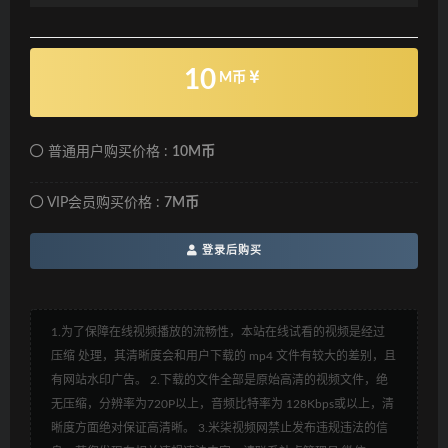
10
M币
普通用户购买价格 :
10M币
VIP会员购买价格 :
7M币
登录后购买
1.为了保障在线视频播放的流畅性，本站在线试看的视频是经过
压缩 处理，其清晰度会和用户下载的 mp4 文件有较大的差别，且
有网站水印广告。 2.下载的文件全部是原始高清的视频文件，绝
无压缩，分辨率为720P以上，音频比特率为 128Kbps或以上，清
晰度方面绝对保证高清晰。 3.米柒视频网禁止发布违规违法的信