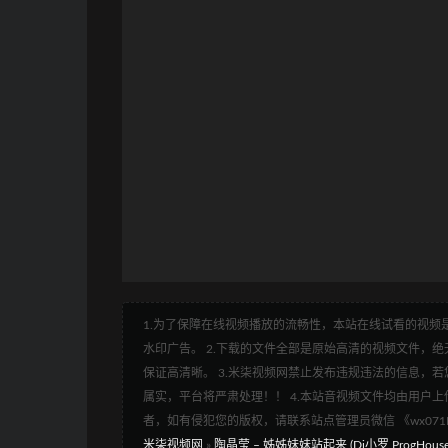
1.为了保障在线视频播放的流畅性，本站在线试看的视频是
水印广告。 2.下载的文件全部是原始高清的视频文件，绝无
保证高清晰。 3.米柒视频网禁止发布违规违法的信息，若您
属实，平台将严肃处理！！ 4.本站音视频文件均由用户上
者，如有侵犯您的版权，请联系站点管理员微信 《wx07
米柒视频网
»
陶晶莹 – 姊姊妹妹站起来 (Dj小罗 ProgHouse M