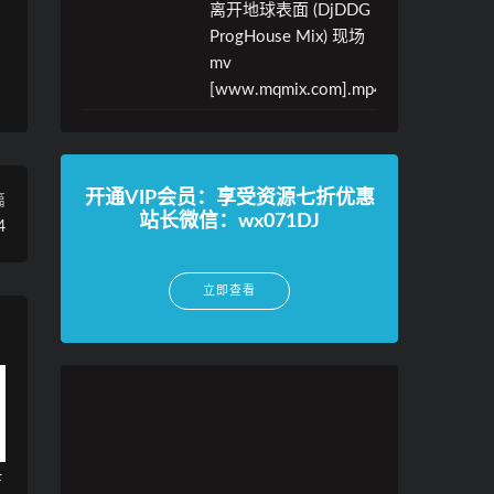
离开地球表面 (DjDDG
ProgHouse Mix) 现场
mv
[www.mqmix.com].mp4
开通VIP会员：享受资源七折优惠
篇
站长微信：wx071DJ
4
立即查看
F