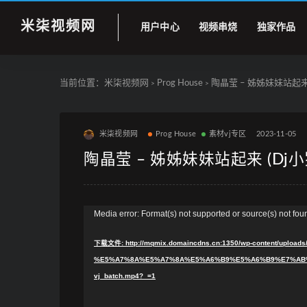
米柒视频网
用户中心
视频串烧
独家作品
当前位置：
米柒视频网
Prog House
陶晶莹 – 姊姊妹妹站起来 (Dj
>
>
米柒视频网
Prog House
素材vj专区
2023-11-05
陶晶莹 – 姊姊妹妹站起来 (Dj小罗 Pr
视
Media error: Format(s) not supported or source(s) not fou
频
下载文件: http://mqmix.domaincdns.cn:1350/wp-content/upl
播
%E5%A7%8A%E5%A7%8A%E5%A6%B9%E5%A6%B9%E7%AB%9
放
vj_batch.mp4?_=1
器