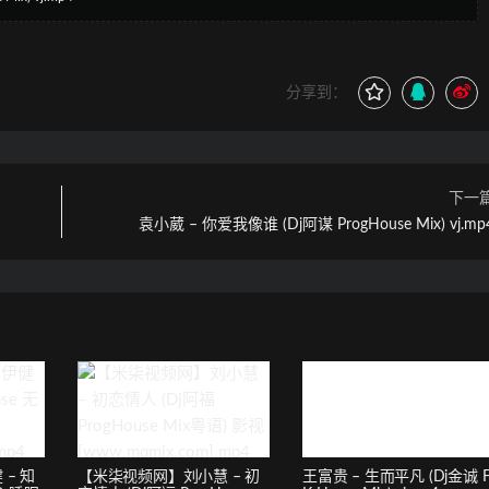
分享到：
下一
袁小葳 – 你爱我像谁 (Dj阿谋 ProgHouse Mix) vj.mp
– 知
【米柒视频网】刘小慧 – 初
王富贵 – 生而平凡 (Dj金诚 