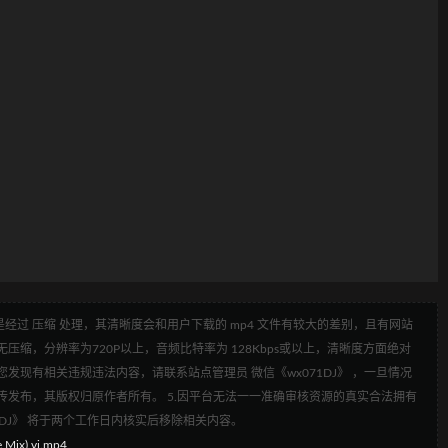
经过 压缩 处理，其清晰度会和用户下载的 mp4 文件有较大的差别，且有网站
压缩，分辨率为720P以上，音频比特率为 128Kbps或以上，清晰度方面绝对
发现有相关违规违法内容，请联系站点管理员 微信《wx071DJ》 ，一旦情况
传发布，其版权归原作者所有。 5.因平台无法一一准确审核资源的真实合法拥有
1DJ》 将于两个工作日内核实后移除相关内容。
ix) vj.mp4