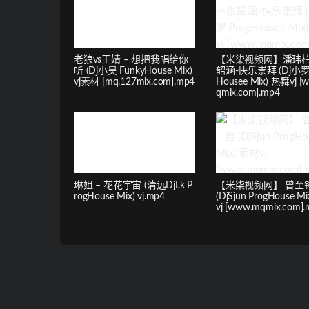
老狼vs王婧 – 想把我唱给你
【米柒视频网】潘玮柏
听 (Dj小昊 FunkyHouse Mix)
韶涵-快乐崇拜 (Dj小罗 
vj素材 [mq.127mix.com].mp4
Housee Mix) 热舞vj [
qmix.com].mp4
琳姐 – 花花宇宙 (清远DjLk P
【米柒视频网】 曾至锋
rogHouse Mix) vj.mp4
(DjSjun ProgHouse M
vj [www.mqmix.com]