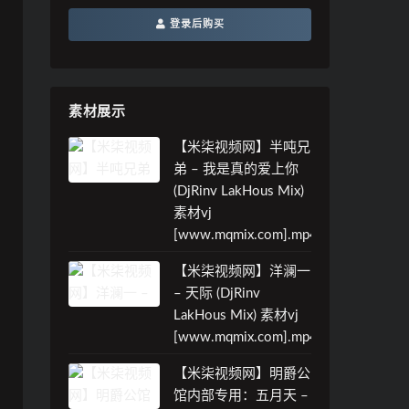
登录后购买
素材展示
【米柒视频网】半吨兄
弟 – 我是真的爱上你
(DjRinv LakHous Mix)
素材vj
[www.mqmix.com].mp4
【米柒视频网】洋澜一
– 天际 (DjRinv
LakHous Mix) 素材vj
[www.mqmix.com].mp4
【米柒视频网】明爵公
馆内部专用：五月天 –