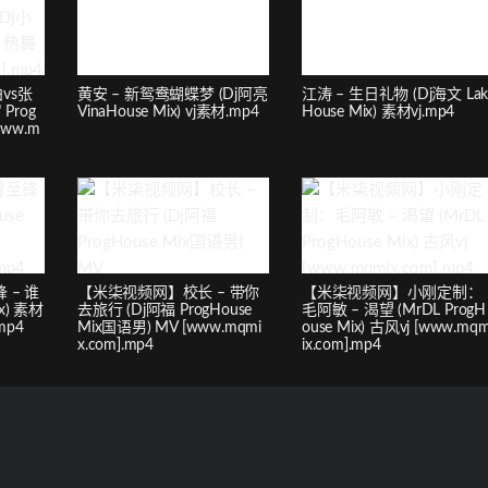
vs张
黄安 – 新鸳鸯蝴蝶梦 (Dj阿亮
江涛 – 生日礼物 (Dj海文 La
Prog
VinaHouse Mix) vj素材.mp4
House Mix) 素材vj.mp4
www.m
 – 谁
【米柒视频网】校长 – 带你
【米柒视频网】小刚定制：
ix) 素材
去旅行 (Dj阿福 ProgHouse
毛阿敏 – 渴望 (MrDL ProgH
.mp4
Mix国语男) MV [www.mqmi
ouse Mix) 古风vj [www.mq
x.com].mp4
ix.com].mp4