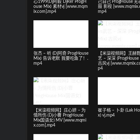
心1999(Dj阿毅 DjRer ProgH
己自己 ProgHouse 
ouse Mix) 素材vj [www.mqm
鼓 影视 [www.mqmix.c
ix.com].mp4
mp4
张杰 – 听 (Dj阿奇 ProgHouse
【米柒视频网】王赫野
Mix) 告诉老默 我要吃鱼了！.
艺 – 深深 (ProgHouse 
mp4
古风vj [www.mqmix.c
p4
【米柒视频网】庄心妍 – 为
崔子格 – 卜卦 (Lak Hou
情所伤 (Dj小曹 ProgHouse
x) vj.mp4
Mix国语女) MV [www.mqmi
x.com].mp4