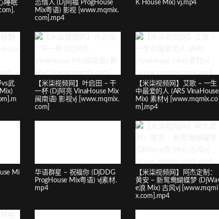
无心睡眠
恋情人 (Dj阿福 ProgHouse
K House Mix) vj.mp4
om].
Mix粤语) 影视 [www.mqmix.
com].mp4
vs武
【米柒视频网】叶启田 – 干
【米柒视频网】艾歌 – 一生
Mix)
一杯 (Dj阿亮 VinaHouse Mix
中最爱的人 (ARS VinaHouse
om].m
闽南语) 影视vj [www.mqmix.
Mix) 素材vj [www.mqmix.co
com]
m].mp4
se Mi
华语群星 – 祝福你 (DjDDG
【米柒视频网】阿杰定制：
ProgHouse Mix粤语) vj素材.
黄安 – 新鸳鸯蝴蝶梦 (DjWa
mp4
e浪 Mix) 古风vj [www.mqmi
x.com].mp4