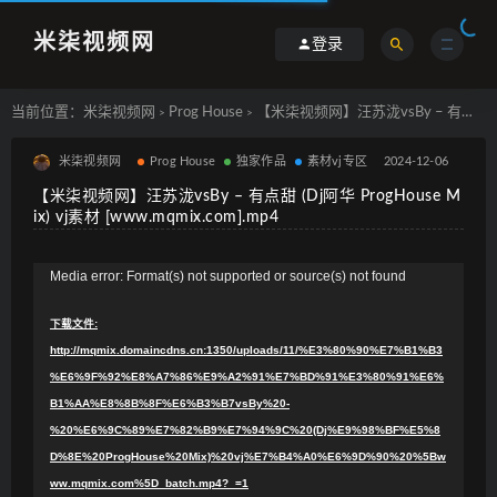
米柒视频网
登录
当前位置：
米柒视频网
Prog House
【米柒视频网】汪苏泷vsBy – 有点甜 (Dj阿华 ProgHouse Mix) vj素材 [www.mqmix.com].mp4
>
>
米柒视频网
Prog House
独家作品
素材vj专区
2024-12-06
【米柒视频网】汪苏泷vsBy – 有点甜 (Dj阿华 ProgHouse M
ix) vj素材 [www.mqmix.com].mp4
视
Media error: Format(s) not supported or source(s) not found
频
下载文件:
播
http://mqmix.domaincdns.cn:1350/uploads/11/%E3%80%90%E7%B1%B3
放
%E6%9F%92%E8%A7%86%E9%A2%91%E7%BD%91%E3%80%91%E6%
器
B1%AA%E8%8B%8F%E6%B3%B7vsBy%20-
%20%E6%9C%89%E7%82%B9%E7%94%9C%20(Dj%E9%98%BF%E5%8
D%8E%20ProgHouse%20Mix)%20vj%E7%B4%A0%E6%9D%90%20%5Bw
ww.mqmix.com%5D_batch.mp4?_=1