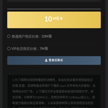
10
M币
普通用户购买价格 :
10M币
VIP会员购买价格 :
7M币
登录后购买
1.为了保障在线视频播放的流畅性，本站在线试看的视频是经过
压缩 处理，其清晰度会和用户下载的 mp4 文件有较大的差别，且
有网站水印广告。 2.下载的文件全部是原始高清的视频文件，绝
无压缩，分辨率为720P以上，音频比特率为 128Kbps或以上，清
晰度方面绝对保证高清晰。 3.米柒视频网禁止发布违规违法的信