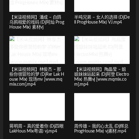
【米柒视频网】潘成 – 白鸽
半吨兄弟 – 女人的选择 (DjDe
乌鸦相爱的戏码 (Dj阿灿 Prog
ll ProgHouse Mix) VJ.mp4
House Mix) 素材vj
【米柒视频网】林俊杰 – 那
【米柒视频网】陶晶莹 – 姐
些你很冒险的梦 (DjRer Lak H
姐妹妹站起来 (Dj阿登 Electro
ouse Mix) 现场mv [www.mq
Mix) 热舞vj [www.mqmix.co
mix.com].mp4
m].mp4
蒋明周 – 真的爱着你 (Dj四眼
周传雄 – 我的心太乱 (Dj辉总
LakHous Mix粤语) vj.mp4
ProgHouse Mix) vj素材.mp4