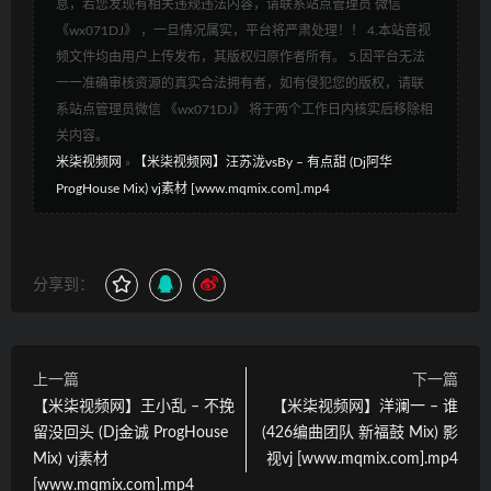
息，若您发现有相关违规违法内容，请联系站点管理员 微信
《wx071DJ》 ，一旦情况属实，平台将严肃处理！！ 4.本站音视
频文件均由用户上传发布，其版权归原作者所有。 5.因平台无法
一一准确审核资源的真实合法拥有者，如有侵犯您的版权，请联
系站点管理员微信 《wx071DJ》 将于两个工作日内核实后移除相
关内容。
米柒视频网
»
【米柒视频网】汪苏泷vsBy – 有点甜 (Dj阿华
ProgHouse Mix) vj素材 [www.mqmix.com].mp4
分享到：
上一篇
下一篇
【米柒视频网】王小乱 – 不挽
【米柒视频网】洋澜一 – 谁
留没回头 (Dj金诚 ProgHouse
(426编曲团队 新福鼓 Mix) 影
Mix) vj素材
视vj [www.mqmix.com].mp4
[www.mqmix.com].mp4