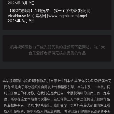
2026年 8月 9日
【米柒视频网】半吨兄弟 – 找一个字代替 (Dj阿亮
VinaHouse Mix) 素材vj [www.mqmix.com].mp4
2026年 8月 9日
米柒视频网致力于成为最优秀的视频网下载网站，为广大
音乐爱好者提供无损高品质的作品
本站视频舞曲均为DJ原创作品,并自愿上传到本站,其所有权为DJ及所属公司
拥有,但是由于部分视频来自网友上传和搜索引擎，本站未及一一审核，同
时由于信息的不对称，在我们在逐步建立一个版权清晰的曲库上有一定难
度，所以在这里本站也再次重申，若任何第三方声称是任何音乐视频作品
的版权拥有者，请及时联系我们。我们会尽一切所能在最大范围内保证版
权人行使权利，保护版权人的合法利益。 希望网友们健康的认识到尊重著