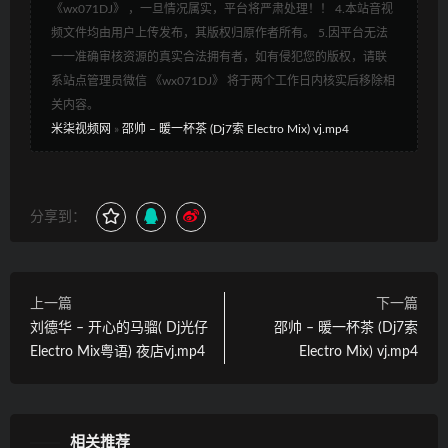
《wx071DJ》 ，一旦情况属实，平台将严肃处理！！ 4.本站音视
频文件均由用户上传发布，其版权归原作者所有。 5.因平台无法
一一准确审核资源的真实合法拥有者，如有侵犯您的版权，请联
系站点管理员微信 《wx071DJ》 将于两个工作日内核实后移除相
关内容。
米柒视频网
»
邵帅 – 暖一杯茶 (Dj7索 Electro Mix) vj.mp4
分享到：
上一篇
下一篇
刘德华 – 开心的马骝( Dj光仔
邵帅 – 暖一杯茶 (Dj7索
Electro Mix粤语) 夜店vj.mp4
Electro Mix) vj.mp4
相关推荐