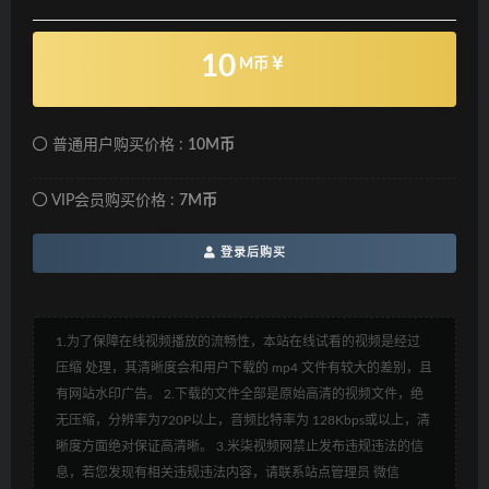
10
M币
普通用户购买价格 :
10M币
VIP会员购买价格 :
7M币
登录后购买
1.为了保障在线视频播放的流畅性，本站在线试看的视频是经过
压缩 处理，其清晰度会和用户下载的 mp4 文件有较大的差别，且
有网站水印广告。 2.下载的文件全部是原始高清的视频文件，绝
无压缩，分辨率为720P以上，音频比特率为 128Kbps或以上，清
晰度方面绝对保证高清晰。 3.米柒视频网禁止发布违规违法的信
息，若您发现有相关违规违法内容，请联系站点管理员 微信