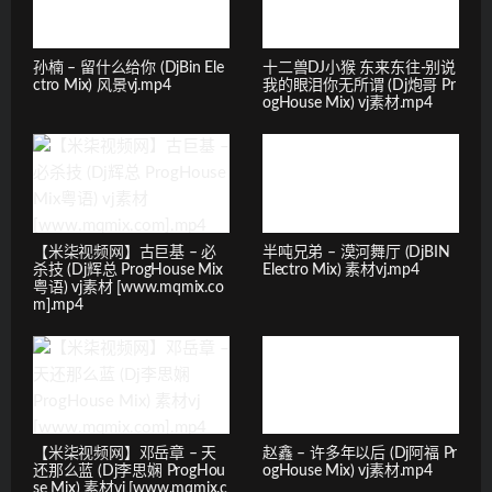
孙楠 – 留什么给你 (DjBin Ele
十二兽DJ小猴 东来东往-别说
ctro Mix) 风景vj.mp4
我的眼泪你无所谓 (Dj炮哥 Pr
ogHouse Mix) vj素材.mp4
【米柒视频网】古巨基 – 必
半吨兄弟 – 漠河舞厅 (DjBIN
杀技 (Dj辉总 ProgHouse Mix
Electro Mix) 素材vj.mp4
粤语) vj素材 [www.mqmix.co
m].mp4
【米柒视频网】邓岳章 – 天
赵鑫 – 许多年以后 (Dj阿福 Pr
还那么蓝 (Dj李思娴 ProgHou
ogHouse Mix) vj素材.mp4
se Mix) 素材vj [www.mqmix.c