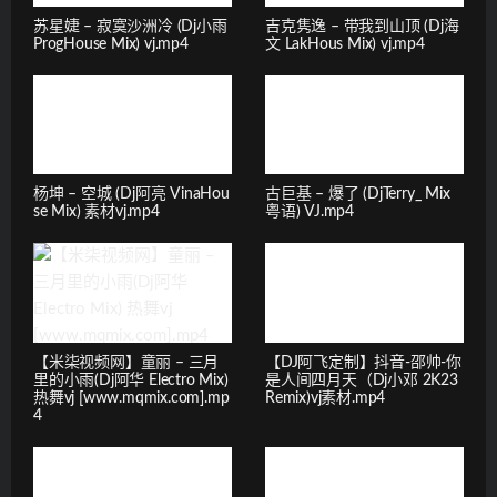
苏星婕 – 寂寞沙洲冷 (Dj小雨
吉克隽逸 – 带我到山顶 (Dj海
ProgHouse Mix) vj.mp4
文 LakHous Mix) vj.mp4
杨坤 – 空城 (Dj阿亮 VinaHou
古巨基 – 爆了 (DjTerry_ Mix
se Mix) 素材vj.mp4
粤语) VJ.mp4
【米柒视频网】童丽 – 三月
【DJ阿飞定制】抖音-邵帅-你
里的小雨(Dj阿华 Electro Mix)
是人间四月天（Dj小邓 2K23
热舞vj [www.mqmix.com].mp
Remix)vj素材.mp4
4