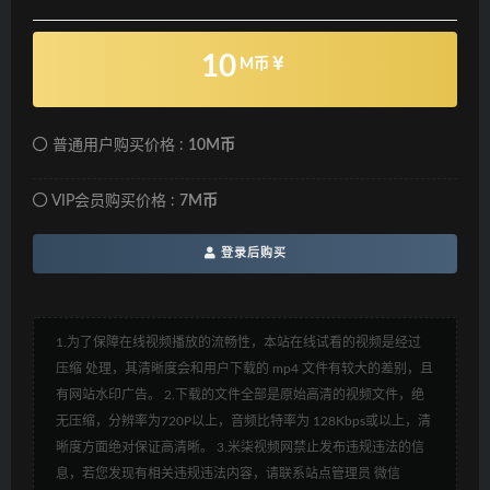
10
M币
普通用户购买价格 :
10M币
VIP会员购买价格 :
7M币
登录后购买
1.为了保障在线视频播放的流畅性，本站在线试看的视频是经过
压缩 处理，其清晰度会和用户下载的 mp4 文件有较大的差别，且
有网站水印广告。 2.下载的文件全部是原始高清的视频文件，绝
无压缩，分辨率为720P以上，音频比特率为 128Kbps或以上，清
晰度方面绝对保证高清晰。 3.米柒视频网禁止发布违规违法的信
息，若您发现有相关违规违法内容，请联系站点管理员 微信