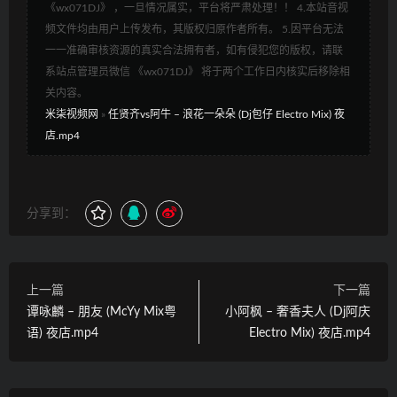
《wx071DJ》 ，一旦情况属实，平台将严肃处理！！ 4.本站音视
频文件均由用户上传发布，其版权归原作者所有。 5.因平台无法
一一准确审核资源的真实合法拥有者，如有侵犯您的版权，请联
系站点管理员微信 《wx071DJ》 将于两个工作日内核实后移除相
关内容。
米柒视频网
»
任贤齐vs阿牛 – 浪花一朵朵 (Dj包仔 Electro Mix) 夜
店.mp4
分享到：
上一篇
下一篇
谭咏麟 – 朋友 (McYy Mix粤
小阿枫 – 奢香夫人 (Dj阿庆
语) 夜店.mp4
Electro Mix) 夜店.mp4