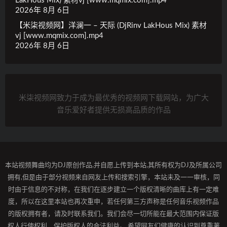
LakHous Mix) 素材vj [www.mqmix.com].mp4
2026年 8月 6日
【米柒视频网】洋澜一 – 天际 (DjRinv LakHous Mix) 素材
vj [www.mqmix.com].mp4
2026年 8月 6日
米柒视频网致力于成为最优秀的视频网下载网站，为广大
音乐爱好者提供无损高品质的作品
本站视频舞曲均为DJ原创作品,并自愿上传到本站,其所有权为DJ及所属公司
拥有,但是由于部分视频来自网友上传和搜索引擎，本站未及一一审核，同
时由于信息的不对称，在我们在逐步建立一个版权清晰的曲库上有一定难
度，所以在这里本站也再次重申，若任何第三方声称是任何音乐视频作品
的版权拥有者，请及时联系我们。我们会尽一切所能在最大范围内保证版
权人行使权利，保护版权人的合法利益。 希望网友们健康的认识到尊重著