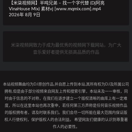
【米柒视频网】半吨兄弟 – 找一个字代替 (Dj阿亮
VinaHouse Mix) 素材vj [www.mqmix.com].mp4
2026年 8月 9日
米柒视频网致力于成为最优秀的视频网下载网站，为广大
音乐爱好者提供无损高品质的作品
本站视频舞曲均为DJ原创作品,并自愿上传到本站,其所有权为DJ及所属公司
拥有,但是由于部分视频来自网友上传和搜索引擎，本站未及一一审核，同
时由于信息的不对称，在我们在逐步建立一个版权清晰的曲库上有一定难
度，所以在这里本站也再次重申，若任何第三方声称是任何音乐视频作品
的版权拥有者，请及时联系我们。我们会尽一切所能在最大范围内保证版
权人行使权利，保护版权人的合法利益。 希望网友们健康的认识到尊重著
作人的必要性。