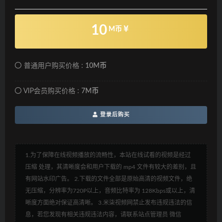
10
M币
普通用户购买价格 :
10M币
VIP会员购买价格 :
7M币
登录后购买
1.为了保障在线视频播放的流畅性，本站在线试看的视频是经过
压缩 处理，其清晰度会和用户下载的 mp4 文件有较大的差别，且
有网站水印广告。 2.下载的文件全部是原始高清的视频文件，绝
无压缩，分辨率为720P以上，音频比特率为 128Kbps或以上，清
晰度方面绝对保证高清晰。 3.米柒视频网禁止发布违规违法的信
息，若您发现有相关违规违法内容，请联系站点管理员 微信