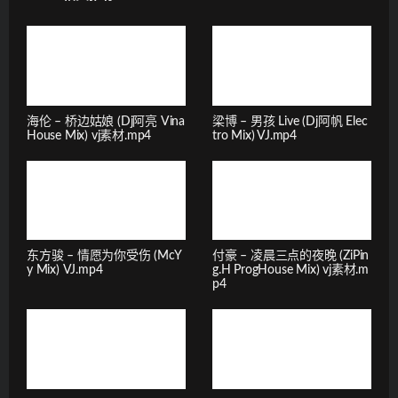
海伦 – 桥边姑娘 (Dj阿亮 Vina
梁博 – 男孩 Live (Dj阿帆 Elec
House Mix) vj素材.mp4
tro Mix) VJ.mp4
东方骏 – 情愿为你受伤 (McY
付豪 – 凌晨三点的夜晚 (ZiPin
y Mix) VJ.mp4
g.H ProgHouse Mix) vj素材.m
p4