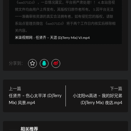
《wx071DJ》 ，一旦情况属实，平台将严肃处理！！ 4.本站音视
频文件均由用户上传发布，其版权归原作者所有。 5.因平台无法
一一准确审核资源的真实合法拥有者，如有侵犯您的版权，请联
系站点管理员微信 《wx071DJ》 将于两个工作日内核实后移除相
关内容。
米柒视频网
»
任贤齐 – 天涯 (DjTerry Mix) VJ.mp4
分享到：
上一篇
下一篇
任贤齐 – 伤心太平洋 (DjTerry
小沈阳vs高进 – 我的好兄弟
Mix) 风景.mp4
(DjTerry Mix) 夜店.mp4
相关推荐