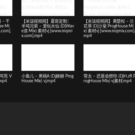
– 干
【米柒视频网】夏哥定制：
【米柒视频网】黄楚权 – 兰
e Mi
半吨兄弟 – 爱似水仙 (DjWav
花草 (Dj沙皇 ProgHouse Mi
.com].
e浪 Mix) 素材vj [www.mqmi
x) 素材vj [www.mqmix.com]
x.com].mp4
mp4
阿亮 V
小鱼儿 – 黑桃A (Dj赫赫 Prog
常太 – 还是会想你 (DjH.zR 
.mp4
House Mix) vj.mp4
rogHouse Mix) vj素材.mp4