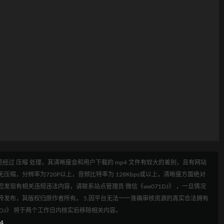
经过 压缩 处理，其清晰度会和用户下载的 mp4 文件有较大的差别，且有网站
压缩，分辨率为720P以上，音频比特率为 128Kbps或以上，清晰度方面绝对
发现有相关违规违法内容，请联系站点管理员 微信《wx071DJ》 ，一旦情况
传发布，其版权归原作者所有。 5.因平台无法一一准确审核资源的真实合法拥有
1DJ》 将于两个工作日内核实后移除相关内容。
4