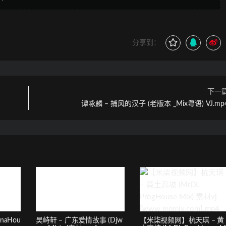
分享到：
下一
谭咏麟 – 捕风的汉子 (老版本 _Mix粤语) VJ.mp
naHou
吴峙轩 – 广东爱情故事 (Djw
【米柒视频网】杭天琪 – 黄