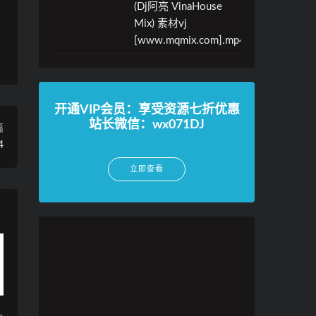
(Dj阿亮 VinaHouse
Mix) 素材vj
[www.mqmix.com].mp4
开通VIP会员：享受资源七折优惠
站长微信：wx071DJ
篇
4
立即查看