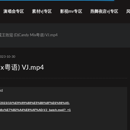
演唱会专区
素材vj专区
影视mv专区
热舞夜店vj专区
风
王败寇 (DjCandy Mix粤语) VJ.mp4
023-10-30
x粤语) VJ.mp4
nd
oads/2023/10/%E9%99%88%E5%B0%8F%E6%98%A5-
ix%E7%B2%A4%E8%AF%AD-VJ_batch.mp4?_=1