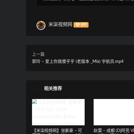
米柒视频网
VIP
上一篇
郭玲 – 爱上你我傻乎乎 (老版本 _Mix) 宇航员.mp4
相关推荐
【米柒视频网】张紫豪 – 可
赵雷 – 成都 (Dj阿亮 Vi