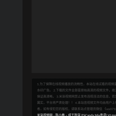
1.为了保障在线视频播放的流畅性，本站在线试看的视频是
水印广告。 2.下载的文件全部是原始高清的视频文件，绝无
保证高清晰。 3.米柒视频网禁止发布违规违法的信息，若您
属实，平台将严肃处理！！ 4.本站音视频文件均由用户上
者，如有侵犯您的版权，请联系站点管理员微信 《wx07
米柒视频网
»
陈小春 – 成王败寇 (DjCandy Mix粤语) VJ.mp