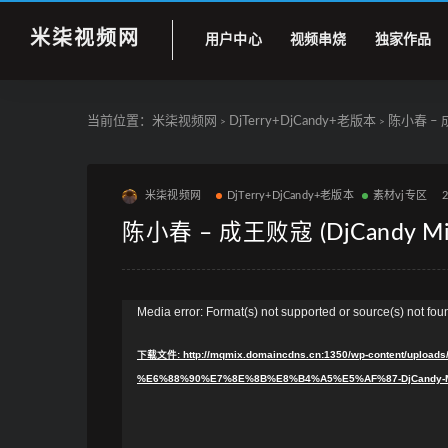
米柒视频网
用户中心
视频串烧
独家作品
当前位置：
米柒视频网
DjTerry+DjCandy+老版本
陈小春 – 成
>
>
米柒视频网
DjTerry+DjCandy+老版本
素材vj专区
2
陈小春 – 成王败寇 (DjCandy Mi
视
Media error: Format(s) not supported or source(s) not fou
频
下载文件: http://mqmix.domaincdns.cn:1350/wp-content/upl
播
%E6%88%90%E7%8E%8B%E8%B4%A5%E5%AF%87-DjCandy-M
放
器