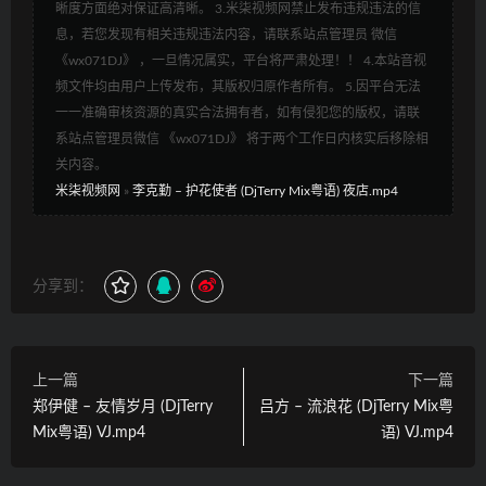
晰度方面绝对保证高清晰。 3.米柒视频网禁止发布违规违法的信
息，若您发现有相关违规违法内容，请联系站点管理员 微信
《wx071DJ》 ，一旦情况属实，平台将严肃处理！！ 4.本站音视
频文件均由用户上传发布，其版权归原作者所有。 5.因平台无法
一一准确审核资源的真实合法拥有者，如有侵犯您的版权，请联
系站点管理员微信 《wx071DJ》 将于两个工作日内核实后移除相
关内容。
米柒视频网
»
李克勤 – 护花使者 (DjTerry Mix粤语) 夜店.mp4
分享到：
上一篇
下一篇
郑伊健 – 友情岁月 (DjTerry
吕方 – 流浪花 (DjTerry Mix粤
Mix粤语) VJ.mp4
语) VJ.mp4