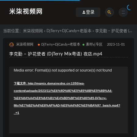
米柒视频网
登录
当前位置：
米柒视频网
DjTerry+DjCandy+老版本
李克勤 – 护花使者 (DjTerry Mix粤语) 夜店.mp4
>
>
米柒视频网
DjTerry+DjCandy+老版本
素材vj专区
2023-11-01
李克勤 – 护花使者 (DjTerry Mix粤语) 夜店.mp4
视
Media error: Format(s) not supported or source(s) not found
频
下载文件: http://mqmix.domaincdns.cn:1350/wp-
播
content/uploads/2023/11/%E6%9D%8E%E5%85%8B%E5%8B%A4-
放
%E6%8A%A4%E8%8A%B1%E4%BD%BF%E8%80%85-DjTerry-
器
Mix%E7%B2%A4%E8%AF%AD-%E5%A4%9C%E5%BA%97_batch.mp4?
_=1