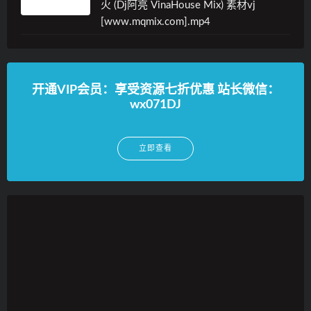
火 (Dj阿亮 VinaHouse Mix) 素材vj
[www.mqmix.com].mp4
开通VIP会员：享受资源七折优惠 站长微信：
wx071DJ
立即查看