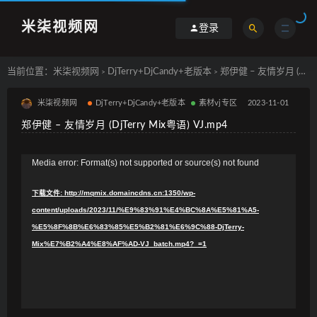
米柒视频网
登录
当前位置：
米柒视频网
DjTerry+DjCandy+老版本
郑伊健 – 友情岁月 (DjTerry Mix粤语) VJ.mp4
>
>
米柒视频网
DjTerry+DjCandy+老版本
素材vj专区
2023-11-01
郑伊健 – 友情岁月 (DjTerry Mix粤语) VJ.mp4
视
Media error: Format(s) not supported or source(s) not found
频
下载文件: http://mqmix.domaincdns.cn:1350/wp-
播
content/uploads/2023/11/%E9%83%91%E4%BC%8A%E5%81%A5-
放
%E5%8F%8B%E6%83%85%E5%B2%81%E6%9C%88-DjTerry-
器
Mix%E7%B2%A4%E8%AF%AD-VJ_batch.mp4?_=1