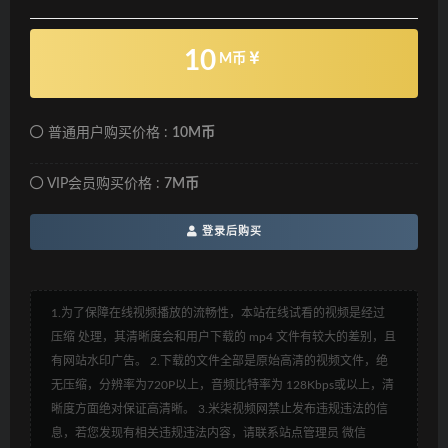
10
M币
普通用户购买价格 :
10M币
VIP会员购买价格 :
7M币
登录后购买
1.为了保障在线视频播放的流畅性，本站在线试看的视频是经过
压缩 处理，其清晰度会和用户下载的 mp4 文件有较大的差别，且
有网站水印广告。 2.下载的文件全部是原始高清的视频文件，绝
无压缩，分辨率为720P以上，音频比特率为 128Kbps或以上，清
晰度方面绝对保证高清晰。 3.米柒视频网禁止发布违规违法的信
息，若您发现有相关违规违法内容，请联系站点管理员 微信