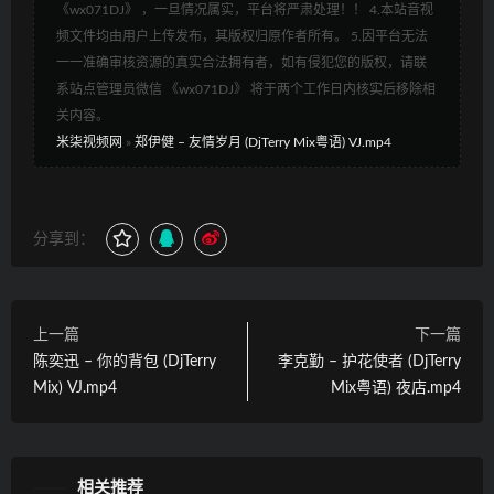
《wx071DJ》 ，一旦情况属实，平台将严肃处理！！ 4.本站音视
频文件均由用户上传发布，其版权归原作者所有。 5.因平台无法
一一准确审核资源的真实合法拥有者，如有侵犯您的版权，请联
系站点管理员微信 《wx071DJ》 将于两个工作日内核实后移除相
关内容。
米柒视频网
»
郑伊健 – 友情岁月 (DjTerry Mix粤语) VJ.mp4
分享到：
上一篇
下一篇
陈奕迅 – 你的背包 (DjTerry
李克勤 – 护花使者 (DjTerry
Mix) VJ.mp4
Mix粤语) 夜店.mp4
相关推荐