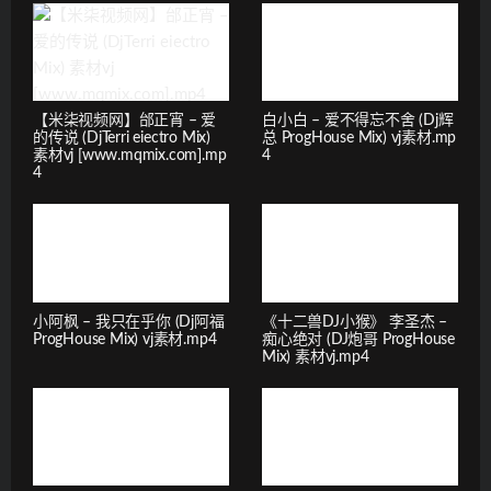
【米柒视频网】邰正宵 – 爱
白小白 – 爱不得忘不舍 (Dj辉
的传说 (DjTerri eiectro Mix)
总 ProgHouse Mix) vj素材.mp
素材vj [www.mqmix.com].mp
4
4
小阿枫 – 我只在乎你 (Dj阿福
《十二兽DJ小猴》 李圣杰 –
ProgHouse Mix) vj素材.mp4
痴心绝对 (DJ炮哥 ProgHouse
Mix) 素材vj.mp4