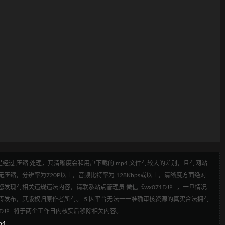
经过 压缩 处理，其清晰度会和用户下载的 mp4 文件有较大的差别，且有网站
压缩，分辨率为720P以上，音频比特率为 128Kbps或以上，清晰度方面绝对
发现有相关违规违法内容，请联系站点管理员 微信《wx071DJ》 ，一旦情况
传发布，其版权归原作者所有。 5.因平台无法一一准确审核资源的真实合法拥有
1DJ》 将于两个工作日内核实后移除相关内容。
p4