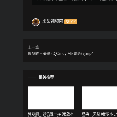
米柒视频网
VIP
上一篇
周慧敏 – 最爱 (DjCandy Mix粤语) vj.mp4
相关推荐
谭咏麟 – 梦仍是一样 (老版本
经典 – 天路 (老版本 _M