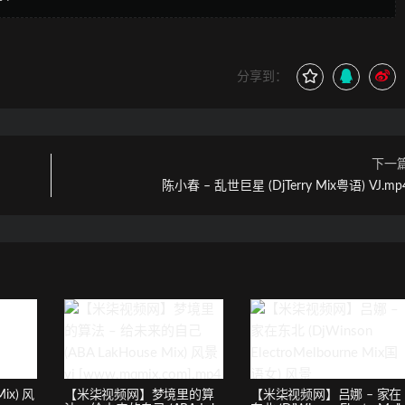
分享到：
下一
陈小春 – 乱世巨星 (DjTerry Mix粤语) VJ.mp
ix) 风
【米柒视频网】梦境里的算
【米柒视频网】吕娜 – 家在