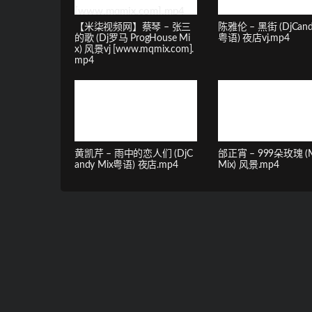
【米柒视频网】蔡琴 – 张三
陈雅伦 – 黑街 (DjCand
的歌 (Dj罗马 ProgHouse Mi
粤语) 夜店vj.mp4
x) 风景vj [www.mqmix.com].
mp4
黄凯芹 – 雨中的恋人们 (DjC
邰正宵 – 999朵玫瑰 (
andy Mix粤语) 夜店.mp4
Mix) 风景.mp4