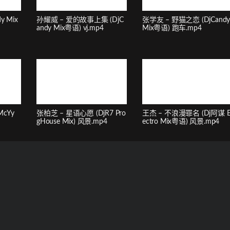
y Mix
孙耀威 – 爱的故事上集 (DjC
张学友 – 野猫之恋 (DjCand
andy Mix粤语) vj.mp4
Mix粤语) 跑车.mp4
McYy
张柏芝 – 星语心愿 (DjR7 Pro
王杰 – 不浪漫罪名 (Dj阿谋 E
gHouse Mix) 风景.mp4
ectro Mix粤语) 风景.mp4