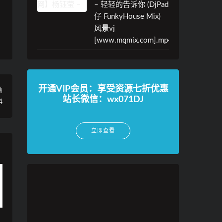
– 轻轻的告诉你 (DjPad
仔 FunkyHouse Mix)
风景vj
[www.mqmix.com].mp4
开通VIP会员：享受资源七折优惠
篇
站长微信：wx071DJ
4
立即查看