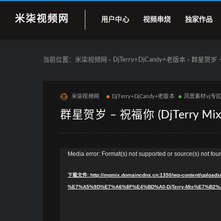
米柒视频网
用户中心
视频串烧
独家作品
当前位置：
米柒视频网
DjTerry+DjCandy+老版本
群星贺岁 – 
>
>
米柒视频网
DjTerry+DjCandy+老版本
风景素材vj专
群星贺岁 – 祝福你 (DjTerry Mi
视
Media error: Format(s) not supported or source(s) not fou
频
下载文件: http://mqmix.domaincdns.cn:1350/wp-content/up
播
%E7%A5%9D%E7%A6%8F%E4%BD%A0-DjTerry-Mix%E7%B2%
放
器