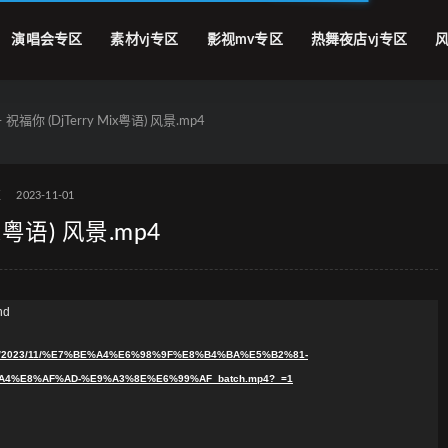
演唱会专区
素材vj专区
影视mv专区
热舞夜店vj专区
风
祝福你 (DjTerry Mix粤语) 风景.mp4
区
2023-11-01
x粤语) 风景.mp4
nd
loads/2023/11/%E7%BE%A4%E6%98%9F%E8%B4%BA%E5%B2%81-
A4%E8%AF%AD-%E9%A3%8E%E6%99%AF_batch.mp4?_=1