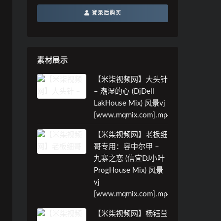
登录后购买
素材展示
【米柒视频网】大头针
– 潮湿的心 (DjDell
LakHouse Mix) 风景vj
[www.mqmix.com].mp4
【米柒视频网】老板细
哥专用：容中尔甲 –
九寨之恋 (信宜DJ小叶
ProgHouse Mix) 风景
vj
[www.mqmix.com].mp4
【米柒视频网】杨钰莹