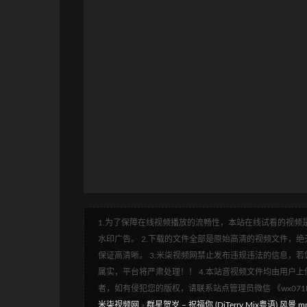
1.为了保障在线视频播放的流畅性，本站在线试看的视频是
水印广告。 2.下载的文件全部是原始高清的视频文件，绝无
保证高清晰。 3.米柒视频网禁止发布违规违法的信息，若您
属实，平台将严肃处理！！ 4.本站音视频文件均由用户上
者，如有侵犯您的版权，请联系站点管理员微信 《wx07
米柒视频网
»
群星贺岁 – 祝福你 (DjTerry Mix粤语) 风景.m