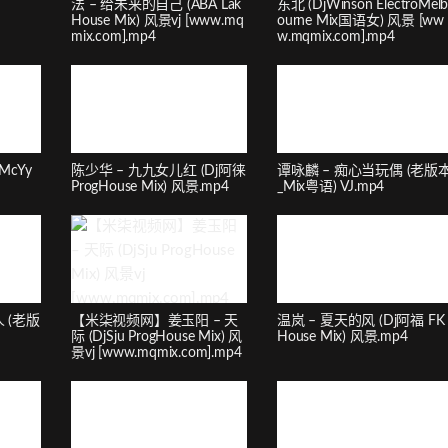
法 – 给未来的自己 (ABA Lak
东北 (DjWinson ElectroMel
House Mix) 风景vj [www.mq
ourne Mix国语女) 风景 [ww
mix.com].mp4
w.mqmix.com].mp4
McYy
陈少华 – 九九女儿红 (Dj阿徕
谭咏麟 – 痴心当玩偶 (老版
ProgHouse Mix) 风景.mp4
_Mix粤语) VJ.mp4
 (老版
【米柒视频网】姜玉阳 – 天
温岚 – 夏天的风 (Dj阿福 FK
际 (DjSju ProgHouse Mix) 风
House Mix) 风景.mp4
景vj [www.mqmix.com].mp4