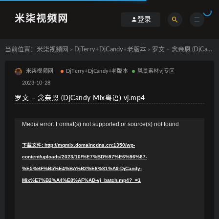
米柒视频网
登录
当前位置：
米柒视频网
DjTerry+DjCandy+老版本
罗文 – 念亲恩 (DjCandy Mix粤语) vj.mp4
>
>
米柒视频网
DjTerry+DjCandy+老版本
风景素材vj专区
2023-10-28
罗文 – 念亲恩 (DjCandy Mix粤语) vj.mp4
视
Media error: Format(s) not supported or source(s) not found
频
下载文件: http://mqmix.domaincdns.cn:1350/wp-
播
content/uploads/2023/10/%E7%BD%97%E6%96%87-
放
%E5%BF%B5%E4%BA%B2%E6%81%A9-DjCandy-
器
Mix%E7%B2%A4%E8%AF%AD-vj_batch.mp4?_=1