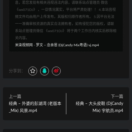
息，若您发现有相关违规违法内容，请联系站点管理员 微信
《wx071DJ》 ，一旦情况属实，平台将严肃处理！！ 4.本站音视
频文件均由用户上传发布，其版权归原作者所有。 5.因平台无法
一一准确审核资源的真实合法拥有者，如有侵犯您的版权，请联
系站点管理员微信 《wx071DJ》 将于两个工作日内核实后移除相
关内容。
米柒视频网
»
罗文 – 念亲恩 (DjCandy Mix粤语) vj.mp4
分享到：
上一篇
下一篇
经典 – 外婆的彭湖湾 (老版本
经典 – 大头皮鞋 (DjCandy
_Mix) 风景.mp4
Mix) 宇航员.mp4