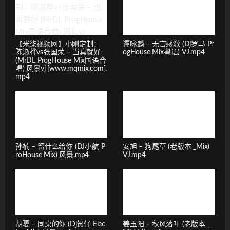
【米柒视频网】小刚定制：
谭咏麟 – 无言感激 (Dj罗马 Pr
陈淑桦vs张国荣 – 当真就好
ogHouse Mix粤语) VJ.mp4
(MrDL ProgHouse Mix国语合
唱) 风景vj [www.mqmix.com].
mp4
孙楠 – 留什么给你 (DJ小航 P
安旭 – 狗尾草 (老版本 _Mix)
roHouse Mix) 风景.mp4
VJ.mp4
胡夏 – 同桌的你 (Dj贺仔 Elec
姜玉阳 – 秋风落叶 (老版本 _