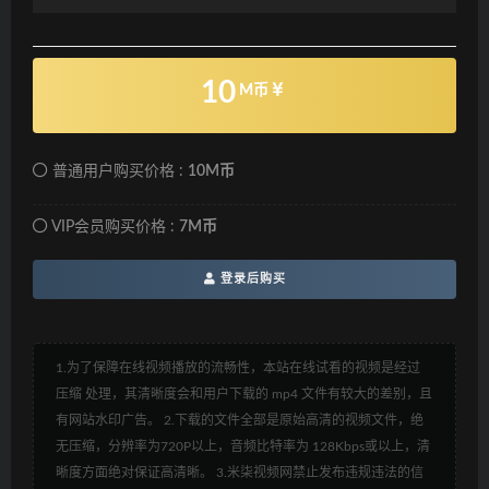
10
M币
普通用户购买价格 :
10M币
VIP会员购买价格 :
7M币
登录后购买
1.为了保障在线视频播放的流畅性，本站在线试看的视频是经过
压缩 处理，其清晰度会和用户下载的 mp4 文件有较大的差别，且
有网站水印广告。 2.下载的文件全部是原始高清的视频文件，绝
无压缩，分辨率为720P以上，音频比特率为 128Kbps或以上，清
晰度方面绝对保证高清晰。 3.米柒视频网禁止发布违规违法的信