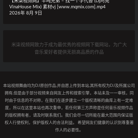
【米柒视频网】半吨兄弟 – 找一个字代替 (Dj阿亮
VinaHouse Mix) 素材vj [www.mqmix.com].mp4
2026年 8月 9日
米柒视频网致力于成为最优秀的视频网下载网站，为广大
音乐爱好者提供无损高品质的作品
本站视频舞曲均为DJ原创作品,并自愿上传到本站,其所有权为DJ及所属公司
拥有,但是由于部分视频来自网友上传和搜索引擎，本站未及一一审核，同
时由于信息的不对称，在我们在逐步建立一个版权清晰的曲库上有一定难
度，所以在这里本站也再次重申，若任何第三方声称是任何音乐视频作品
的版权拥有者，请及时联系我们。我们会尽一切所能在最大范围内保证版
权人行使权利，保护版权人的合法利益。 希望网友们健康的认识到尊重著
作人的必要性。