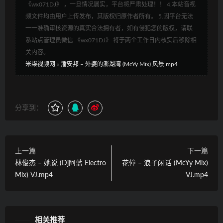
《wx071DJ》 ，一旦情况属实，平台将严肃处理！！ 4.本站音视
频文件均由用户上传发布，其版权归原作者所有。 5.因平台无法
一一准确审核资源的真实合法拥有者，如有侵犯您的版权，请联
系站点管理员微信 《wx071DJ》 将于两个工作日内核实后移除相
关内容。
米柒视频网
»
潘安邦 – 外婆的澎湖湾 (McYy Mix) 风景.mp4
分享到：
上一篇
下一篇
林俊杰 – 她说 (Dj阿蓝 Electro
花僮 – 浪子闲话 (McYy Mix)
Mix) VJ.mp4
VJ.mp4
相关推荐