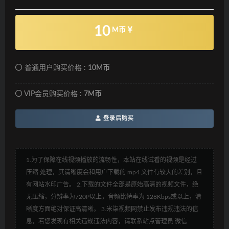
10
M币
普通用户购买价格 :
10M币
VIP会员购买价格 :
7M币
登录后购买
1.为了保障在线视频播放的流畅性，本站在线试看的视频是经过
压缩 处理，其清晰度会和用户下载的 mp4 文件有较大的差别，且
有网站水印广告。 2.下载的文件全部是原始高清的视频文件，绝
无压缩，分辨率为720P以上，音频比特率为 128Kbps或以上，清
晰度方面绝对保证高清晰。 3.米柒视频网禁止发布违规违法的信
息，若您发现有相关违规违法内容，请联系站点管理员 微信