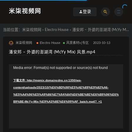
米柒视频网
登录
当前位置：
米柒视频网
Electro House
潘安邦 – 外婆的澎湖湾 (McYy Mix) 风景.mp4
>
>
米柒视频网
Electro House
风景素材vj专区
2023-10-13
潘安邦 – 外婆的澎湖湾 (McYy Mix) 风景.mp4
视
Media error: Format(s) not supported or source(s) not found
频
下载文件: http://mqmix.domaincdns.cn:1350/wp-
播
content/uploads/2023/10/%E6%BD%98%E5%AE%89%E9%82%A6-
放
%E5%A4%96%E5%A9%86%E7%9A%84%E6%BE%8E%E6%B9%96%E6%
器
B9%BE-McYy-Mix-%E9%A3%8E%E6%99%AF_batch.mp4?_=1