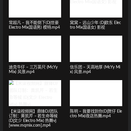
常超凡 – 我不能倒下(Dj世豪
窝窝 – 远山少年 (Dj欧东 Elec
Electro Mix国语男) 模特.mp4
tro Mix国语女) 影视
迪克牛仔 – 三万英尺 (McYy
信乐团 – 天高地厚 (McYy Mi
Mix) 风景.mp4
x) 风景.mp4
【米柒视频网】鼎锋DJ团队
陈明 – 我要找到你(Dj贺仔 Ele
订制：黄凯芹 – 若生命等候
ctro Mix)夜店热舞.mp4
(Dj文少 Electro Mix) 热舞vj
[www.mqmix.com].mp4