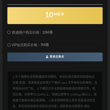
10
M币
普通用户购买价格 :
10M币
VIP会员购买价格 :
7M币
登录后购买
1.为了保障在线视频播放的流畅性，本站在线试看的视频是经过
压缩 处理，其清晰度会和用户下载的 mp4 文件有较大的差别，且
有网站水印广告。 2.下载的文件全部是原始高清的视频文件，绝
无压缩，分辨率为720P以上，音频比特率为 128Kbps或以上，清
晰度方面绝对保证高清晰。 3.米柒视频网禁止发布违规违法的信
息，若您发现有相关违规违法内容，请联系站点管理员 微信