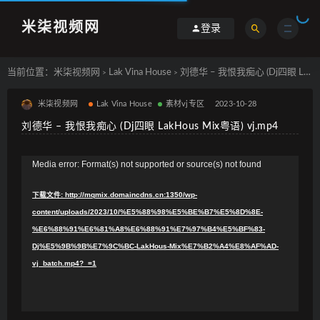
米柒视频网
登录
当前位置：
米柒视频网
Lak Vina House
刘德华 – 我恨我痴心 (Dj四眼 LakHous Mix粤语) vj.mp4
>
>
米柒视频网
Lak Vina House
素材vj专区
2023-10-28
刘德华 – 我恨我痴心 (Dj四眼 LakHous Mix粤语) vj.mp4
视
Media error: Format(s) not supported or source(s) not found
频
下载文件: http://mqmix.domaincdns.cn:1350/wp-
播
content/uploads/2023/10/%E5%88%98%E5%BE%B7%E5%8D%8E-
放
%E6%88%91%E6%81%A8%E6%88%91%E7%97%B4%E5%BF%83-
器
Dj%E5%9B%9B%E7%9C%BC-LakHous-Mix%E7%B2%A4%E8%AF%AD-
vj_batch.mp4?_=1