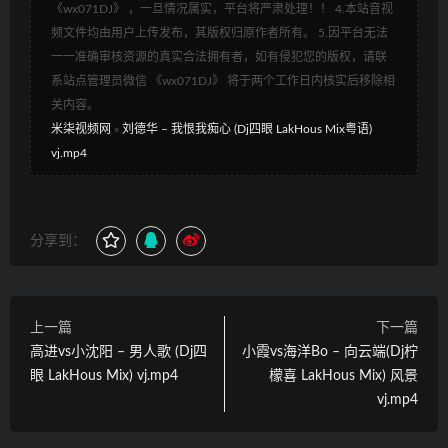
《wx071DJ》 ，一旦情况属实，平台将严肃处理！！ 4.本站音视
频文件均由用户上传发布，其版权归原作者所有。 5.因平台无法
一一准确审核资源的真实合法拥有者，如有侵犯您的版权，请联
系站点管理员微信 《wx071DJ》 将于两个工作日内核实后移除相
关内容。
米柒视频网
»
刘德华 – 我恨我痴心 (Dj四眼 LakHous Mix粤语)
vj.mp4
分享到：
上一篇
下一篇
高进vs小沈阳 – 男人歌 (Dj四
小霞vs海洋Bo – 向云端(Dj柠
眼 LakHous Mix) vj.mp4
檬喜 LakHous Mix) 风景
vj.mp4