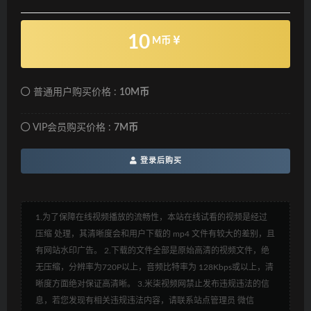
10
M币
普通用户购买价格 :
10M币
VIP会员购买价格 :
7M币
登录后购买
1.为了保障在线视频播放的流畅性，本站在线试看的视频是经过
压缩 处理，其清晰度会和用户下载的 mp4 文件有较大的差别，且
有网站水印广告。 2.下载的文件全部是原始高清的视频文件，绝
无压缩，分辨率为720P以上，音频比特率为 128Kbps或以上，清
晰度方面绝对保证高清晰。 3.米柒视频网禁止发布违规违法的信
息，若您发现有相关违规违法内容，请联系站点管理员 微信