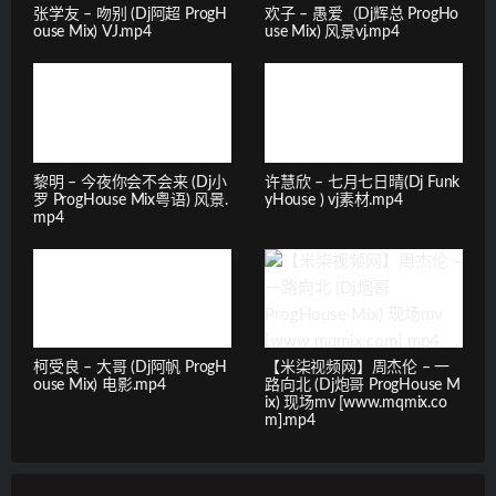
张学友 – 吻别 (Dj阿超 ProgH
欢子 – 愚爱（Dj辉总 ProgHo
ouse Mix) VJ.mp4
use Mix) 风景vj.mp4
黎明 – 今夜你会不会来 (Dj小
许慧欣 – 七月七日晴(Dj Funk
罗 ProgHouse Mix粤语) 风景.
yHouse ) vj素材.mp4
mp4
柯受良 – 大哥 (Dj阿帆 ProgH
【米柒视频网】周杰伦 – 一
ouse Mix) 电影.mp4
路向北 (Dj炮哥 ProgHouse M
ix) 现场mv [www.mqmix.co
m].mp4