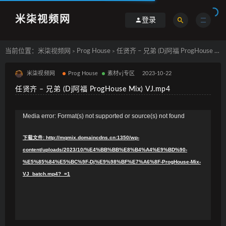
米柒视频网
登录
当前位置：
米柒视频网
Prog House
任贤齐 – 兄弟 (Dj阿福 ProgHouse Mix) VJ.mp4
>
>
米柒视频网
Prog House
素材vj专区
2023-10-22
任贤齐 – 兄弟 (Dj阿福 ProgHouse Mix) VJ.mp4
视
Media error: Format(s) not supported or source(s) not found
频
下载文件: http://mqmix.domaincdns.cn:1350/wp-
播
content/uploads/2023/10/%E4%BB%BB%E8%B4%A4%E9%BD%90-
放
%E5%85%84%E5%BC%9F-Dj%E9%98%BF%E7%A6%8F-ProgHouse-Mix-
器
VJ_batch.mp4?_=1