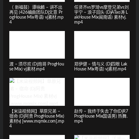
（ 新福鼓）谭咏麟 – 讲不出
任贤齐vs罗琦vs摩登兄弟vs刘
再见 (426编曲团队Dj文意 Pr
宇宁 – 浪子回头 (DjATao涛 L
ogHouse Mix粤语) vj素材.mp
akHouse Mix闽南语) 素材vj.
4
mp4
渡 – 须尽欢 (Dj炮哥 ProgHou
郑伊健 – 情与义 (Dj四眼 Lak
se Mix) vj素材.mp4
House Mix粤语) vj素材.mp4
【米柒视频网】草原兄弟 –
赵传 – 我终于失去了你(DjR7
宿命 (Dj阿贵 ProgHouse Mix)
ProgHouse Mix国语男) 热舞.
素材vj [www.mqmix.com].mp
mp4
4