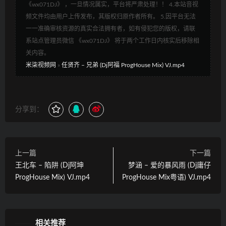
《wx071DJ》 ，一旦情况属实，平台将严肃处理！！ 4.本站音视
频文件均由用户上传发布，其版权归原作者所有。 5.因平台无法
一一准确审核资源的真实合法拥有者，如有侵犯您的版权，请联
系站点管理员微信 《wx071DJ》 将于两个工作日内核实后移除相
关内容。
米柒视频网
»
任贤齐 – 兄弟 (Dj阿福 ProgHouse Mix) VJ.mp4
分享到：
上一篇
下一篇
王北车 – 陷阱 (Dj阿坤
梦涵 – 爱的暴风雨 (Dj庸仔
ProgHouse Mix) VJ.mp4
ProgHouse Mix粤语) VJ.mp4
相关推荐