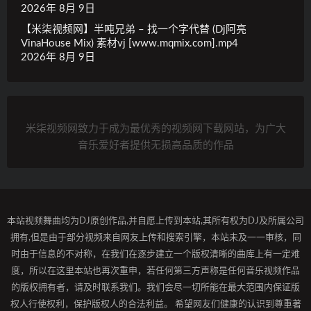
2026年 8月 9日
【米柒视频网】半吨兄弟 – 找一个字代替 (Dj阿亮
VinaHouse Mix) 素材vj [www.mqmix.com].mp4
2026年 8月 9日
米柒视频网致力于成为最优秀的视频网下载网站，为广大
音乐爱好者提供无损高品质的作品
本站视频舞曲均为DJ原创作品,并自愿上传到本站,其所有权为DJ及所属公司
拥有,但是由于部分视频来自网友上传和搜索引擎，本站未及一一审核，同
时由于信息的不对称，在我们在逐步建立一个版权清晰的曲库上有一定难
度，所以在这里本站也再次重申，若任何第三方声称是任何音乐视频作品
的版权拥有者，请及时联系我们。我们会尽一切所能在最大范围内保证版
权人行使权利，保护版权人的合法利益。 希望网友们健康的认识到尊重著