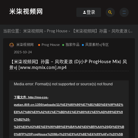
米柒视频网
登录
当前位置：
米柒视频网
Prog House
【米柒视频网】孙露 – 风吹麦浪 (Dj小P ProgHouse Mix) 风景vj [www.mqmix.com].mp4
>
>
米柒视频网
Prog House
独家作品
风景素材vj专区
2025-10-24
【米柒视频网】孙露 – 风吹麦浪 (Dj小P ProgHouse Mix) 风
景vj [www.mqmix.com].mp4
视
Media error: Format(s) not supported or source(s) not found
频
下载文件: http://mq-cos-
播
putian.i8i9.cn:1350/uploads/11/%E3%80%90%E7%B1%B3%E6%9F%92%
放
E8%A7%86%E9%A2%91%E7%BD%91%E3%80%91%E5%AD%99%E9%9
器
C%B2%20-
%20%E9%A3%8E%E5%90%B9%E9%BA%A6%E6%B5%AA%20(Dj%E5%B
0%8FP%20ProgHouse%20Mix)%20%E9%A3%8E%E6%99%AFvj%20%5B