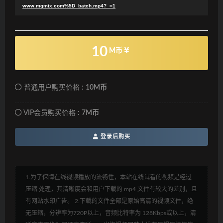
www.mqmix.com%5D_batch.mp4?_=1
10
M币
普通用户购买价格 :
10M币
VIP会员购买价格 :
7M币
登录后购买
1.为了保障在线视频播放的流畅性，本站在线试看的视频是经过
压缩 处理，其清晰度会和用户下载的 mp4 文件有较大的差别，且
有网站水印广告。 2.下载的文件全部是原始高清的视频文件，绝
无压缩，分辨率为720P以上，音频比特率为 128Kbps或以上，清