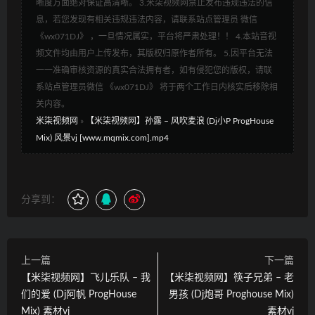
晰度方面绝对保证高清晰。 3.米柒视频网禁止发布违规违法的信
息，若您发现有相关违规违法内容，请联系站点管理员 微信
《wx071DJ》 ，一旦情况属实，平台将严肃处理！！ 4.本站音视
频文件均由用户上传发布，其版权归原作者所有。 5.因平台无法
一一准确审核资源的真实合法拥有者，如有侵犯您的版权，请联
系站点管理员微信 《wx071DJ》 将于两个工作日内核实后移除相
关内容。
米柒视频网
»
【米柒视频网】孙露 – 风吹麦浪 (Dj小P ProgHouse
Mix) 风景vj [www.mqmix.com].mp4
分享到：
上一篇
下一篇
【米柒视频网】飞儿乐队 – 我
【米柒视频网】筷子兄弟 – 老
们的爱 (Dj阿帆 ProgHouse
男孩 (Dj炮哥 Proghouse Mix)
Mix) 素材vj
素材vj