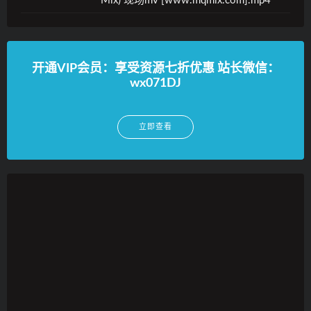
Mix) 现场mv [www.mqmix.com].mp4
开通VIP会员：享受资源七折优惠 站长微信：
wx071DJ
立即查看