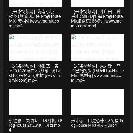
【米柒视频网】海南小崇 –
【米柒视频网】叶启田 – 爱
默契 (蓝溪Dj浩仔 ProgHouse
拼才会赢 (Dj阿福 ProgHouse
Mix) 素材vj [www.mqmix.co
Mix闽南语) 影视vj [www.mq
m].mp4
mix.com].mp4
【米柒视频网】林俊杰 – 美
【米柒视频网】大头针 – 乌
人鱼 (426编曲团队Dj四眼 La
兰巴托的夜 (DjDell LakHouse
kHouse Mix) vj素材 [www.m
Mix) 素材vj [www.mqmix.co
qmix.com].mp4
m].mp4
蔡健雅 – 失语者 – DJ阿帆（P
张玮伽 – 口是心非 (Dj阿福 Pr
rogHouse 2K23弹）热舞.mp
ogHouse Mix) vj素材.mp4
4