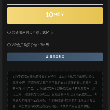
10
M币
普通用户购买价格 :
10M币
VIP会员购买价格 :
7M币
登录后购买
1.为了保障在线视频播放的流畅性，本站在线试看的视频是经过
压缩 处理，其清晰度会和用户下载的 mp4 文件有较大的差别，且
有网站水印广告。 2.下载的文件全部是原始高清的视频文件，绝
无压缩，分辨率为720P以上，音频比特率为 128Kbps或以上，清
晰度方面绝对保证高清晰。 3.米柒视频网禁止发布违规违法的信
息，若您发现有相关违规违法内容，请联系站点管理员 微信