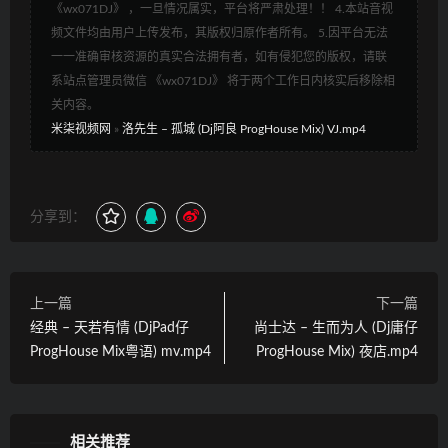
《wx071DJ》 ，一旦情况属实，平台将严肃处理！！ 4.本站音视
频文件均由用户上传发布，其版权归原作者所有。 5.因平台无法
一一准确审核资源的真实合法拥有者，如有侵犯您的版权，请联
系站点管理员微信 《wx071DJ》 将于两个工作日内核实后移除相
关内容。
米柒视频网
»
洛先生 – 孤城 (Dj阿良 ProgHouse Mix) VJ.mp4
分享到：
上一篇
下一篇
经典 – 天若有情 (DjPad仔
尚士达 – 生而为人 (Dj庸仔
ProgHouse Mix粤语) mv.mp4
ProgHouse Mix) 夜店.mp4
相关推荐