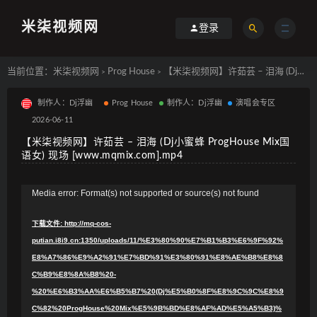
米柒视频网
登录
当前位置：
米柒视频网
Prog House
【米柒视频网】许茹芸 – 泪海 (Dj小蜜蜂 ProgHouse Mix国语女) 现场 [www.mqmix.com].mp4
>
>
制作人：Dj浮幽
Prog House
制作人：Dj浮幽
演唱会专区
2026-06-11
【米柒视频网】许茹芸 – 泪海 (Dj小蜜蜂 ProgHouse Mix国
语女) 现场 [www.mqmix.com].mp4
视
Media error: Format(s) not supported or source(s) not found
频
下载文件: http://mq-cos-
播
putian.i8i9.cn:1350/uploads/11/%E3%80%90%E7%B1%B3%E6%9F%92%
放
E8%A7%86%E9%A2%91%E7%BD%91%E3%80%91%E8%AE%B8%E8%8
器
C%B9%E8%8A%B8%20-
%20%E6%B3%AA%E6%B5%B7%20(Dj%E5%B0%8F%E8%9C%9C%E8%9
C%82%20ProgHouse%20Mix%E5%9B%BD%E8%AF%AD%E5%A5%B3)%