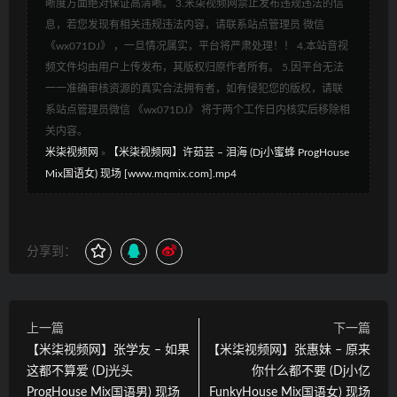
晰度方面绝对保证高清晰。 3.米柒视频网禁止发布违规违法的信
息，若您发现有相关违规违法内容，请联系站点管理员 微信
《wx071DJ》 ，一旦情况属实，平台将严肃处理！！ 4.本站音视
频文件均由用户上传发布，其版权归原作者所有。 5.因平台无法
一一准确审核资源的真实合法拥有者，如有侵犯您的版权，请联
系站点管理员微信 《wx071DJ》 将于两个工作日内核实后移除相
关内容。
米柒视频网
»
【米柒视频网】许茹芸 – 泪海 (Dj小蜜蜂 ProgHouse
Mix国语女) 现场 [www.mqmix.com].mp4
分享到：
上一篇
下一篇
【米柒视频网】张学友 – 如果
【米柒视频网】张惠妹 – 原来
这都不算爱 (Dj光头
你什么都不要 (Dj小亿
ProgHouse Mix国语男) 现场
FunkyHouse Mix国语女) 现场