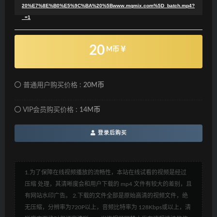
20%E7%8E%B0%E5%9C%BA%20%5Bwww.mqmix.com%5D_batch.mp4?
_=1
20
M币
普通用户购买价格 :
20M币
VIP会员购买价格 :
14M币
登录后购买
1.为了保障在线视频播放的流畅性，本站在线试看的视频是经过
压缩 处理，其清晰度会和用户下载的 mp4 文件有较大的差别，且
有网站水印广告。 2.下载的文件全部是原始高清的视频文件，绝
无压缩，分辨率为720P以上，音频比特率为 128Kbps或以上，清