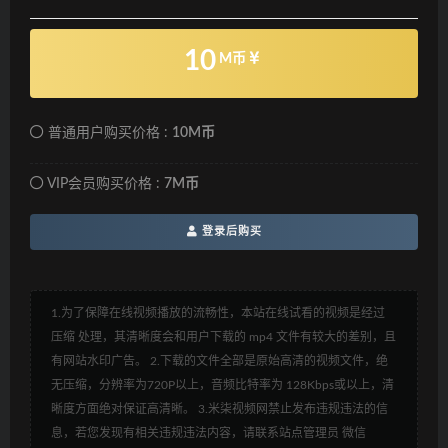
10
M币
普通用户购买价格 :
10M币
VIP会员购买价格 :
7M币
登录后购买
1.为了保障在线视频播放的流畅性，本站在线试看的视频是经过
压缩 处理，其清晰度会和用户下载的 mp4 文件有较大的差别，且
有网站水印广告。 2.下载的文件全部是原始高清的视频文件，绝
无压缩，分辨率为720P以上，音频比特率为 128Kbps或以上，清
晰度方面绝对保证高清晰。 3.米柒视频网禁止发布违规违法的信
息，若您发现有相关违规违法内容，请联系站点管理员 微信