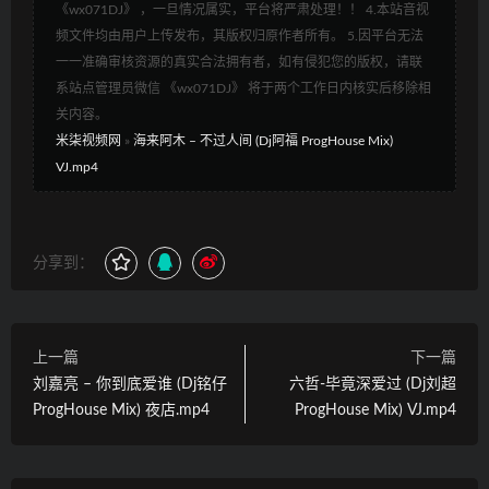
《wx071DJ》 ，一旦情况属实，平台将严肃处理！！ 4.本站音视
频文件均由用户上传发布，其版权归原作者所有。 5.因平台无法
一一准确审核资源的真实合法拥有者，如有侵犯您的版权，请联
系站点管理员微信 《wx071DJ》 将于两个工作日内核实后移除相
关内容。
米柒视频网
»
海来阿木 – 不过人间 (Dj阿福 ProgHouse Mix)
VJ.mp4
分享到：
上一篇
下一篇
刘嘉亮 – 你到底爱谁 (Dj铭仔
六哲-毕竟深爱过 (Dj刘超
ProgHouse Mix) 夜店.mp4
ProgHouse Mix) VJ.mp4