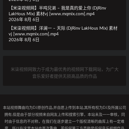
【米柒视频网】半吨兄弟 – 我是真的爱上你 (DjRinv
LakHous Mix) 素材vj [www.mqmix.com].mp4
2026年 8月 6日
【米柒视频网】洋澜一 – 天际 (DjRinv LakHous Mix) 素材
vj [www.mqmix.com].mp4
2026年 8月 6日
米柒视频网致力于成为最优秀的视频网下载网站，为广大
音乐爱好者提供无损高品质的作品
本站视频舞曲均为DJ原创作品,并自愿上传到本站,其所有权为DJ及所属公司
拥有,但是由于部分视频来自网友上传和搜索引擎，本站未及一一审核，同
时由于信息的不对称，在我们在逐步建立一个版权清晰的曲库上有一定难
度，所以在这里本站也再次重申，若任何第三方声称是任何音乐视频作品