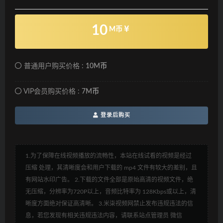
10
M币
普通用户购买价格 :
10M币
VIP会员购买价格 :
7M币
登录后购买
1.为了保障在线视频播放的流畅性，本站在线试看的视频是经过
压缩 处理，其清晰度会和用户下载的 mp4 文件有较大的差别，且
有网站水印广告。 2.下载的文件全部是原始高清的视频文件，绝
无压缩，分辨率为720P以上，音频比特率为 128Kbps或以上，清
晰度方面绝对保证高清晰。 3.米柒视频网禁止发布违规违法的信
息，若您发现有相关违规违法内容，请联系站点管理员 微信