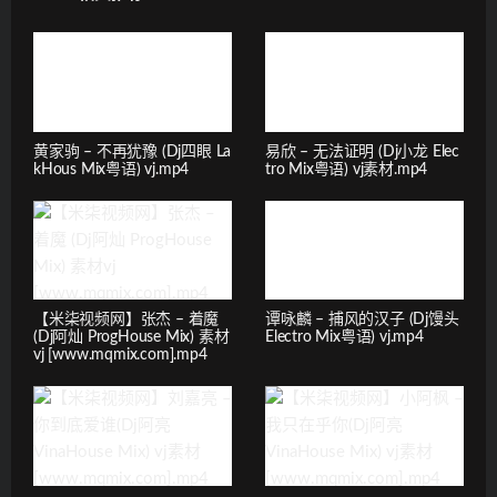
黄家驹 – 不再犹豫 (Dj四眼 La
易欣 – 无法证明 (Dj小龙 Elec
kHous Mix粤语) vj.mp4
tro Mix粤语) vj素材.mp4
【米柒视频网】张杰 – 着魔
谭咏麟 – 捕风的汉子 (Dj馒头
(Dj阿灿 ProgHouse Mix) 素材
Electro Mix粤语) vj.mp4
vj [www.mqmix.com].mp4