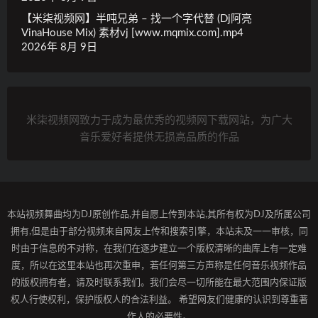
【米柒视频网】半吨兄弟 – 找一个字代替 (Dj阿亮
VinaHouse Mix) 素材vj [www.mqmix.com].mp4
2026年 8月 9日
米柒视频网致力于成为最优秀的视频网下载网站，为广大
音乐爱好者提供无损高品质的作品
本站视频舞曲均为DJ原创作品,并自愿上传到本站,其所有权为DJ及所属公司
拥有,但是由于部分视频来自网友上传和搜索引擎，本站未及一一审核，同
时由于信息的不对称，在我们在逐步建立一个版权清晰的曲库上有一定难
度，所以在这里本站也再次重申，若任何第三方声称是任何音乐视频作品
的版权拥有者，请及时联系我们。我们会尽一切所能在最大范围内保证版
权人行使权利，保护版权人的合法利益。 希望网友们健康的认识到尊重著
作人的必要性。