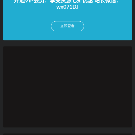
开通VIP会员：享受资源七折优惠 站长微信：
wx071DJ
立即查看