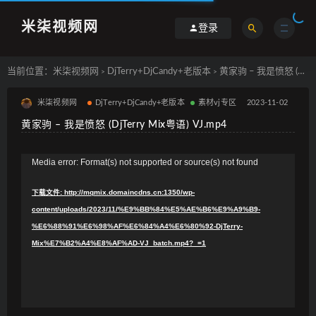
米柒视频网
登录
当前位置：
米柒视频网
DjTerry+DjCandy+老版本
黄家驹 – 我是愤怒 (DjTerry Mix粤语) VJ.mp4
>
>
米柒视频网
DjTerry+DjCandy+老版本
素材vj专区
2023-11-02
黄家驹 – 我是愤怒 (DjTerry Mix粤语) VJ.mp4
视
Media error: Format(s) not supported or source(s) not found
频
下载文件: http://mqmix.domaincdns.cn:1350/wp-
播
content/uploads/2023/11/%E9%BB%84%E5%AE%B6%E9%A9%B9-
放
%E6%88%91%E6%98%AF%E6%84%A4%E6%80%92-DjTerry-
器
Mix%E7%B2%A4%E8%AF%AD-VJ_batch.mp4?_=1