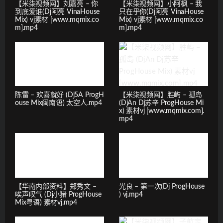
【米柒视频网】刘嘉亮 – 你
【米柒视频网】小阿枫 – 我
到底爱谁(Dj阿亮 VinaHouse
只在乎你(Dj阿亮 VinaHouse
Mix) vj素材 [www.mqmix.co
Mix) vj素材 [www.mqmix.co
m].mp4
m].mp4
陈雷 – 欢喜就好 (Dj5A ProgH
【米柒视频网】胜屿 – 孤岛
ouse Mix闽南语) 太空人.mp4
(DjAn Dj苏辛 ProgHouse Mi
x) 素材vj [www.mqmix.com].
mp4
【华南内部资料】郑秀文 –
光良 – 第一次(Dj ProgHouse
唉声叹气 (Dj小猪 ProgHouse
) vj.mp4
Mix粤语) 素材vj.mp4