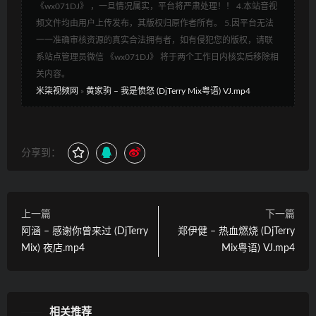
《wx071DJ》 ，一旦情况属实，平台将严肃处理！！ 4.本站音视
频文件均由用户上传发布，其版权归原作者所有。 5.因平台无法
一一准确审核资源的真实合法拥有者，如有侵犯您的版权，请联
系站点管理员微信 《wx071DJ》 将于两个工作日内核实后移除相
关内容。
米柒视频网
»
黄家驹 – 我是愤怒 (DjTerry Mix粤语) VJ.mp4
分享到：
上一篇
下一篇
阿涵 – 感谢你曾来过 (DjTerry
郑伊健 – 热血燃烧 (DjTerry
Mix) 夜店.mp4
Mix粤语) VJ.mp4
相关推荐