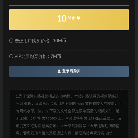
10
M币
普通用户购买价格 :
10M币
VIP会员购买价格 :
7M币
登录后购买
1.为了保障在线视频播放的流畅性，本站在线试看的视频是经过
压缩 处理，其清晰度会和用户下载的 mp4 文件有较大的差别，且
有网站水印广告。 2.下载的文件全部是原始高清的视频文件，绝
无压缩，分辨率为720P以上，音频比特率为 128Kbps或以上，清
晰度方面绝对保证高清晰。 3.米柒视频网禁止发布违规违法的信
息，若您发现有相关违规违法内容，请联系站点管理员 微信