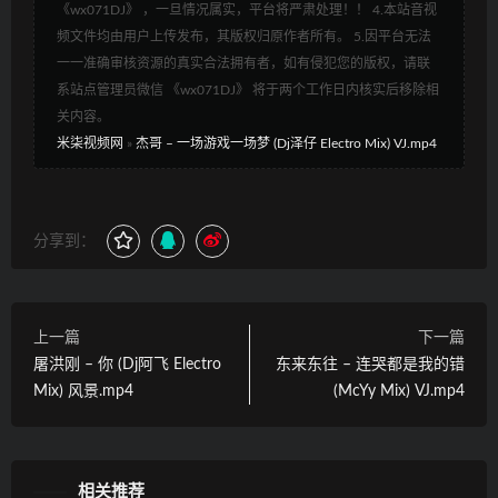
《wx071DJ》 ，一旦情况属实，平台将严肃处理！！ 4.本站音视
频文件均由用户上传发布，其版权归原作者所有。 5.因平台无法
一一准确审核资源的真实合法拥有者，如有侵犯您的版权，请联
系站点管理员微信 《wx071DJ》 将于两个工作日内核实后移除相
关内容。
米柒视频网
»
杰哥 – 一场游戏一场梦 (Dj泽仔 Electro Mix) VJ.mp4
分享到：
上一篇
下一篇
屠洪刚 – 你 (Dj阿飞 Electro
东来东往 – 连哭都是我的错
Mix) 风景.mp4
(McYy Mix) VJ.mp4
相关推荐