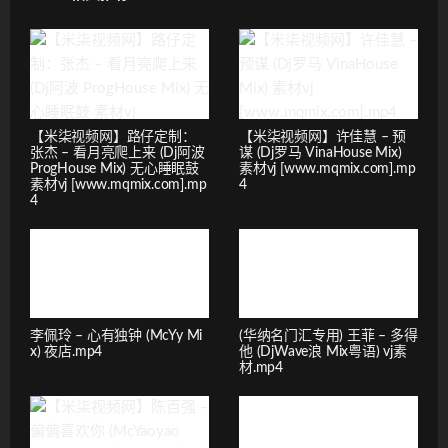
【米柒视频网】路仔定制：
【米柒视频网】许佳慧 – 预
张杰 – 看月亮爬上来 (Dj阿波
谋 (Dj罗马 VinaHouse Mix)
ProgHouse Mix) 无心睡眠鼓
素材vj [www.mqmix.com].mp
素材vj [www.mqmix.com].mp
4
4
李佩玲 – 心有独钟 (McYy Mi
(华纳名门汇专用) 王菲 – 多得
x) 夜店.mp4
他 (DjWave浪 Mix粤语) vj素
材.mp4