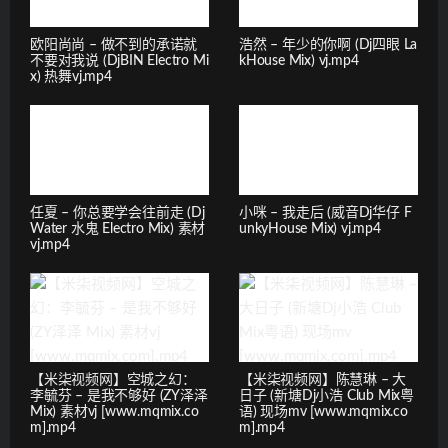
欧阳尚尚 – 做不到的承诺就
浩然 – 年少的你啊 (Dj四眼 La
不要对我说 (DjBIN Electro Mi
kHouse Mix) vj.mp4
x) 热舞vj.mp4
任夏 – 你总要学会往前走 (Dj
小咪 – 我走后 (威音Dj华仔 F
Water 水鬼 Electro Mix) 素材
unkyHouse Mix) vj.mp4
vj.mp4
【米柒视频网】空城之幻：
【米柒视频网】陈慧琳 – 大
李毓芬 – 是我不够好 (ZY泽泽
日子 (新塘Dj小浩 Club Mix粤
Mix) 素材vj [www.mqmix.co
语) 现场mv [www.mqmix.co
m].mp4
m].mp4