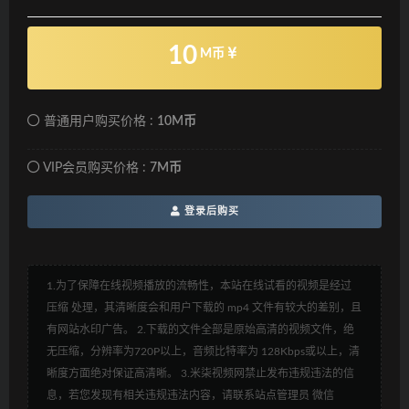
10
M币
普通用户购买价格 :
10M币
VIP会员购买价格 :
7M币
登录后购买
1.为了保障在线视频播放的流畅性，本站在线试看的视频是经过
压缩 处理，其清晰度会和用户下载的 mp4 文件有较大的差别，且
有网站水印广告。 2.下载的文件全部是原始高清的视频文件，绝
无压缩，分辨率为720P以上，音频比特率为 128Kbps或以上，清
晰度方面绝对保证高清晰。 3.米柒视频网禁止发布违规违法的信
息，若您发现有相关违规违法内容，请联系站点管理员 微信