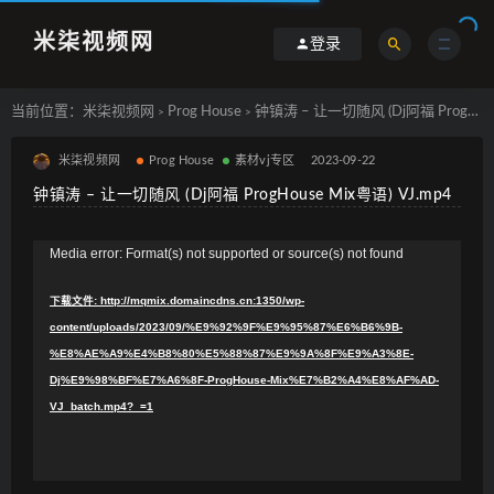
米柒视频网
登录
当前位置：
米柒视频网
Prog House
钟镇涛 – 让一切随风 (Dj阿福 ProgHouse Mix粤语) VJ.mp4
>
>
米柒视频网
Prog House
素材vj专区
2023-09-22
钟镇涛 – 让一切随风 (Dj阿福 ProgHouse Mix粤语) VJ.mp4
视
Media error: Format(s) not supported or source(s) not found
频
下载文件: http://mqmix.domaincdns.cn:1350/wp-
播
content/uploads/2023/09/%E9%92%9F%E9%95%87%E6%B6%9B-
放
%E8%AE%A9%E4%B8%80%E5%88%87%E9%9A%8F%E9%A3%8E-
器
Dj%E9%98%BF%E7%A6%8F-ProgHouse-Mix%E7%B2%A4%E8%AF%AD-
VJ_batch.mp4?_=1