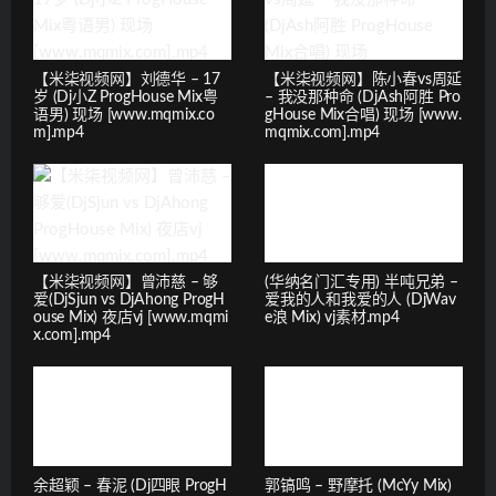
【米柒视频网】刘德华 – 17
【米柒视频网】陈小春vs周延
岁 (Dj小Z ProgHouse Mix粤
– 我没那种命 (DjAsh阿胜 Pro
语男) 现场 [www.mqmix.co
gHouse Mix合唱) 现场 [www.
m].mp4
mqmix.com].mp4
【米柒视频网】曾沛慈 – 够
(华纳名门汇专用) 半吨兄弟 –
爱(DjSjun vs DjAhong ProgH
爱我的人和我爱的人 (DjWav
ouse Mix) 夜店vj [www.mqmi
e浪 Mix) vj素材.mp4
x.com].mp4
余超颖 – 春泥 (Dj四眼 ProgH
郭镐鸣 – 野摩托 (McYy Mix)