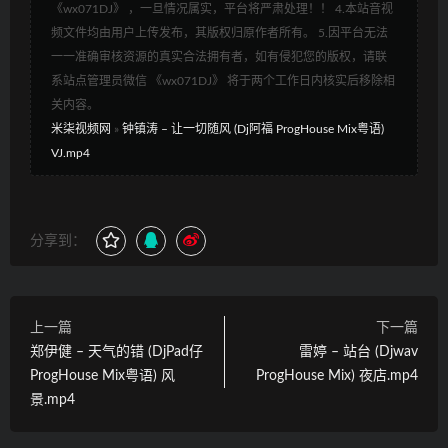
《wx071DJ》 ，一旦情况属实，平台将严肃处理！！ 4.本站音视
频文件均由用户上传发布，其版权归原作者所有。 5.因平台无法
一一准确审核资源的真实合法拥有者，如有侵犯您的版权，请联
系站点管理员微信 《wx071DJ》 将于两个工作日内核实后移除相
关内容。
米柒视频网
»
钟镇涛 – 让一切随风 (Dj阿福 ProgHouse Mix粤语)
VJ.mp4
分享到：
上一篇
下一篇
郑伊健 – 天气的错 (DjPad仔
雷婷 – 站台 (Djwav
ProgHouse Mix粤语) 风
ProgHouse Mix) 夜店.mp4
景.mp4