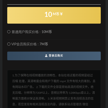
10
M币
普通用户购买价格 :
10M币
VIP会员购买价格 :
7M币
登录后购买
1.为了保障在线视频播放的流畅性，本站在线试看的视频是经过
压缩 处理，其清晰度会和用户下载的 mp4 文件有较大的差别，且
有网站水印广告。 2.下载的文件全部是原始高清的视频文件，绝
无压缩，分辨率为720P以上，音频比特率为 128Kbps或以上，清
晰度方面绝对保证高清晰。 3.米柒视频网禁止发布违规违法的信
息，若您发现有相关违规违法内容，请联系站点管理员 微信