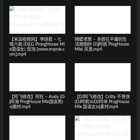
【米柒视频网】李翊君 – 七
隔壁老樊 – 多想在平庸的生
情六欲 (DjLG ProngHouse Mi
活拥抱你 (Dj阿帆 ProgHouse
x国语女) 现场 [www.mqmix.c
Mix) 风景.mp4
om].mp4
【阿飞修改】阿杜 – Andy (D
【DJ阿飞修改】Critty 不畏侠
j阿海 ProgHouse Mix国语男)
(DJ阿帆VsDJ阿坤 ProgHouse
vj素材.mp4
Mix 国语女)vj素材.mp4