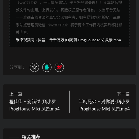
《wx071DJ》 ，一旦情况属实，平台将严肃处理！！ 4.本站音视
频文件均由用户上传发布，其版权归原作者所有。 5.因平台无法
一一准确审核资源的真实合法拥有者，如有侵犯您的版权，请联
系站点管理员微信 《wx071DJ》 将于两个工作日内核实后移除相
关内容。
米柒视频网
»
抖音 – 千千万万 (Dj阿帆 ProgHouse Mix) 风景.mp4
分享到：
上一篇
下一篇
程佳佳 – 别错过 (Dj小罗
半吨兄弟 – 对你说 (Dj小罗
ProgHouse Mix) 风景.mp4
ProgHouse Mix) 风景.mp4
相关推荐