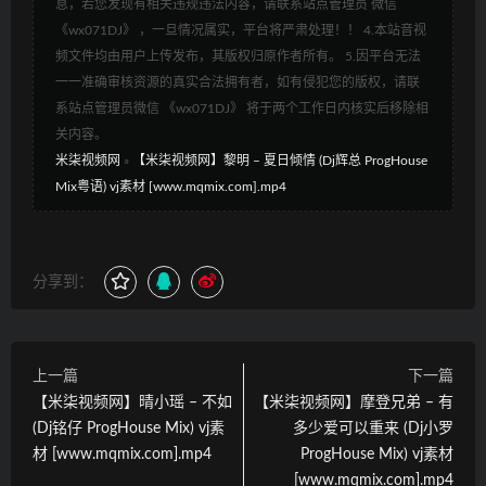
息，若您发现有相关违规违法内容，请联系站点管理员 微信
《wx071DJ》 ，一旦情况属实，平台将严肃处理！！ 4.本站音视
频文件均由用户上传发布，其版权归原作者所有。 5.因平台无法
一一准确审核资源的真实合法拥有者，如有侵犯您的版权，请联
系站点管理员微信 《wx071DJ》 将于两个工作日内核实后移除相
关内容。
米柒视频网
»
【米柒视频网】黎明 – 夏日倾情 (Dj辉总 ProgHouse
Mix粤语) vj素材 [www.mqmix.com].mp4
分享到：
上一篇
下一篇
【米柒视频网】晴小瑶 – 不如
【米柒视频网】摩登兄弟 – 有
(Dj铭仔 ProgHouse Mix) vj素
多少爱可以重来 (Dj小罗
材 [www.mqmix.com].mp4
ProgHouse Mix) vj素材
[www.mqmix.com].mp4