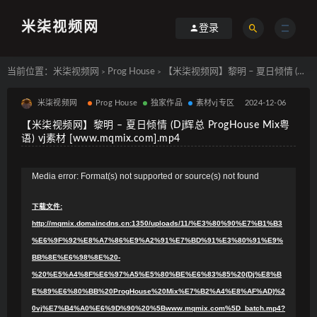
米柒视频网
登录
当前位置：
米柒视频网
Prog House
【米柒视频网】黎明 – 夏日倾情 (Dj辉总 ProgHouse Mix粤语) vj素材 [www.mqmix.com].mp4
>
>
米柒视频网
Prog House
独家作品
素材vj专区
2024-12-06
【米柒视频网】黎明 – 夏日倾情 (Dj辉总 ProgHouse Mix粤
语) vj素材 [www.mqmix.com].mp4
视
Media error: Format(s) not supported or source(s) not found
频
下载文件:
播
http://mqmix.domaincdns.cn:1350/uploads/11/%E3%80%90%E7%B1%B3
放
%E6%9F%92%E8%A7%86%E9%A2%91%E7%BD%91%E3%80%91%E9%
器
BB%8E%E6%98%8E%20-
%20%E5%A4%8F%E6%97%A5%E5%80%BE%E6%83%85%20(Dj%E8%B
E%89%E6%80%BB%20ProgHouse%20Mix%E7%B2%A4%E8%AF%AD)%2
0vj%E7%B4%A0%E6%9D%90%20%5Bwww.mqmix.com%5D_batch.mp4?