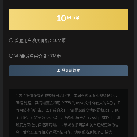
10
M币
普通用户购买价格 :
10M币
VIP会员购买价格 :
7M币
登录后购买
1.为了保障在线视频播放的流畅性，本站在线试看的视频是经过
压缩 处理，其清晰度会和用户下载的 mp4 文件有较大的差别，且
有网站水印广告。 2.下载的文件全部是原始高清的视频文件，绝
无压缩，分辨率为720P以上，音频比特率为 128Kbps或以上，清
晰度方面绝对保证高清晰。 3.米柒视频网禁止发布违规违法的信
息，若您发现有相关违规违法内容，请联系站点管理员 微信