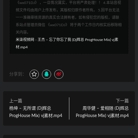
《wx071DJ》 ，一旦情况属实，平台将严肃处理！！ 4.本站音视
频文件均由用户上传发布，其版权归原作者所有。 5.因平台无法
一一准确审核资源的真实合法拥有者，如有侵犯您的版权，请联
系站点管理员微信 《wx071DJ》 将于两个工作日内核实后移除相
关内容。
米柒视频网
»
王杰 – 忘了你忘了我 (Dj辉总 ProgHouse Mix) vj素
材.mp4
分享到：
上一篇
下一篇
杨坤 – 无所谓 (Dj辉总
周华健 – 爱相随 (Dj辉总
ProgHouse Mix) vj素材.mp4
ProgHouse Mix) vj素材.mp4