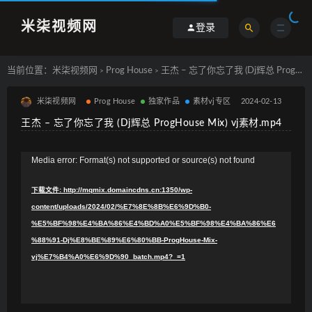
米柒视频网
登录
当前位置：
米柒视频网
Prog House
王杰 – 忘了你忘了我 (Dj辉总 ProgHouse Mix) vj素材.mp4
>
>
米柒视频网
Prog House
独家作品
素材vj专区
2024-02-13
王杰 – 忘了你忘了我 (Dj辉总 ProgHouse Mix) vj素材.mp4
视
Media error: Format(s) not supported or source(s) not found
频
下载文件: http://mqmix.domaincdns.cn:1350/wp-
播
content/uploads/2024/02/%E7%8E%8B%E6%9D%B0-
放
%E5%BF%98%E4%BA%86%E4%BD%A0%E5%BF%98%E4%BA%86%E6
器
%88%91-Dj%E8%BE%89%E6%80%BB-ProgHouse-Mix-
vj%E7%B4%A0%E6%9D%90_batch.mp4?_=1