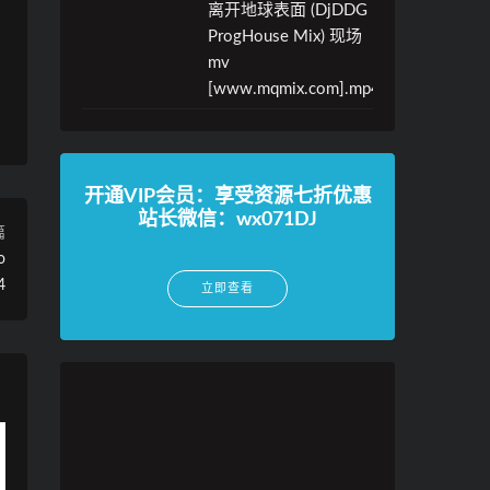
离开地球表面 (DjDDG
ProgHouse Mix) 现场
mv
[www.mqmix.com].mp4
开通VIP会员：享受资源七折优惠
站长微信：wx071DJ
篇
o
4
立即查看