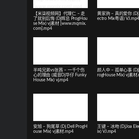
【米柒视频网】代理仁 – 走
黄家驹 – 真的爱你 (Dj
了就别后悔 (Dj辉总 ProgHou
ectro Mix粤语) VJ.mp
se Mix) vj素材 [www.mqmix.
com].mp4
半吨兄弟vs张茜 – 一千个伤
颜人中 – 孤单心事 (Dj
心的理由 (威音Dj华仔 Funky
rogHouse Mix) vj素材
House Mix) vj.mp4
安旭 – 狗尾草 (Dj Dell ProgH
王键 – 冰吻 (DjJoa Ele
ouse Mix) vj素材.mp4
ix) VJ.mp4