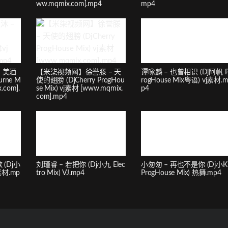
ww.mqmix.com].mp4
mp4
 美酒
【米柒视频网】徐誉滕 – 天
谭咏麟 – 也曾相识 (Dj阿帆 
rne M
使的翅膀 (DjCherry ProgHou
rogHouse Mix粤语) vj素材.
.com].
se Mix) vj素材 [www.mqmix.
p4
com].mp4
(Dj小
刘瑾睿 – 若把你 (Dj小九 Elec
小匆匆 – 再也不是你 (Dj小K
j素材.mp
tro Mix) VJ.mp4
ProgHouse Mix) 热舞.mp4