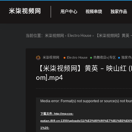
米柒视频网
用户中心
视频串烧
独家作品
当前位置：
米柒视频网
Electro House
【米柒视频网】黄英 – 映山红 
>
>
米柒视频网
Electro House
热舞夜店vj专区
独家作
【米柒视频网】黄英 – 映山红 (Dj文少 
om].mp4
视
Media error: Format(s) not supported or source(s) not fou
频
下载文件: http://mq-cos-
播
putian.i8i9.cn:1350/uploads/11/%E3%80%90%E7%B1%
放
1%20-
器