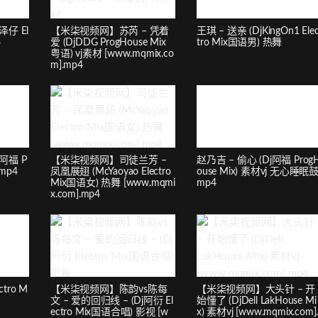
泽仔 El
【米柒视频网】苏芮 – 凭着
王琪 – 送亲 (DjKingOn1 Ele
4
爱 (DjDDG ProgHouse Mix
tro Mix国语男) 热舞
粤语) vj素材 [www.mqmix.co
m].mp4
阿福 P
【米柒视频网】司徒兰芳 –
赵乃吉 – 偷心 (Dj阿福 Prog
.mp4
凤凰展翅 (McYaoyao Electro
ouse Mix) 素材vj 无心睡眠鼓
Mix国语女) 热舞 [www.mqmi
mp4
x.com].mp4
ctro M
【米柒视频网】陈韵vs陈每
【米柒视频网】大头针 – 开
文 – 爱的回归线 – (Dj阿衍 El
始懂了 (DjDell LakHouse Mi
ectro Mix国语合唱) 影视 [w
x) 素材vj [www.mqmix.com]