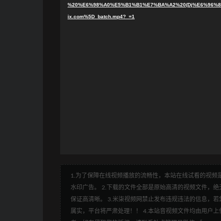
%20%E6%98%A0%E5%B1%B1%E7%BA%A2%20(Dj%E6%96%87
ix.com%5D_batch.mp4?_=1
1.为了保障在线视频播放的流畅性，本站在线试看的视频是
水印广告。 2.下载的文件全部是原始高清的视频文件，绝无
保证高清晰。 3.米柒视频网禁止发布违规违法的信息，若您
属实，平台将严肃处理！！ 4.本站音视频文件均由用户上