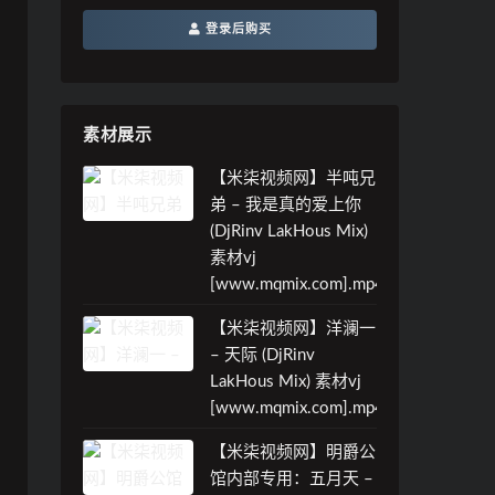
登录后购买
素材展示
【米柒视频网】半吨兄
弟 – 我是真的爱上你
(DjRinv LakHous Mix)
素材vj
[www.mqmix.com].mp4
【米柒视频网】洋澜一
– 天际 (DjRinv
LakHous Mix) 素材vj
[www.mqmix.com].mp4
【米柒视频网】明爵公
馆内部专用：五月天 –