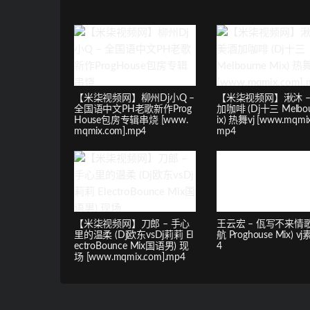
【米柒视频网】柳州Dj小Q –
【米柒视频网】湫沐 –
全国语中文PH老歌新作Prog
加咖啡 (Dj十三 Melbou
House包房专辑串烧 [www.
ix) 热舞vj [www.mqmix
mqmix.com].mp4
mp4
【米柒视频网】刀郎 – 手心
王云宏 – 佤写不来情歌 
里的温柔 (Dj欧东vsDj莉莉 El
航 Proghouse Mix) v
ectroBounce Mix国语男) 现
4
场 [www.mqmix.com].mp4