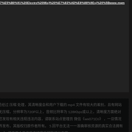
%E5%B0%91%20Electro%20Mix)%20%E7%83%AD%E8%88%9Evj%20%5Bwww.mqm
经过 压缩 处理，其清晰度会和用户下载的 mp4 文件有较大的差别，且有网站
压缩，分辨率为720P以上，音频比特率为 128Kbps或以上，清晰度方面绝对
发现有相关违规违法内容，请联系站点管理员 微信《wx071DJ》 ，一旦情况
传发布，其版权归原作者所有。 5.因平台无法一一准确审核资源的真实合法拥有