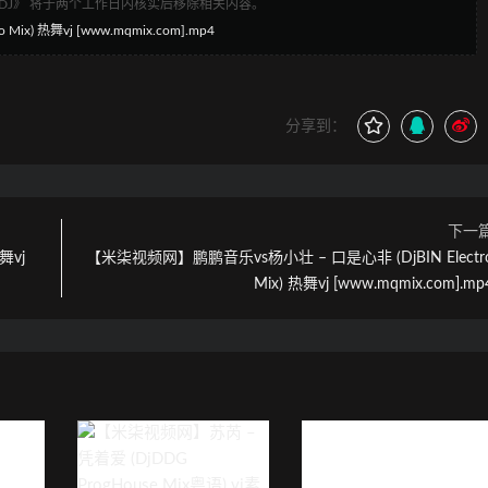
1DJ》 将于两个工作日内核实后移除相关内容。
x) 热舞vj [www.mqmix.com].mp4
分享到：
下一
舞vj
【米柒视频网】鹏鹏音乐vs杨小壮 – 口是心非 (DjBIN Electr
Mix) 热舞vj [www.mqmix.com].mp