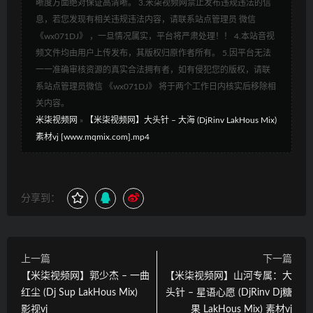
晰度方面绝对保证高清晰。 3.米柒视频网禁止发布违规违法的信
息，若您发现有相关违规违法内容，请联系站点管理员 微信
《wx071DJ》 ，一旦情况属实，平台将严肃处理！！ 4.本站音视
频文件均由用户上传发布，其版权归原作者所有。 5.因平台无法
一一准确审核资源的真实合法拥有者，如有侵犯您的版权，请联
系站点管理员微信 《wx071DJ》 将于两个工作日内核实后移除相
关内容。
米柒视频网
»
【米柒视频网】大头针 – 大海 (DjRinv LakHous Mix)
素材vj [www.mqmix.com].mp4
分享到：
上一篇
下一篇
【米柒视频网】郭少杰 – 一曲
【米柒视频网】山河专属：大
红尘 (Dj Sup LakHous Mix)
头针 – 星语心愿 (DjRinv Dj糖
影视vj
果 LakHous Mix) 素材vj