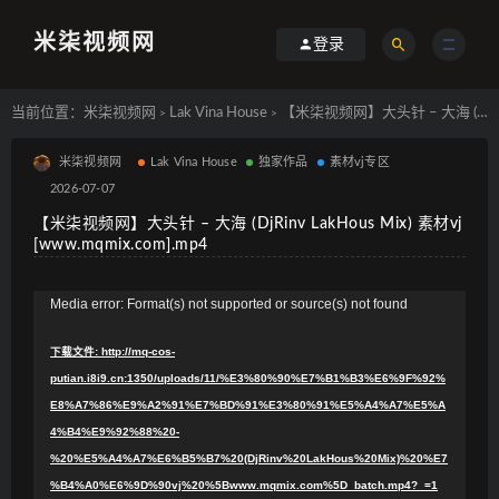
米柒视频网
登录
当前位置：
米柒视频网
Lak Vina House
【米柒视频网】大头针 – 大海 (DjRinv LakHous Mix) 素材vj [www.mqmix.com].mp4
>
>
米柒视频网
Lak Vina House
独家作品
素材vj专区
2026-07-07
【米柒视频网】大头针 – 大海 (DjRinv LakHous Mix) 素材vj
[www.mqmix.com].mp4
视
Media error: Format(s) not supported or source(s) not found
频
下载文件: http://mq-cos-
播
putian.i8i9.cn:1350/uploads/11/%E3%80%90%E7%B1%B3%E6%9F%92%
放
E8%A7%86%E9%A2%91%E7%BD%91%E3%80%91%E5%A4%A7%E5%A
器
4%B4%E9%92%88%20-
%20%E5%A4%A7%E6%B5%B7%20(DjRinv%20LakHous%20Mix)%20%E7
%B4%A0%E6%9D%90vj%20%5Bwww.mqmix.com%5D_batch.mp4?_=1