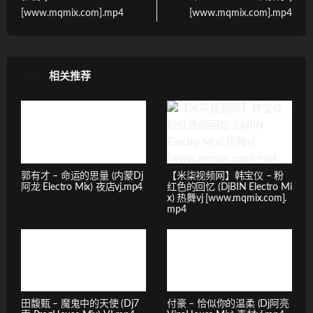
[www.mqmix.com].mp4
[www.mqmix.com].mp4
相关推荐
郭有才 – 命运的思量 (内蒙Dj
【米柒视频网】韩宝仪 – 粉
阿龙 Electro Mix) 夜店vj.mp4
红色的回忆 (DjBIN Electro Mi
x) 热舞vj [www.mqmix.com].
mp4
田馥甄 – 魔鬼中的天使 (Dj7
付豪 – 恰似你的温柔 (Dj阿亮