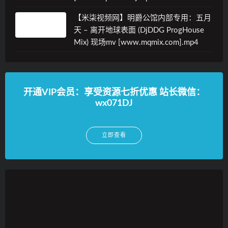
【米柒视频网】明爵公馆内部专用：五月
天 – 离开地球表面 (DjDDG ProgHouse
Mix) 现场mv [www.mqmix.com].mp4
开通VIP会员：享受资源七折优惠 站长微信：
wx071DJ
立即查看