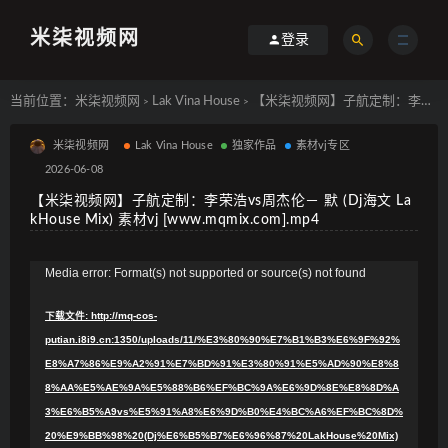
米柒视频网
登录
当前位置：
米柒视频网
Lak Vina House
【米柒视频网】子航定制：李荣浩vs周杰伦－ 默 (Dj海文 LakHouse Mix) 素材vj [www.mqmix.com].mp4
>
>
米柒视频网
Lak Vina House
独家作品
素材vj专区
2026-06-08
【米柒视频网】子航定制：李荣浩vs周杰伦－ 默 (Dj海文 La
kHouse Mix) 素材vj [www.mqmix.com].mp4
视
Media error: Format(s) not supported or source(s) not found
频
下载文件: http://mq-cos-
播
putian.i8i9.cn:1350/uploads/11/%E3%80%90%E7%B1%B3%E6%9F%92%
放
E8%A7%86%E9%A2%91%E7%BD%91%E3%80%91%E5%AD%90%E8%8
器
8%AA%E5%AE%9A%E5%88%B6%EF%BC%9A%E6%9D%8E%E8%8D%A
3%E6%B5%A9vs%E5%91%A8%E6%9D%B0%E4%BC%A6%EF%BC%8D%
20%E9%BB%98%20(Dj%E6%B5%B7%E6%96%87%20LakHouse%20Mix)