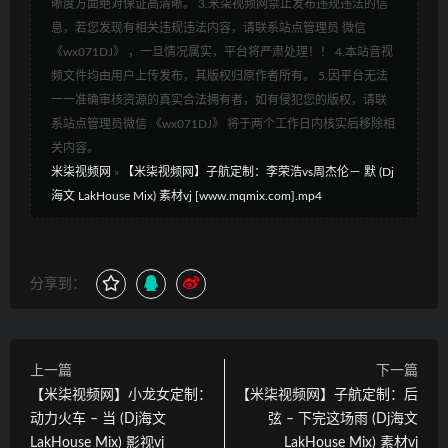
晰度方面绝对保证高清晰。 3.米柒视频网禁止发布违规违法的信
息，若您发现有相关违规违法内容，请联系站点管理员 微信
《wx071DJ》 ，一旦情况属实，平台将严肃处理！！ 4.本站音视
频文件均由用户上传发布，其版权归原作者所有。 5.因平台无法
一一准确审核资源的真实合法拥有者，如有侵犯您的版权，请联
系站点管理员微信 《wx071DJ》 将于两个工作日内核实后移除相
关内容。
米柒视频网
»
【米柒视频网】子航定制：李荣浩vs周杰伦－ 默 (Dj
海文 LakHouse Mix) 素材vj [www.mqmix.com].mp4
分享到：
上一篇
下一篇
【米柒视频网】小龙女定制：
【米柒视频网】子航定制：后
动力火车 – 当 (Dj海文
弦 – 下完这场雨 (Dj海文
LakHouse Mix) 影视vj
LakHouse Mix) 素材vj