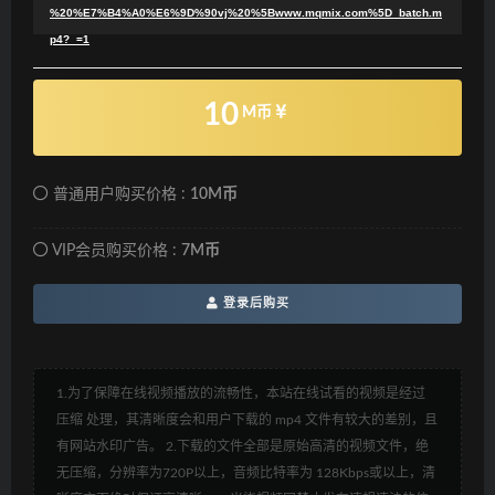
%20%E7%B4%A0%E6%9D%90vj%20%5Bwww.mqmix.com%5D_batch.m
p4?_=1
10
M币
普通用户购买价格 :
10M币
VIP会员购买价格 :
7M币
登录后购买
1.为了保障在线视频播放的流畅性，本站在线试看的视频是经过
压缩 处理，其清晰度会和用户下载的 mp4 文件有较大的差别，且
有网站水印广告。 2.下载的文件全部是原始高清的视频文件，绝
无压缩，分辨率为720P以上，音频比特率为 128Kbps或以上，清