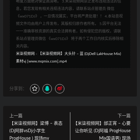
晰度方面绝对保证高清晰。 3.米柒视频网禁止发布违规违法的信
息，若您发现有相关违规违法内容，请联系站点管理员 微信
《wx071DJ》 ，一旦情况属实，平台将严肃处理！！ 4.本站音视
频文件均由用户上传发布，其版权归原作者所有。 5.因平台无法
一一准确审核资源的真实合法拥有者，如有侵犯您的版权，请联
系站点管理员微信 《wx071DJ》 将于两个工作日内核实后移除相
关内容。
米柒视频网
»
【米柒视频网】大头针 – 蓝 (DjDell LakHouse Mix)
素材vj [www.mqmix.com].mp4
分享到：
上一篇
下一篇
【米柒视频网】梁博 – 表态
【米柒视频网】邰正宵 – 心要
(Dj阿胖vsDj小学生
让你听见 (Dj阿福 ProgHouse
ProgHouse ) 现场mv
Mix国语男) 现场