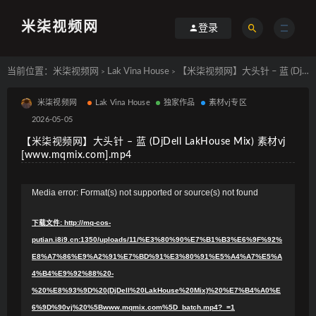
米柒视频网
登录
当前位置：
米柒视频网
Lak Vina House
【米柒视频网】大头针 – 蓝 (DjDell LakHouse Mix) 素材vj [www.mqmix.com].mp4
>
>
米柒视频网
Lak Vina House
独家作品
素材vj专区
2026-05-05
【米柒视频网】大头针 – 蓝 (DjDell LakHouse Mix) 素材vj
[www.mqmix.com].mp4
视
Media error: Format(s) not supported or source(s) not found
频
下载文件: http://mq-cos-
播
putian.i8i9.cn:1350/uploads/11/%E3%80%90%E7%B1%B3%E6%9F%92%
放
E8%A7%86%E9%A2%91%E7%BD%91%E3%80%91%E5%A4%A7%E5%A
器
4%B4%E9%92%88%20-
%20%E8%93%9D%20(DjDell%20LakHouse%20Mix)%20%E7%B4%A0%E
6%9D%90vj%20%5Bwww.mqmix.com%5D_batch.mp4?_=1