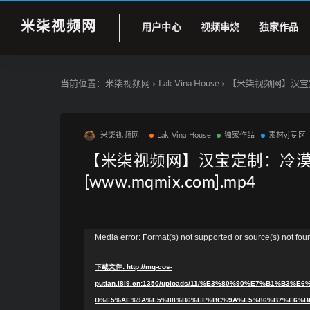
米柒视频网
用户中心
视频串烧
独家作品
当前位置：
米柒视频网
Lak Vina House
【米柒视频网】汉宝定制：冷
>
>
米柒视频网
Lak Vina House
独家作品
素材vj专区
【米柒视频网】汉宝定制：冷漠-爱像
[www.mqmix.com].mp4
视
Media error: Format(s) not supported or source(s) not fou
频
下载文件: http://mq-cos-
播
putian.i8i9.cn:1350/uploads/11/%E3%80%90%E7%B1%
放
D%E5%AE%9A%E5%88%B6%EF%BC%9A%E5%86%B7%E6%B
器