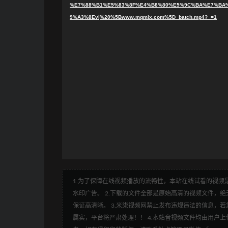
%E7%88%B1%E5%83%8F%E4%B8%80%E5%9C%BA%E7%BA%
9%A3%8Evj%20%5Bwww.mqmix.com%5D_batch.mp4?_=1
1.为了保障在线视频播放的流畅性，本站在线试看的视频是
水印广告。 2.下载的文件全部是原始高清的视频文件，绝无
保证高清晰。 3.米柒视频网禁止发布违规违法的信息，若您
属实，平台将严肃处理！！ 4.本站音视频文件均由用户上