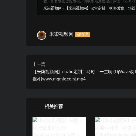
者，如有侵犯您的版权，请联系站点管理员微信 《wx07
米柒视频网
»
【米柒视频网】汉宝定制：冷漠-爱像一场纷飞雨 (DjWa
米柒视频网
VIP
上一篇
【米柒视频网】dazho定制：马句 – 一生啊 (DjWave浪 M
视vj [www.mqmix.com].mp4
相关推荐