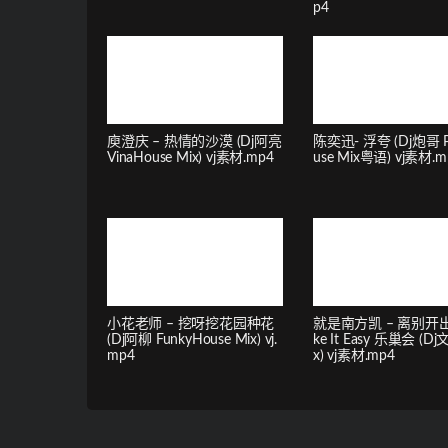
p4
庾澄庆 – 热情的沙漠 (Dj阿亮
陈奕迅- 浮夸 (Dj炮哥 P
VinaHouse Mix) vj素材.mp4
use Mix粤语) vj素材.m
小花老师 – 挖呀挖花园种花
就是南方凯 – 离别开出
(Dj阿柳 FunkyHouse Mix) vj.
ke It Easy 乐巢会 (Dj
mp4
x) vj素材.mp4