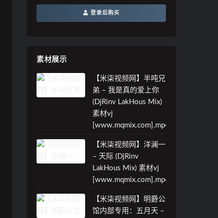
登录后购买
素材展示
【米柒视频网】半吨兄
弟 – 我是真的爱上你
(DjRinv LakHous Mix)
素材vj
[www.mqmix.com].mp4
【米柒视频网】洋澜一
– 天际 (DjRinv
LakHous Mix) 素材vj
[www.mqmix.com].mp4
【米柒视频网】明爵公
馆内部专用：五月天 –