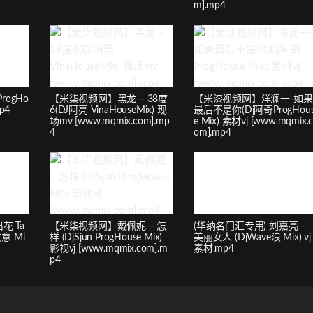
m].mp4
rogHo
【米柒视频网】黑龙 – 38度
【米漆视频网】洋澜一-如果
p4
6(DJ阿亮 VinaHouseMix) 现
最后不是你(Dj阿奇ProgHou
场mv [www.mqmix.com].mp
e Mix) 素材vj [www.mqmix.
4
om].mp4
花 Ta
【米柒视频网】戴佩妮 – 怎
(华纳名门汇专用) 刘嘉亮 –
文意 Mi
样 (DjSjun ProgHouse Mix)
美丽女人 (DjWave浪 Mix) vj
影视vj [www.mqmix.com].m
素材.mp4
p4