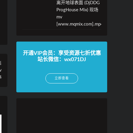
离开地球表面 (DjDDG
ProgHouse Mix) 现场
mv
[www.mqmix.com].mp4
开通VIP会员：享受资源七折优惠
站长微信：wx071DJ
篇
v
4
立即查看