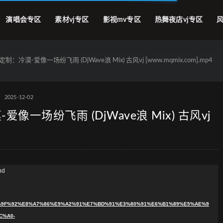
演唱会专区
素材vj专区
影视mv专区
热舞夜店vj专区
风
漠-爱像一场纷飞雨 (DjWave浪 Mix) 古风vj [www.mqmix.com].mp4
2025-12-02
一场纷飞雨 (DjWave浪 Mix) 古风vj
nd
B3%E6%9F%92%E8%A7%86%E9%A2%91%E7%BD%91%E3%80%91%E6%B1%89%E5%AE%9
C%A0-