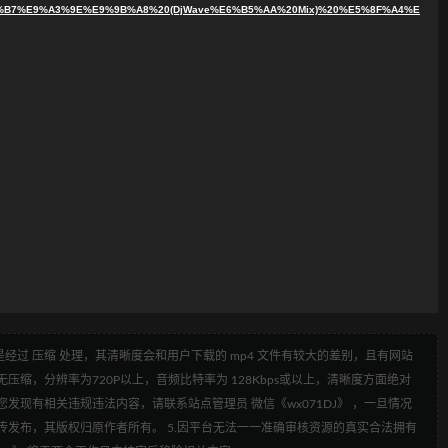
B7%E9%A3%9E%E9%9B%A8%20(DjWave%E6%B5%AA%20Mix)%20%E5%8F%A4%E
经过 压缩 处理，其清晰度会和用户下载的 mp4 文件有较大的差别，且有网站
压缩，分辨率为720P以上，音频比特率为 128Kbps或以上，清晰度方面绝对
发现有相关违规违法内容，请联系站点管理员 微信《wx071DJ》 ，一旦情况
传发布，其版权归原作者所有。 5.因平台无法一一准确审核资源的真实合法拥有