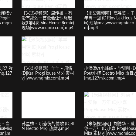
闭嘴v
【米柒视频网】周传雄 – 有
【米柒视频网】高胜美 – 千
ProgH
没有那么一首歌会让你想起
年等一回 (DjRinv LakHous 
ww.mqm
我(Dj阿亮 VinaHouse Remix)
ix) 现场mv [www.mqmix.co
现场[www.mqmix.com].mp4
m].mp4
jR7 Pr
【米柒视频网】羊羊 – 用情
小潘潘vs小峰峰 – 学猫叫 (D
mq.127
(DjKzai ProgHouse Mix) 素材
Pout小辉 Electro Mix) 热舞v
vj [www.mqmix.com].mp4
[mq.127mix.com].mp4
– 当
苏星婕 – 听悲伤的情歌 (DjBI
【米柒视频网】刘德华 – 爱
x)Mix)
N Electro Mix) 热舞vj.mp4
你一万年 (Dj小嘉 ProgHous
om].m
Mix) 素材vj [www.mqmix.co