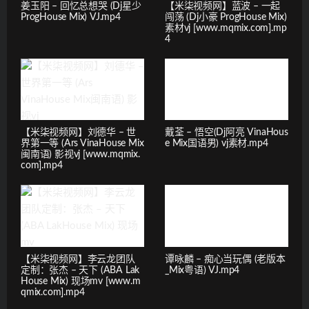
姜玉阳 – 回忆总想哭 (Dj星少
【米柒视频网】蓝波 – 一起
ProgHouse Mix) VJ.mp4
闯荡 (Dj小豪 ProgHouse Mix)
素材vj [www.mqmix.com].mp
4
【米柒视频网】刘德华 – 世
戴荃 – 悟空(Dj阿亮 VinaHous
界第一等 (Ars VinaHouse Mix
e Mix国语男) vj素材.mp4
闽南语) 影视vj [www.mqmix.
com].mp4
【米柒视频网】李云龙团队
谭咏麟 – 痴心当玩偶 (老版本
定制：张杰 – 天下 (ABA Lak
_Mix粤语) VJ.mp4
House Mix) 现场mv [www.m
qmix.com].mp4