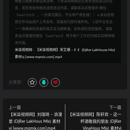
晰度方面绝对保证高清晰。 3.米柒视频网禁止发布违规违法的信
息，若您发现有相关违规违法内容，请联系站点管理员 微信
《wx071DJ》 ，一旦情况属实，平台将严肃处理！！ 4.本站音视
频文件均由用户上传发布，其版权归原作者所有。 5.因平台无法
一一准确审核资源的真实合法拥有者，如有侵犯您的版权，请联
系站点管理员微信 《wx071DJ》 将于两个工作日内核实后移除相
关内容。
米柒视频网
»
【米柒视频网】宋艾珊 – 纟纟 (DjRer LakHouse Mix)
素材vj [www.mqmix.com].mp4
分享到：
上一篇
下一篇
【米柒视频网】刘瑞琦 – 浪漫
【米柒视频网】陈轩宾 – 这一
爱 (DjRer LakHous Mix) 素材
杯酒敬我的朋友 (DjRer
vj [www.mqmix.com].mp4
VinaHous Mix) 素材vj