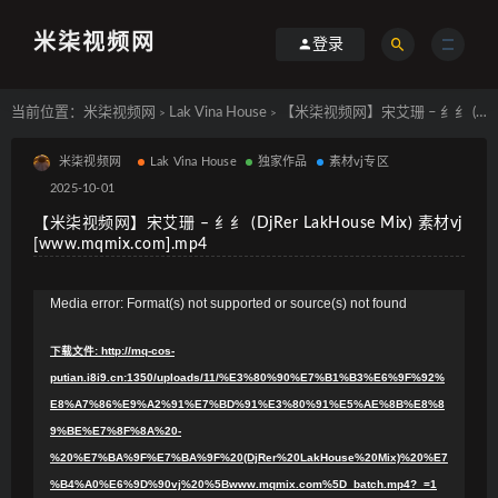
米柒视频网
登录
当前位置：
米柒视频网
Lak Vina House
【米柒视频网】宋艾珊 – 纟纟 (DjRer LakHouse Mix) 素材vj [www.mqmix.com].mp4
>
>
米柒视频网
Lak Vina House
独家作品
素材vj专区
2025-10-01
【米柒视频网】宋艾珊 – 纟纟 (DjRer LakHouse Mix) 素材vj
[www.mqmix.com].mp4
视
Media error: Format(s) not supported or source(s) not found
频
下载文件: http://mq-cos-
播
putian.i8i9.cn:1350/uploads/11/%E3%80%90%E7%B1%B3%E6%9F%92%
放
E8%A7%86%E9%A2%91%E7%BD%91%E3%80%91%E5%AE%8B%E8%8
器
9%BE%E7%8F%8A%20-
%20%E7%BA%9F%E7%BA%9F%20(DjRer%20LakHouse%20Mix)%20%E7
%B4%A0%E6%9D%90vj%20%5Bwww.mqmix.com%5D_batch.mp4?_=1