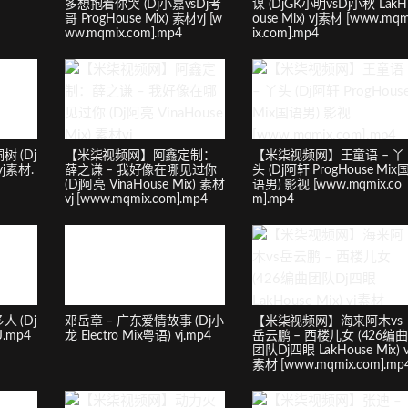
多想抱着你哭 (Dj小嘉vsDj考
谋 (DjGK小明vsDj小秋 LakH
哥 ProgHouse Mix) 素材vj [w
ouse Mix) vj素材 [www.mq
ww.mqmix.com].mp4
ix.com].mp4
 (Dj
【米柒视频网】阿鑫定制：
【米柒视频网】王童语 – 丫
vj素材.
薛之谦 – 我好像在哪见过你
头 (Dj阿轩 ProgHouse Mix
(Dj阿亮 VinaHouse Mix) 素材
语男) 影视 [www.mqmix.co
vj [www.mqmix.com].mp4
m].mp4
 (Dj
邓岳章 – 广东爱情故事 (Dj小
【米柒视频网】海来阿木vs
J.mp4
龙 Electro Mix粤语) vj.mp4
岳云鹏 – 西楼儿女 (426编曲
团队Dj四眼 LakHouse Mix) v
素材 [www.mqmix.com].mp