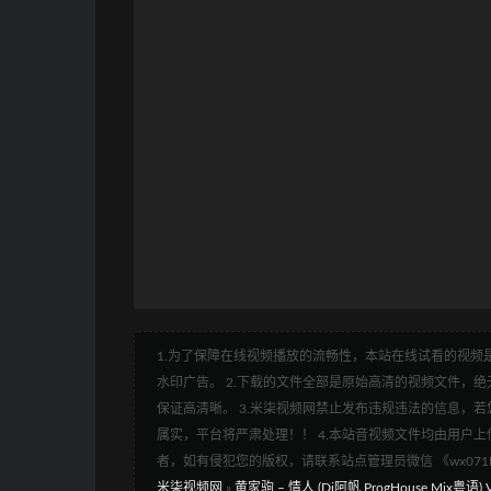
1.为了保障在线视频播放的流畅性，本站在线试看的视频是
水印广告。 2.下载的文件全部是原始高清的视频文件，绝无
保证高清晰。 3.米柒视频网禁止发布违规违法的信息，若您
属实，平台将严肃处理！！ 4.本站音视频文件均由用户上
者，如有侵犯您的版权，请联系站点管理员微信 《wx07
米柒视频网
»
黄家驹 – 情人 (Dj阿帆 ProgHouse Mix粤语) V