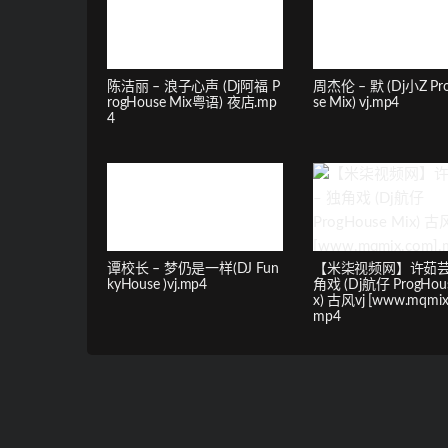
陈洁丽 – 浪子心声 (Dj阿福 P
周杰伦 – 默 (Dj小Z Pr
rogHouse Mix粤语) 夜店.mp
se Mix) vj.mp4
4
谭校长 – 梦仍是一样(DJ Fun
【米柒视频网】许茹芸 
kyHouse )vj.mp4
角戏 (Dj航仔 ProgHous
x) 古风vj [www.mqmix
mp4