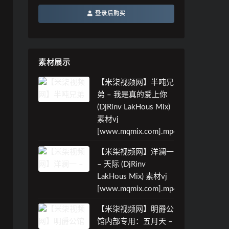
登录后购买
素材展示
【米柒视频网】半吨兄
弟 – 我是真的爱上你
(DjRinv LakHous Mix)
素材vj
[www.mqmix.com].mp4
【米柒视频网】洋澜一
– 天际 (DjRinv
LakHous Mix) 素材vj
[www.mqmix.com].mp4
【米柒视频网】明爵公
馆内部专用：五月天 –