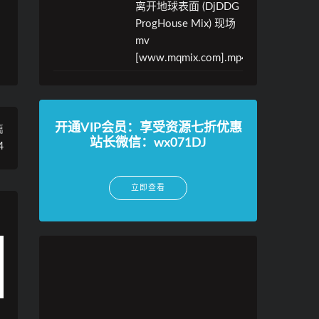
离开地球表面 (DjDDG
ProgHouse Mix) 现场
mv
[www.mqmix.com].mp4
开通VIP会员：享受资源七折优惠
篇
站长微信：wx071DJ
4
立即查看