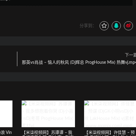
分享到：
下一
那英vs肖战 – 恼人的秋风 (Dj辉总 ProgHouse Mix) 热舞vj.mp
浪 Vin
【米柒视频网】苏谭谭 – 我
【米柒视频网】许佳慧 – 预