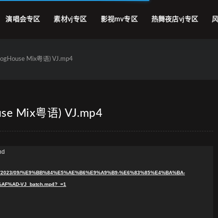
演唱会专区
素材vj专区
影视mv专区
热舞夜店vj专区
风
gHouse Mix粤语) VJ.mp4
e Mix粤语) VJ.mp4
nd
ploads/2023/09/%E9%BB%84%E5%AE%B6%E9%A9%B9-%E6%83%85%E4%BA%BA-
F%AD-VJ_batch.mp4?_=1