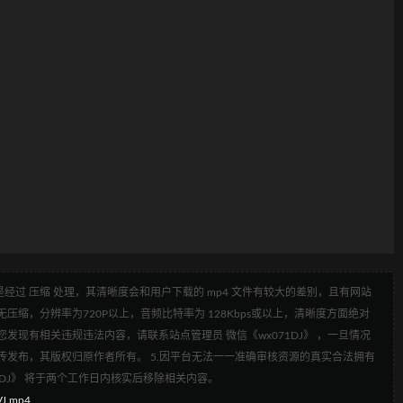
经过 压缩 处理，其清晰度会和用户下载的 mp4 文件有较大的差别，且有网站
压缩，分辨率为720P以上，音频比特率为 128Kbps或以上，清晰度方面绝对
发现有相关违规违法内容，请联系站点管理员 微信《wx071DJ》 ，一旦情况
传发布，其版权归原作者所有。 5.因平台无法一一准确审核资源的真实合法拥有
1DJ》 将于两个工作日内核实后移除相关内容。
J.mp4