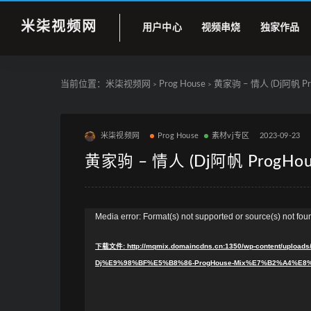
米柒视频网
用户中心
视频串烧
独家作品
当前位置：
米柒视频网
Prog House
黄家驹 – 情人 (Dj阿帆 Pro
>
>
米柒视频网
Prog House
素材vj专区
2023-09-23
黄家驹 – 情人 (Dj阿帆 ProgHous
视
Media error: Format(s) not supported or source(s) not fou
频
下载文件: http://mqmix.domaincdns.cn:1350/wp-content/u
播
Dj%E9%98%BF%E5%B8%86-ProgHouse-Mix%E7%B2%A4%E8%A
放
器