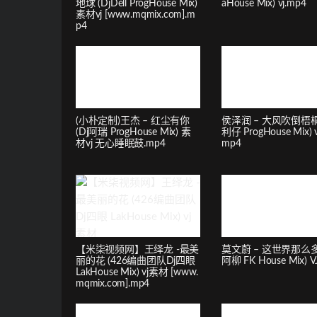
地球 (DjDell ProgHouse Mix)
aHouse Mix) vj.mp4
素材vj [www.mqmix.com].m
p4
(小朴定制)王杰 – 红尘有你
侯泽润 – 大风吹倒梧桐树
(Dj阿瑞 ProgHouse Mix) 素
利仔 ProgHouse Mix) 
材vj 无心睡眠鼓.mp4
mp4
【米柒视频网】王绎龙 -最美
莫文蔚 – 这世界那么多人
丽的花 (426编曲团队Dj四眼
阿柳 FK House Mix) V
LakHouse Mix) vj素材 [www.
mqmix.com].mp4