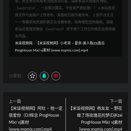
息，若您发现有相关违规违法内容，请联系站点管理员 微信
《wx071DJ》 ，一旦情况属实，平台将严肃处理！！ 4.本站音视
频文件均由用户上传发布，其版权归原作者所有。 5.因平台无法
一一准确审核资源的真实合法拥有者，如有侵犯您的版权，请联
系站点管理员微信 《wx071DJ》 将于两个工作日内核实后移除相
关内容。
米柒视频网
»
【米柒视频网】小考哥 – 夏奈-美人鱼(Dj香瓜
ProgHouse Mix) vj素材 [www.mqmix.com].mp4
分享到：
上一篇
下一篇
【米柒视频网】阿杜 – 他一定
【米柒视频网】杨友友 – 野花
很爱你（DJ辉总 ProgHouse
做了场玫瑰花的梦(DjKzai
Mix) vj素材
ProgHouse Mix) vj素材
[www.mqmix.com].mp4
[www.mqmix.com].mp4