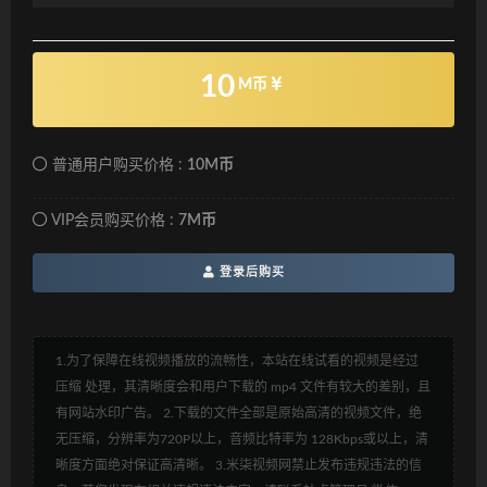
10
M币
普通用户购买价格 :
10M币
VIP会员购买价格 :
7M币
登录后购买
1.为了保障在线视频播放的流畅性，本站在线试看的视频是经过
压缩 处理，其清晰度会和用户下载的 mp4 文件有较大的差别，且
有网站水印广告。 2.下载的文件全部是原始高清的视频文件，绝
无压缩，分辨率为720P以上，音频比特率为 128Kbps或以上，清
晰度方面绝对保证高清晰。 3.米柒视频网禁止发布违规违法的信