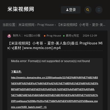
米柒视频网
登录
当前位置：
米柒视频网
Prog House
【米柒视频网】小考哥 – 夏奈-美人鱼(Dj香瓜 ProgHouse Mix) vj素材 [www.mqmix.com].mp4
>
>
制作人：H公馆DJ小猴
Prog House
素材vj专区
2024-12-09
【米柒视频网】小考哥 – 夏奈-美人鱼(Dj香瓜 ProgHouse Mi
x) vj素材 [www.mqmix.com].mp4
视
Media error: Format(s) not supported or source(s) not found
频
下载文件:
播
http://mqmix.domaincdns.cn:1350/uploads/11/%E3%80%90%E7%B1%B3
放
%E6%9F%92%E8%A7%86%E9%A2%91%E7%BD%91%E3%80%91%E5%
器
B0%8F%E8%80%83%E5%93%A5%20-%20%E5%A4%8F%E5%A5%88-
%E7%BE%8E%E4%BA%BA%E9%B1%BC(Dj%E9%A6%99%E7%93%9C%
20ProgHouse%20Mix)%20vj%E7%B4%A0%E6%9D%90%20%5Bwww.mq
mix.com%5D_batch.mp4?_=1