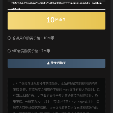
)%20vj%E7%B4%A0%E6%9D%90%20%5Bwww.mqmix.com%5D_batch.m
p4?_=1
10
M币
普通用户购买价格 :
10M币
VIP会员购买价格 :
7M币
登录后购买
1.为了保障在线视频播放的流畅性，本站在线试看的视频是经过
压缩 处理，其清晰度会和用户下载的 mp4 文件有较大的差别，且
有网站水印广告。 2.下载的文件全部是原始高清的视频文件，绝
无压缩，分辨率为720P以上，音频比特率为 128Kbps或以上，清
晰度方面绝对保证高清晰。 3.米柒视频网禁止发布违规违法的信