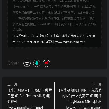
息，若您发现有相关违规违法内容，请联系站点管理员 微信
《wx071DJ》 ，一旦情况属实，平台将严肃处理！！ 4.本站音视
频文件均由用户上传发布，其版权归原作者所有。 5.因平台无法
一一准确审核资源的真实合法拥有者，如有侵犯您的版权，请联
系站点管理员微信 《wx071DJ》 将于两个工作日内核实后移除相
关内容。
米柒视频网
»
【米柒视频网】王睿卓 – 重生之我在异乡为异客 (南
宁DJ星少 ProgHouseMix) vj素材 [www.mqmix.com].mp4
分享到：
上一篇
下一篇
【米柒视频网】古惑仔 – 乱世
【米柒视频网】田园 – 先说爱
巨星 (DjBin Electro Mix粤语)
的人为什么先离开 (DJ可仔
影视vj
ProgHouse Mix) vj素材
[www.mqmix.com].mp4
[www.mqmix.com].mp4