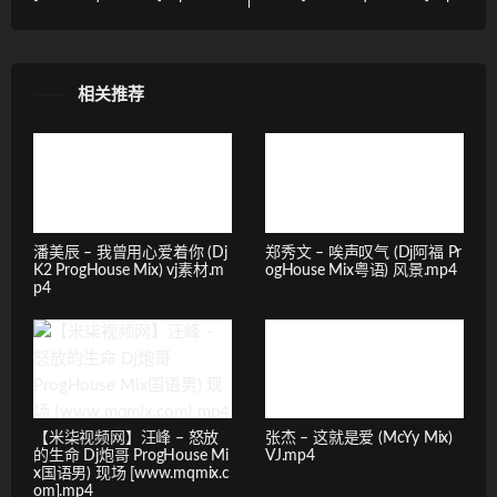
相关推荐
潘美辰 – 我曾用心爱着你 (Dj
郑秀文 – 唉声叹气 (Dj阿福 Pr
K2 ProgHouse Mix) vj素材.m
ogHouse Mix粤语) 风景.mp4
p4
【米柒视频网】汪峰 – 怒放
张杰 – 这就是爱 (McYy Mix)
的生命 Dj炮哥 ProgHouse Mi
VJ.mp4
x国语男) 现场 [www.mqmix.c
om].mp4