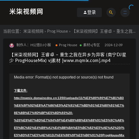
米柒视频网
登录
当前位置：
米柒视频网
Prog House
【米柒视频网】王睿卓 – 重生之我在异乡为异客 (南宁DJ星少 ProgHouseMix) vj素材 [www.mqmix.com].mp4
>
>
制作人：H公馆DJ小猴
Prog House
素材vj专区
2024-12-09
【米柒视频网】王睿卓 – 重生之我在异乡为异客 (南宁DJ星
少 ProgHouseMix) vj素材 [www.mqmix.com].mp4
视
Media error: Format(s) not supported or source(s) not found
频
下载文件:
播
http://mqmix.domaincdns.cn:1350/uploads/11/%E3%80%90%E7%B1%B3
放
%E6%9F%92%E8%A7%86%E9%A2%91%E7%BD%91%E3%80%91%E7%
器
8E%8B%E7%9D%BF%E5%8D%93%20-
%20%E9%87%8D%E7%94%9F%E4%B9%8B%E6%88%91%E5%9C%A8%
E5%BC%82%E4%B9%A1%E4%B8%BA%E5%BC%82%E5%AE%A2%20(%
E5%8D%97%E5%AE%81DJ%E6%98%9F%E5%B0%91%20ProgHouseMix