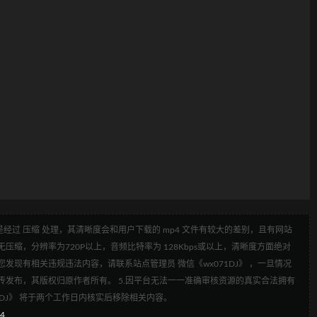
经过 压缩 处理，其清晰度会和用户下载的 mp4 文件有较大的差别，且有网站
压缩，分辨率为720P以上，音频比特率为 128Kbps或以上，清晰度方面绝对
发现有相关违规违法内容，请联系站点管理员 微信《wx071DJ》 ，一旦情况
传发布，其版权归原作者所有。 5.因平台无法一一准确审核资源的真实合法拥有
1DJ》 将于两个工作日内核实后移除相关内容。
p4