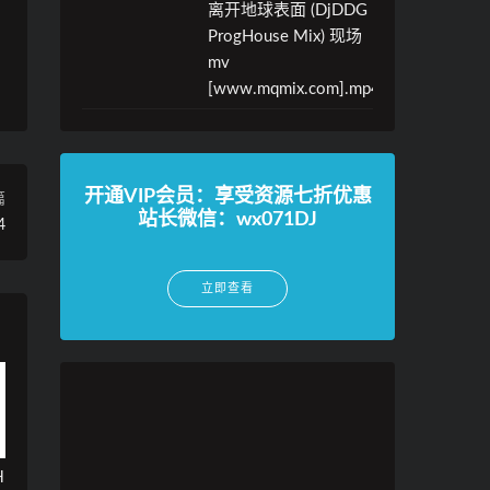
离开地球表面 (DjDDG
ProgHouse Mix) 现场
mv
[www.mqmix.com].mp4
开通VIP会员：享受资源七折优惠
篇
站长微信：wx071DJ
4
立即查看
H