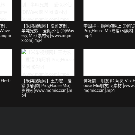
定制：
【米柒视频网】夏哥定制：
李国祥 – 摘星的晚上 (Dj辉
Wave
半吨兄弟 – 爱似水仙 (DjWav
ProgHouse Mix粤语) vj素材.
.mqmi
e浪 Mix) 素材vj [www.mqmi
mp4
x.com].mp4
lectr
【米柒视频网】王力宏 – 爱
谭咏麟 – 朋友 (Dj阿亮 Vina
错 (Dj阿帆 ProgHouse Mix)
ouse Mix朋友) vj素材 [www.
影视vj [www.mqmix.com].m
mqmix.com].mp4
p4