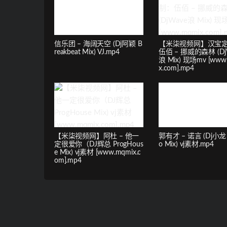
信乐团 – 海阔天空 (Dj阿颖 B
【米柒视频网】汉宝
reakbeat Mix) VJ.mp4
伍佰 – 挪威的森林 (Dj
浪 Mix) 现场mv [www
x.com].mp4
【米柒视频网】阿杜 – 他一
郭有才 – 诺言 (Dj小龙 E
定很爱你（DJ辉总 ProgHous
o Mix) vj素材.mp4
e Mix) vj素材 [www.mqmix.c
om].mp4