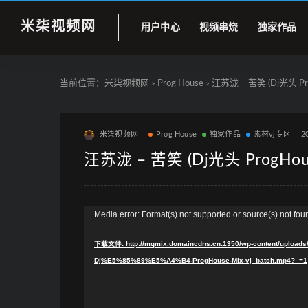
米柒视频网
用户中心
视频串烧
独家作品
当前位置：
米柒视频网
Prog House
汪苏泷 – 苦笑 (Dj光头 Prog
>
>
米柒视频网
Prog House
独家作品
素材vj专区
2
汪苏泷 – 苦笑 (Dj光头 ProgHouse
视
Media error: Format(s) not supported or source(s) not fou
频
下载文件: http://mqmix.domaincdns.cn:1350/wp-content/u
播
Dj%E5%85%89%E5%A4%B4-ProgHouse-Mix-vj_batch.mp4?_=1
放
器