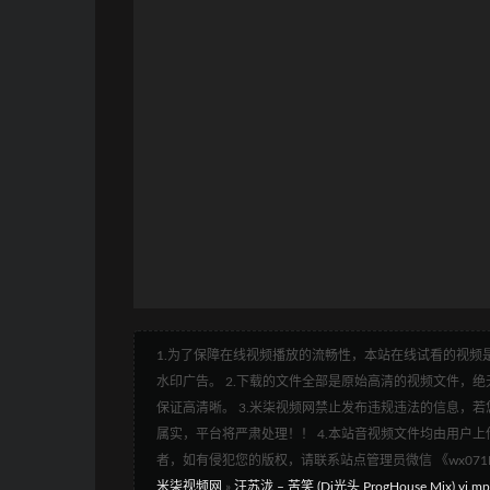
1.为了保障在线视频播放的流畅性，本站在线试看的视频是
水印广告。 2.下载的文件全部是原始高清的视频文件，绝无
保证高清晰。 3.米柒视频网禁止发布违规违法的信息，若您
属实，平台将严肃处理！！ 4.本站音视频文件均由用户上
者，如有侵犯您的版权，请联系站点管理员微信 《wx07
米柒视频网
»
汪苏泷 – 苦笑 (Dj光头 ProgHouse Mix) vj.m