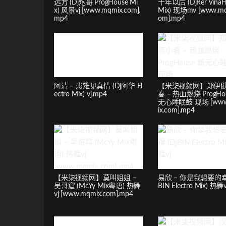
远方 (Dj炮哥 ProgHouse Mi
十年以后 (DjRer VinaH
x) 风景vj [www.mqmix.com].
Mix) 现场mv [www.mq
mp4
om].mp4
阿清 – 患难见真情 (Dj阿华 El
【米柒视频网】郑伊健
ectro Mix) vj.mp4
春 – 热血燃烧 ProgHo
无心睡眠鼓 现场 [www
ix.com].mp4
【米柒视频网】莫叫姐姐 –
易欣 – 你是我想要的幸福
吴哥窟 (McYy Mix粤语) 热舞
BIN Electro Mix) 热舞v
vj [www.mqmix.com].mp4