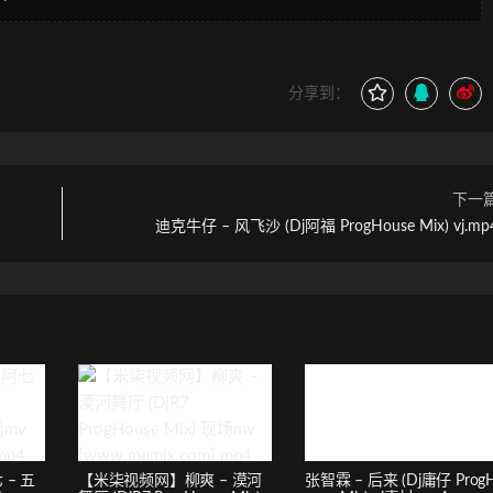
分享到：
下一
迪克牛仔 – 风飞沙 (Dj阿福 ProgHouse Mix) vj.mp
– 五
【米柒视频网】柳爽 – 漠河
张智霖 – 后来 (Dj庸仔 Prog