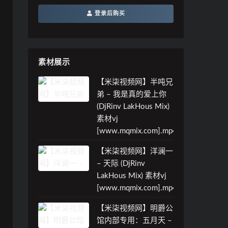
登录后购买
素材展示
【米柒视频网】半吨兄
弟 – 我是真的爱上你
(DjRinv LakHous Mix)
素材vj
[www.mqmix.com].mp4
【米柒视频网】洋澜一
– 天际 (DjRinv
LakHous Mix) 素材vj
[www.mqmix.com].mp4
【米柒视频网】明爵公
馆内部专用：五月天 –