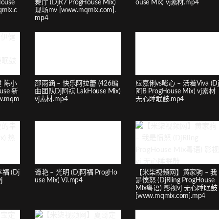
ouse
舞厅 (DjR7 ProgHouse Mix)
ouse Mix) vj素材.mp4
mix.c
现场mv [www.mqmix.com].
mp4
 陈小
邵雨涵 – 快乐阿拉蕾 (426编
应嘉俐vs嘭心 – 活着Viva (Dj
use 新
曲团队Dj阿祺 LakHouse Mix)
阿B ProgHouse Mix) vj素材
.mqm
vj素材.mp4
无心睡眠鼓.mp4
 (Dj
谭艳 – 光明 (Dj阿福 ProgHo
【米柒视频网】黄家驹 – 我
j
use Mix) VJ.mp4
是愤怒 (DjRling ProgHouse
Mix粤语) 影视vj 无心睡眠鼓
[www.mqmix.com].mp4