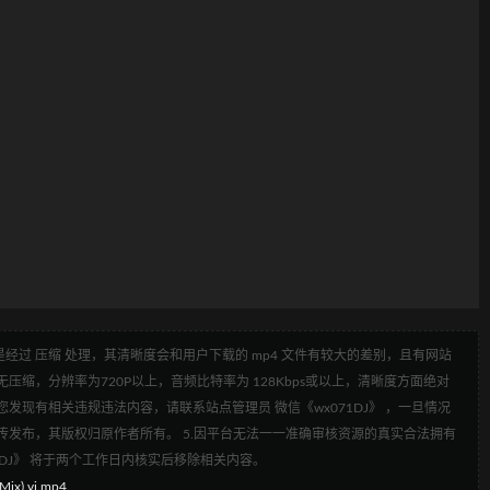
经过 压缩 处理，其清晰度会和用户下载的 mp4 文件有较大的差别，且有网站
压缩，分辨率为720P以上，音频比特率为 128Kbps或以上，清晰度方面绝对
发现有相关违规违法内容，请联系站点管理员 微信《wx071DJ》 ，一旦情况
传发布，其版权归原作者所有。 5.因平台无法一一准确审核资源的真实合法拥有
1DJ》 将于两个工作日内核实后移除相关内容。
x) vj.mp4