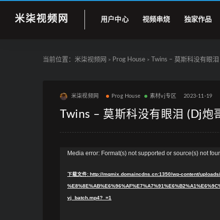
米柒视频网
用户中心
视频串烧
独家作品
当前位置：
米柒视频网
Prog House
Twins – 莫斯科没有眼泪 (Dj
>
>
米柒视频网
Prog House
素材vj专区
2023-11-19
Twins – 莫斯科没有眼泪 (Dj炮哥 P
视
Media error: Format(s) not supported or source(s) not fou
频
下载文件: http://mqmix.domaincdns.cn:1350/wp-content/uploads/
播
%E8%8E%AB%E6%96%AF%E7%A7%91%E6%B2%A1%E6%9C%8
放
vj_batch.mp4?_=1
器