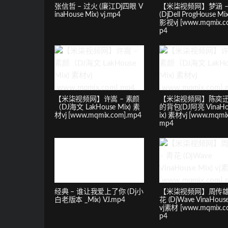
张信哲 – 过火 (廉江Dj四眼 V
【米柒视频网】梦涵 –
inaHouse Mix) vj.mp4
(DjDell ProgHouse M
影视vj [www.mqmix.c
p4
【米柒视频网】许嵩 – 素颜
【米柒视频网】陈奕迅 
（DJ海文 LakHouse Mix) 素
的背包(DJ阿亮 VinaHo
材vj [www.mqmix.com].mp4
ix) 素材vj [www.mqmix
mp4
经典 – 谁让我爱上了你 (Dj小
【米柒视频网】周传雄 
白老版本 _Mix) VJ.mp4
花 (DjWave VinaHouse
vj素材 [www.mqmix.c
p4