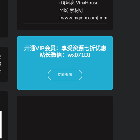
(Dj阿亮 VinaHouse
Mix) 素材vj
[www.mqmix.com].mp4
开通VIP会员：享受资源七折优惠
站长微信：wx071DJ
篇
景
4
立即查看