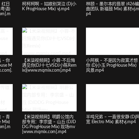
 红日
柯柯柯啊 – 姑娘别哭泣 (Dj小
林颐 – 墨尔本的翡翠 (426编
ix粤语)
K ProgHouse Mix) vj.mp4
曲团队 新福鼓 Mix) 素材vj.
om].m
p4
– 你
【米柒视频网】小蓉-不后悔
小阿枫 – 不是因为寂寞才想
use M
遇见你(DJ十七VSDJ小陈Rem
你 (Dj小玉 ProgHouse Mix)
.com].
ix)[www.mqmix.com].mp4
风景.mp4
– 青
【米柒视频网】明爵公馆内
半吨兄弟 – 一直很安静 (Dj
 Mix)
部专用：李宗盛 – 山丘 (DJD
宽 Electro Mix) 素材vj.mp4
om].m
DG ProgHouse Mix) 现场mv
[www.mqmix.com].mp4