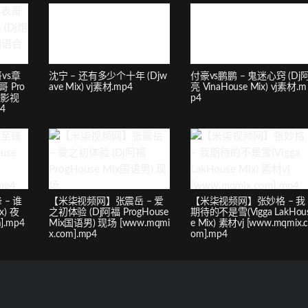
vs章
沈宁 – 还有多少个十年 (Djw
付豪vs鹏鹏 – 鬼迷心窍 (Dj
哥 Pro
ave Mix) vj素材.mp4
亮 VinaHouse Mix) vj素材.m
) 影视
p4
p4
– 谁
【米柒视频网】张震岳 – 爱
【米柒视频网】张妙格 – 我
x) 夜
之初体验 (Dj阿福 ProgHouse
期待的不是雪(Vigga LakHou
].mp4
Mix国语男) 现场 [www.mqmi
e Mix) 素材vj [www.mqmix.
x.com].mp4
om].mp4