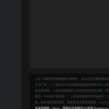
1.为了保障在线视频播放的流畅性，本站在线试看的视频是
水印广告。 2.下载的文件全部是原始高清的视频文件，绝无
保证高清晰。 3.米柒视频网禁止发布违规违法的信息，若您
属实，平台将严肃处理！！ 4.本站音视频文件均由用户上
者，如有侵犯您的版权，请联系站点管理员微信 《wx07
米柒视频网
»
Twins – 莫斯科没有眼泪 (Dj炮哥 ProgHouse Mi