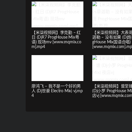
【米柒视频网】李克勤 – 红
【米柒视频网】大表哥
日 (DjR7 ProgHouse Mix粤
迦勒 – 没有如果 (Dj炮
语) 现场mv [www.mqmix.co
gHouse Mix国语合唱
m].mp4
[www.mqmix.com].m
廖鸿飞 – 我不是一个好的男
【米柒视频网】曾至锋 
人 (Dj世豪 Electro Mix) vj.mp
(Dj小罗 ProgHouse Mi
4
店vj [www.mqmix.com