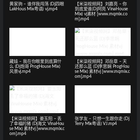
黄家驹 – 谁伴我闯荡 (Dj四眼
【米柒视频网】刘嘉亮 – 你
LakHous Mix粤语) vj.mp4
到底爱谁(Dj阿亮 VinaHouse
Mix) vj素材 [www.mqmix.co
m].mp4
藏娃 – 我在你眼里到底算什
【米柒视频网】邓岳章 – 天
么 (Dj炮哥 ProgHouse Mix)
还那么蓝 (Dj李思娴 ProgHou
风景vj.mp4
se Mix) 素材vj [www.mqmix.c
om].mp4
【米柒视频网】姜玉阳 – 丢
张学友 – 只想一生跟你走 (Dj
了幸福的猪 (Dj海文 VinaHou
Terry Mix粤语) VJ.mp4
se Mix) 素材vj [www.mqmix.c
om].mp4