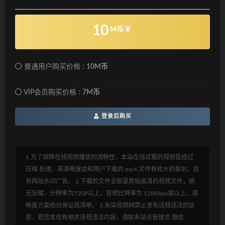
10
M币
普通用户购买价格 :
10M币
VIP会员购买价格 :
7M币
登录后购买
1.为了保障在线视频播放的流畅性，本站在线试看的视频是经过
压缩 处理，其清晰度会和用户下载的 mp4 文件有较大的差别，且
有网站水印广告。 2.下载的文件全部是原始高清的视频文件，绝
无压缩，分辨率为720P以上，音频比特率为 128Kbps或以上，清
晰度方面绝对保证高清晰。 3.米柒视频网禁止发布违规违法的信
息，若您发现有相关违规违法内容，请联系站点管理员 微信