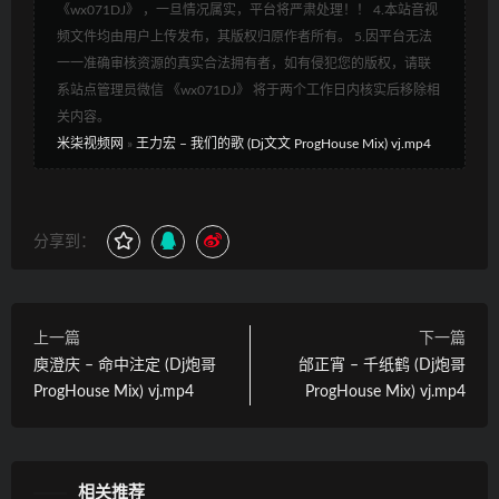
《wx071DJ》 ，一旦情况属实，平台将严肃处理！！ 4.本站音视
频文件均由用户上传发布，其版权归原作者所有。 5.因平台无法
一一准确审核资源的真实合法拥有者，如有侵犯您的版权，请联
系站点管理员微信 《wx071DJ》 将于两个工作日内核实后移除相
关内容。
米柒视频网
»
王力宏 – 我们的歌 (Dj文文 ProgHouse Mix) vj.mp4
分享到：
上一篇
下一篇
庾澄庆 – 命中注定 (Dj炮哥
邰正宵 – 千纸鹤 (Dj炮哥
ProgHouse Mix) vj.mp4
ProgHouse Mix) vj.mp4
相关推荐