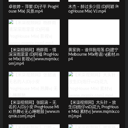
卓依婷 – 萍聚 (Dj子平 ProgH
木杰 – 醉过多少回 (Dj阿颖 Pr
ouse Mix) 风景.mp4
ogHouse Mix) VJ.mp4
【米柒视频网】杨胖雨 – 情
黄家驹 – 谁伴我闯荡 (Dj建宁
深深雨濛濛 (Dj阿福 ProgHou
Melbourne Mix粤语) vj素材.m
se Mix) 影视vj [www.mqmix.c
p4
om].mp4
【米柒视频网】张韶涵 – 无
【米柒视频网】大头针 – 放
名的人(Dj小安 ProgHouse Mi
生(Dj炮仔vsDj花九 ProgHous
x) 热舞vj 无心睡眠鼓 [www.m
e Mix) 素材vj [www.mqmix.co
qmix.com].mp4
m].mp4