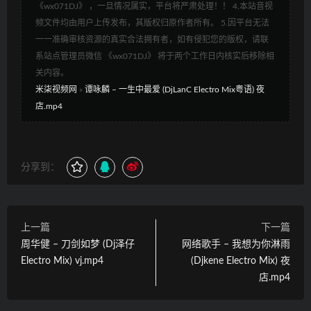
《wx071DJ》 ，一旦情况属实，平台将严肃处理！！ 4.本站音视
频文件均由用户上传发布，其版权归原作者所有。 5.因平台无法
一一准确审核资源的真实合法拥有者，如有侵犯您的版权，请联
系站点管理员微信 《wx071DJ》 将于两个工作日内核实后移除相
关内容。
米柒视频网
»
谭咏麟 – 一生中最爱 (DjLanC Electro Mix粤语) 夜
店.mp4
分享到：
上一篇
下一篇
周华健 – 刀剑如梦 (Dj泽仔
网络歌手 – 我想为你淋雨
Electro Mix) vj.mp4
(Djkene Electro Mix) 夜
店.mp4