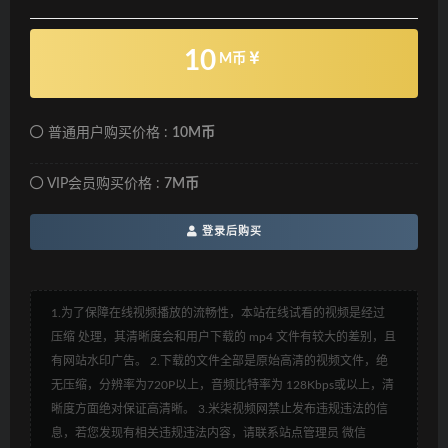
10
M币
普通用户购买价格 :
10M币
VIP会员购买价格 :
7M币
登录后购买
1.为了保障在线视频播放的流畅性，本站在线试看的视频是经过
压缩 处理，其清晰度会和用户下载的 mp4 文件有较大的差别，且
有网站水印广告。 2.下载的文件全部是原始高清的视频文件，绝
无压缩，分辨率为720P以上，音频比特率为 128Kbps或以上，清
晰度方面绝对保证高清晰。 3.米柒视频网禁止发布违规违法的信
息，若您发现有相关违规违法内容，请联系站点管理员 微信