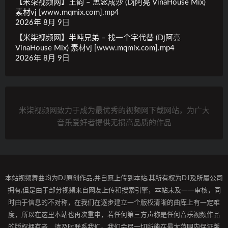
【米柒视频网】王韵 – 思念成沙 (Dj阿亮 VinaHouse Mix)
素材vj [www.mqmix.com].mp4
2026年 8月 9日
【米柒视频网】半吨兄弟 – 找一个字代替 (Dj阿亮
VinaHouse Mix) 素材vj [www.mqmix.com].mp4
2026年 8月 9日
米柒视频网致力于成为最优秀的视频网下载网站，为广大
音乐爱好者提供无损高品质的作品
本站视频舞曲均为DJ原创作品,并自愿上传到本站,其所有权为DJ及所属公司
拥有,但是由于部分视频来自网友上传和搜索引擎，本站未及一一审核，同
时由于信息的不对称，在我们在逐步建立一个版权清晰的曲库上有一定难
度，所以在这里本站也再次重申，若任何第三方声称是任何音乐视频作品
的版权拥有者，请及时联系我们。我们会尽一切所能在最大范围内保证版