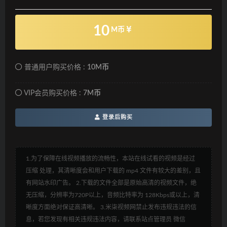
10
M币
普通用户购买价格 :
10M币
VIP会员购买价格 :
7M币
登录后购买
1.为了保障在线视频播放的流畅性，本站在线试看的视频是经过
压缩 处理，其清晰度会和用户下载的 mp4 文件有较大的差别，且
有网站水印广告。 2.下载的文件全部是原始高清的视频文件，绝
无压缩，分辨率为720P以上，音频比特率为 128Kbps或以上，清
晰度方面绝对保证高清晰。 3.米柒视频网禁止发布违规违法的信
息，若您发现有相关违规违法内容，请联系站点管理员 微信