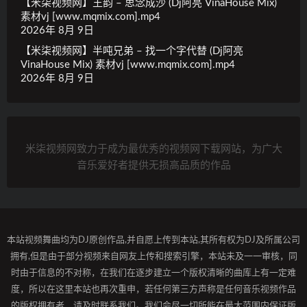
【米柒视频网】王韵 – 思念成沙 (Dj阿亮 VinaHouse Mix)
素材vj [www.mqmix.com].mp4
2026年 8月 9日
【米柒视频网】半吨兄弟 – 找一个字代替 (Dj阿亮
VinaHouse Mix) 素材vj [www.mqmix.com].mp4
2026年 8月 9日
米柒视频网致力于成为最优秀的视频网下载网站，为广大
音乐爱好者提供无损高品质的作品
本站视频舞曲均为DJ原创作品,并自愿上传到本站,其所有权为DJ及所属公司
拥有,但是由于部分视频来自网友上传和搜索引擎，本站未及一一审核，同
时由于信息的不对称，在我们在逐步建立一个版权清晰的曲库上有一定难
度，所以在这里本站也再次重申，若任何第三方声称是任何音乐视频作品
的版权拥有者，请及时联系我们。我们会尽一切所能在最大范围内保证版