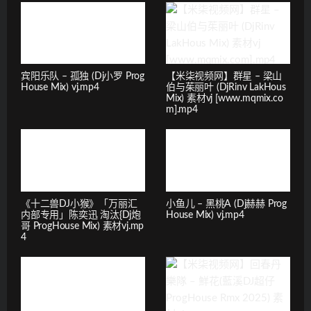
宾阳乐队 – 孤独 (Dj小罗 Prog
【米柒视频网】群星 – 梁山
House Mix) vj.mp4
伯与茱丽叶 (DjRinv LakHous
Mix) 素材vj [www.mqmix.co
m].mp4
《十二兽DJ小猴》「万丽汇
小鱼儿 – 黑桃A (Dj赫赫 Prog
内部专用」陈奕迅 淘汰{Dj炮
House Mix) vj.mp4
哥 ProgHouse Mix) 素材vj.mp
4