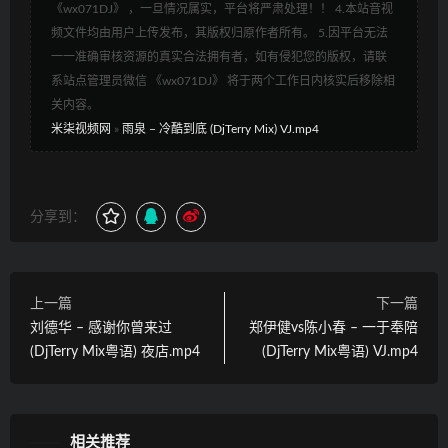
《wx071DJ》 ，一旦情况属实，平台将严肃处理！！ 4.本站音视
频文件均由用户上传发布，其版权归原作者所有。 5.因平台无法
一一准确审核资源的真实合法拥有者，如有侵犯您的版权，请联
系站点管理员微信 《wx071DJ》 将于两个工作日内核实后移除相
关内容。
米柒视频网
»
雨泉 – 冷酷到底 (DjTerry Mix) VJ.mp4
分享到：
上一篇
下一篇
刘德华 – 感谢你曾来过
郑伊健vs陈小春 – 一于奉陪
(DjTerry Mix粤语) 夜店.mp4
(DjTerry Mix粤语) VJ.mp4
相关推荐