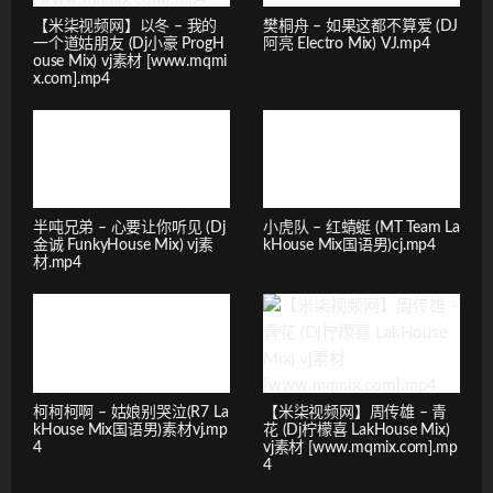
【米柒视频网】以冬 – 我的
樊桐舟 – 如果这都不算爱 (DJ
一个道姑朋友 (Dj小豪 ProgH
阿亮 Electro Mix) VJ.mp4
ouse Mix) vj素材 [www.mqmi
x.com].mp4
半吨兄弟 – 心要让你听见 (Dj
小虎队 – 红蜻蜓 (MT Team La
金诚 FunkyHouse Mix) vj素
kHouse Mix国语男)cj.mp4
材.mp4
柯柯柯啊 – 姑娘别哭泣(R7 La
【米柒视频网】周传雄 – 青
kHouse Mix国语男)素材vj.mp
花 (Dj柠檬喜 LakHouse Mix)
4
vj素材 [www.mqmix.com].mp
4