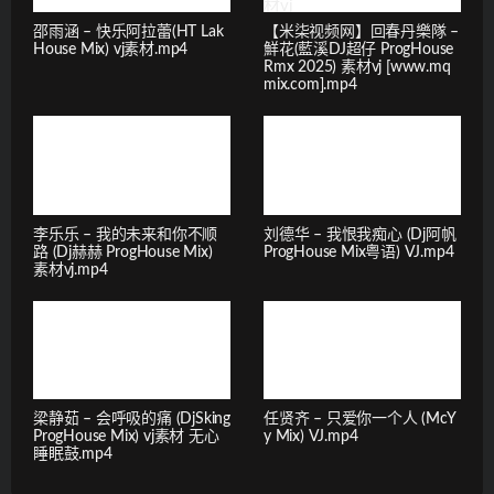
邵雨涵 – 快乐阿拉蕾(HT Lak
【米柒视频网】回春丹樂隊 –
House Mix) vj素材.mp4
鮮花(藍溪DJ超仔 ProgHouse
Rmx 2025) 素材vj [www.mq
mix.com].mp4
李乐乐 – 我的未来和你不顺
刘德华 – 我恨我痴心 (Dj阿帆
路 (Dj赫赫 ProgHouse Mix)
ProgHouse Mix粤语) VJ.mp4
素材vj.mp4
梁静茹 – 会呼吸的痛 (DjSking
任贤齐 – 只爱你一个人 (McY
ProgHouse Mix) vj素材 无心
y Mix) VJ.mp4
睡眠鼓.mp4