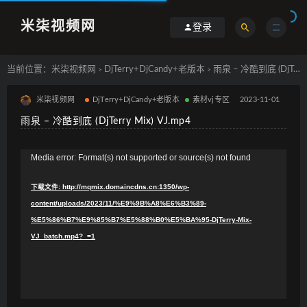
米柒视频网
登录
当前位置：
米柒视频网
DjTerry+DjCandy+老版本
雨泉 – 冷酷到底 (DjTerry Mix) VJ.mp4
>
>
米柒视频网
DjTerry+DjCandy+老版本
素材vj专区
2023-11-01
雨泉 – 冷酷到底 (DjTerry Mix) VJ.mp4
视
Media error: Format(s) not supported or source(s) not found
频
下载文件: http://mqmix.domaincdns.cn:1350/wp-
播
content/uploads/2023/11/%E9%9B%A8%E6%B3%89-
放
%E5%86%B7%E9%85%B7%E5%88%B0%E5%BA%95-DjTerry-Mix-
器
VJ_batch.mp4?_=1