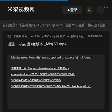
米柒视频网
登录
当前位置：
米柒视频网
DjTerry+DjCandy+老版本
逍遥 – 桃花运 (老版本 _Mix) VJ.mp4
>
>
米柒视频网
DjTerry+DjCandy+老版本
素材vj专区
2023-10-31
逍遥 – 桃花运 (老版本 _Mix) VJ.mp4
视
Media error: Format(s) not supported or source(s) not found
频
下载文件: http://mqmix.domaincdns.cn:1350/wp-
播
content/uploads/2023/10/%E9%80%8D%E9%81%A5-
放
%E6%A1%83%E8%8A%B1%E8%BF%90-
器
%E8%80%81%E7%89%88%E6%9C%AC-_Mix-VJ_batch.mp4?_=1