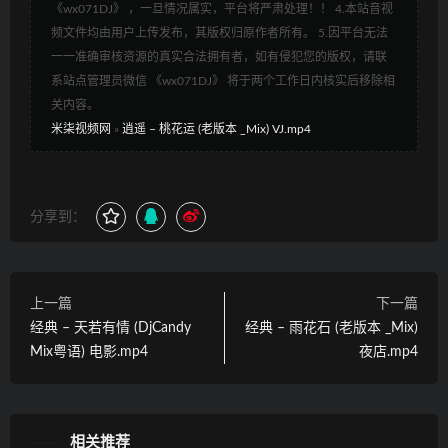
《wx071DJ》 ，一旦情况属实，平台将严肃处理！！ 4.本站音视
频文件均由用户上传发布，其版权归原作者所有。 5.因平台无法
一一准确审核资源的真实合法拥有者，如有侵犯您的版权，请联
系站点管理员微信 《wx071DJ》 将于两个工作日内核实后移除相
关内容。
米柒视频网
»
逍遥 – 桃花运 (老版本 _Mix) VJ.mp4
分享到：
上一篇
下一篇
经典 – 天若有情 (DjCandy
经典 – 雨花石 (老版本 _Mix)
Mix粤语) 电影.mp4
夜店.mp4
相关推荐