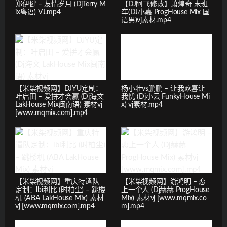
郑伊健 – 友情岁月 (DjTerry M
【DJ阿飞修改】萧煌奇 末班
ix粤语) VJ.mp4
车(DJ小嘉 ProgHouse Mix 国
语男)vj素材.mp4
【米柒视频网】DJYU定制：
杨小壮vs鹏鹏 – 让我欢喜让
叶启田 – 爱拼才会赢 (Dj海文
我忧 (Dj小云 FunkyHouse Mi
LakHouse Mix闽南语) 素材vj
x) vj素材.mp4
[www.mqmix.com].mp4
【米柒视频网】重庆特遣队
【米柒视频网】游鸿明 – 恋
定制：lbi利比 (时柏尘) – 跳楼
上一个人 (Dj赫赫 ProgHouse
机 (ABA LakHouse Mix) 素材
Mix) 素材vj [www.mqmix.co
vj [www.mqmix.com].mp4
m].mp4