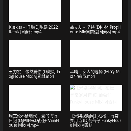
Kisskiss – 旧账{Dj炮哥 2022
翁立友 – 坚持 (Dj小M ProgH
Remix} vj素材.mp4
ouse Mix闽南语) vj素材.mp4
王力宏 – 依然爱你 (Dj炮哥 Pr
半吨 – 女人的选择 (McYy Mi
ogHouse Mix) vj素材.mp4
x) 宇航员.mp4
周杰伦vs杨瑞代 – 爱的飞行
【米柒视频网】柏松 – 寻常
日记 (Dj四眼vsDj祺仔 VinaH
岁月诗 (Dj葡萄仔 FunkyHous
ouse Mix) vj.mp4
e Mix) vj素材