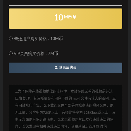
10
M币
普通用户购买价格 :
10M币
VIP会员购买价格 :
7M币
登录后购买
1.为了保障在线视频播放的流畅性，本站在线试看的视频是经过
压缩 处理，其清晰度会和用户下载的 mp4 文件有较大的差别，且
有网站水印广告。 2.下载的文件全部是原始高清的视频文件，绝
无压缩，分辨率为720P以上，音频比特率为 128Kbps或以上，清
晰度方面绝对保证高清晰。 3.米柒视频网禁止发布违规违法的信
息，若您发现有相关违规违法内容，请联系站点管理员 微信